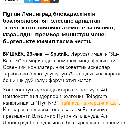
Путин Ленинград блокадасынын
баатырларынын элесине арналган
эстеликтин ачылыш аземине катышып,
Израилдин премьер-министри менен
биргеликте кызыл тасма кести.
БИШКЕК, 23-янв. — Sputnik.
Иерусалимдеги "Яд-
Вашем" мемориалдык комплексинде фашисттик
Освенцим концлагеринин советтик аскерлер
тарабынан бошотулушунун 75 жылдыгына карата
бешинчи дүйнөлүк форум өтүп жатат.
Холокосттун курмандыктарын эскерүүгө 46
мамлекеттин лидерлери келгенин Telegram-
каналындагы "Пул №3"
тайпасына жарыяланды
.
Иш-чарага негизги конок катары Россиянын
президенти Владимир Путин катышууда. Ал
Ленинград блокадасынын баатырларынын элесине