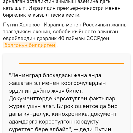
арналган эстеликтин ачылыш аземине дагы
катышып, Израилдин премьер-министри менен
биргеликте кызыл тасма кести.
Путин Холокост Израиль менен Россиянын жалпы
трагедиясы экенин, себеби кыйноого алынган
еврейлердин дээрлик 40 пайызы СССРден
болгонун билдирген
.
"Ленинград блокадасы жана анда
жашаган эл менен коргоочулардын
эрдигин дүйнө жүзү билет.
Документтерде көрсөтүлгөн фактылар
жүрөк үшүн алат. Бирок ошентсе да бир
дагы күндөлүк, кинохроника, документ
адамдарга көрсөтүлгөн кордукту
сүрөттөп бере албайт", — деди Путин.