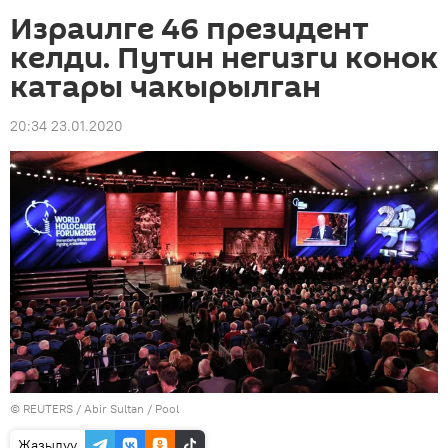
Израилге 46 президент
келди. Путин негизги конок
катары чакырылган
20:34 23.01.2020
©
REUTERS
/ Abir Sultan / Pool
Жазылуу