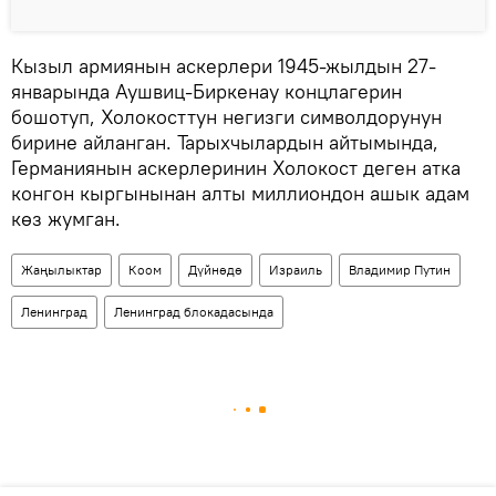
Кызыл армиянын аскерлери 1945-жылдын 27-
январында Аушвиц-Биркенау концлагерин
бошотуп, Холокосттун негизги символдорунун
бирине айланган. Тарыхчылардын айтымында,
Германиянын аскерлеринин Холокост деген атка
конгон кыргынынан алты миллиондон ашык адам
көз жумган.
Жаңылыктар
Коом
Дүйнөдө
Израиль
Владимир Путин
Ленинград
Ленинград блокадасында