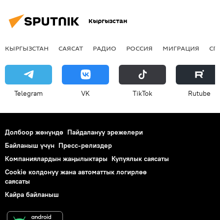
Кыргызстан
КЫРГЫЗСТАН
САЯСАТ
РАДИО
РОССИЯ
МИГРАЦИЯ
СП
Telegram
VK
ТikТоk
Rutube
Долбоор жөнүндө
Пайдалануу эрежелери
Байланыш үчүн
Пресс-релиздер
Компаниялардын жаңылыктары
Купуялык саясаты
Cookie колдонуу жана автоматтык логирлөө
саясаты
Кайра байланыш