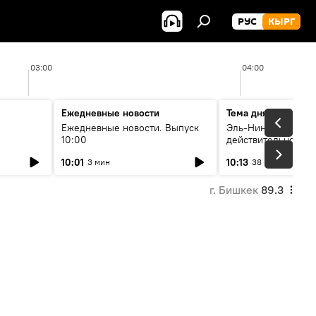
РУС
КЫРГ
03:00
04:00
Ежедневные новости
Тема дня
Ежедневные новости. Выпуск
Эль-Ниньо, жара и 
10:00
действительно вли
 өнүгүү
погоду в Кыргызст
10:01
10:13
3 мин
38 мин
г. Бишкек
89.3