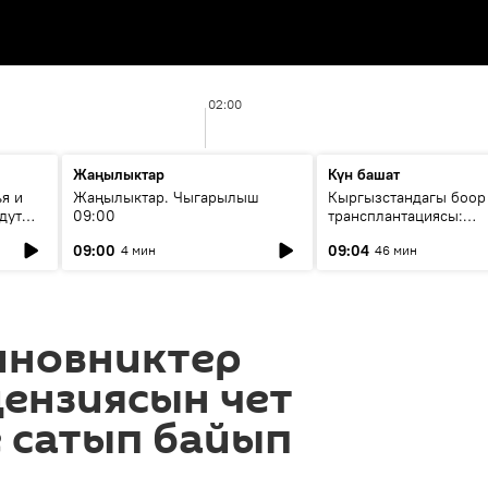
02:00
Жаңылыктар
Күн башат
я и
Жаңылыктар. Чыгарылыш
Кыргызстандагы боор
дут
09:00
трансплантациясы:
жетишкендиктер жана
09:00
09:04
4 мин
46 мин
келечеги
иновниктер
ензиясын чет
 сатып байып