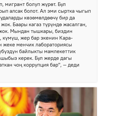
, мигрант болуп жүрөт. Бул
ып алсак болот. Ал эми сыртка чыгып
рудаларды көзөмөлдөөчү бир да
жок. Баары кагаз түрүндө жасалган,
 жок. Мындан тышкары, биздин
, күмүш, жер бар экенин Кара-
н жеке менчик лабораториясы
зүбүздүн байлыкты мамлекеттик
шыбыз керек. Бул жерде дагы
аткан чоң коррупция бар", — деди