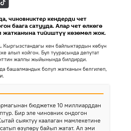
а, чиновниктер кендерди чет
он баага сатууда. Алар чет өлкөгө
п жатканына тийиштүү көзөмөл жок.
.
Кыргызстандагы кен байлыктардын көбүн
ке алып койгон. Бул туурасында депутат
нттин жалпы жыйынында билдирди.
нда башалмандык болуп жатканын белгилеп,
и.
тармагынан бюджетке 10 миллиарддан
птүр. Бир эле чиновник ондогон
Кытай сыяктуу каалаган мамлекетине
сатып өзүлөрү байып жатат. Ал эми