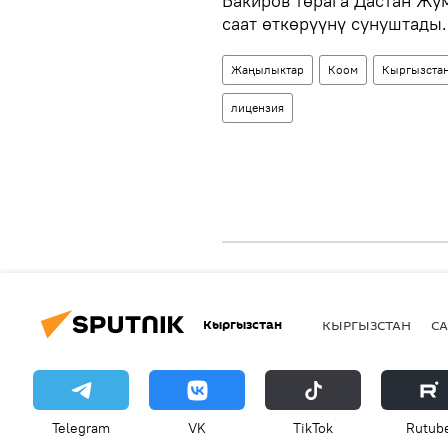
Бакиров төрага Дастан Жу
саат өткөрүүнү сунуштады.
Жаңылыктар
Коом
Кыргызста
лицензия
Кыргызстан
КЫРГЫЗСТАН
СА
Telegram
VK
ТikТоk
Rutub