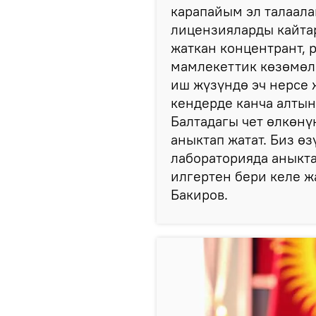
карапайым эл талаалап
лицензияларды кайтар
жаткан концентрант, 
мамлекеттик көзөмөл 
иш жүзүндө эч нерсе
кендерде канча алтын
Балтадагы чет өлкөнү
аныктап жатат. Биз ө
лабораторияда аныкта
илгертен бери келе ж
Бакиров.