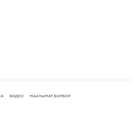
КА
ВИДЕО
МААЛЫМАТ БОРБОР