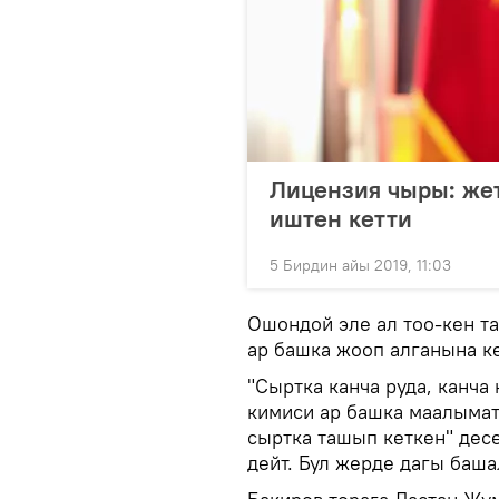
Лицензия чыры: жет
иштен кетти
5 Бирдин айы 2019, 11:03
Ошондой эле ал тоо-кен т
ар башка жооп алганына к
"Сыртка канча руда, канча
кимиси ар башка маалымат
сыртка ташып кеткен" дес
дейт. Бул жерде дагы баша