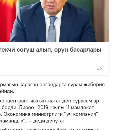
екчи сөгүш алып, орун басарлары
армагын караган органдарга сурам жиберип
ейиди.
 концентрант чыгып жатат деп сурасам ар
 берди. Бирөө "2019-жылы 11 мамлекет
е, Экономика министрлиги "үч компания"
ламандык", — деди депутат.