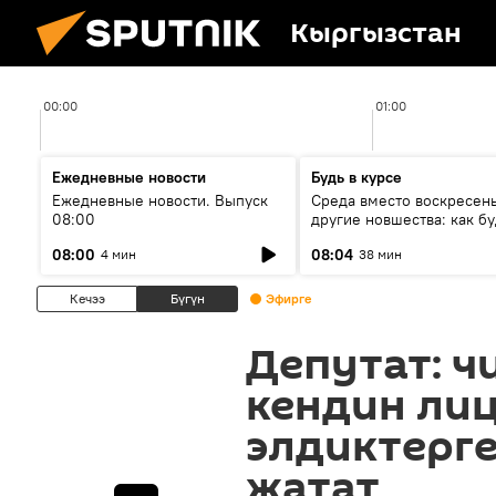
Кыргызстан
00:00
01:00
Ежедневные новости
Будь в курсе
Ежедневные новости. Выпуск
Среда вместо воскресень
08:00
другие новшества: как бу
проходить выборы в КР?
08:00
08:04
4 мин
38 мин
Кечээ
Бүгүн
Эфирге
Депутат: ч
кендин лиц
элдиктерге
жатат