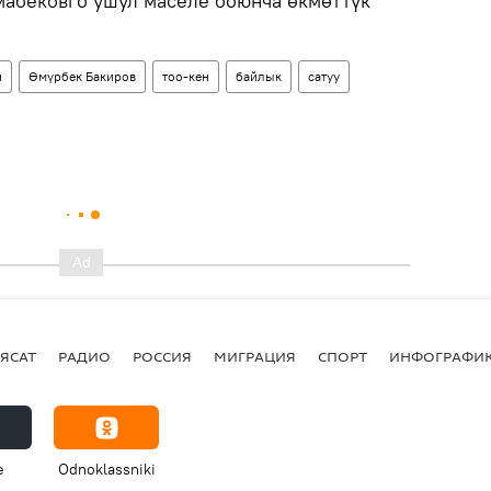
мабековго ушул маселе боюнча өкмөттүк
н
Өмүрбек Бакиров
тоо-кен
байлык
сатуу
ЯСАТ
РАДИО
РОССИЯ
МИГРАЦИЯ
СПОРТ
ИНФОГРАФИ
e
Odnoklassniki