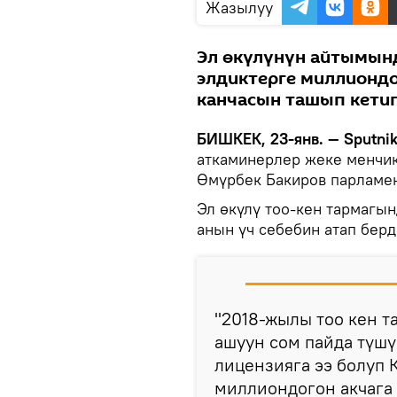
Жазылуу
Эл өкүлүнүн айтымынд
элдиктерге миллиондог
канчасын ташып кети
БИШКЕК, 23-янв. — Sputnik
аткаминерлер жеке менчик
Өмүрбек Бакиров парламе
Эл өкүлү тоо-кен тармагы
анын үч себебин атап берд
"2018-жылы тоо кен 
ашуун сом пайда түшү
лицензияга ээ болуп 
миллиондогон акчага 