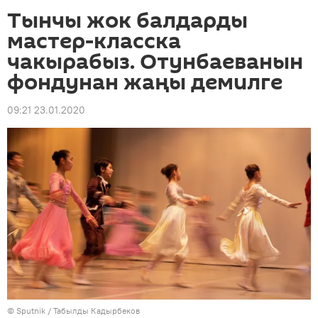
Тынчы жок балдарды
мастер-класска
чакырабыз. Отунбаеванын
фондунан жаңы демилге
09:21 23.01.2020
©
Sputnik / Табылды Кадырбеков