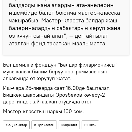
балдарды жана алардын ата-энелерин
ишембиде балет боюнча мастер-класска
чакырабыз. Мастер-класста балдар жаш
балериналардын сабактарын көрүп жана
өз күчүн сынай алат", — деп айтылат
аталган фонд тараткан маалыматта.
Бул демилге фонддун "Балдар филармониясы"
музыкалык-билим берүү программасынын
алкагында өткөрүлүп жатат.
Иш-чара 25-январда саат 16.00дө башталат.
Бишкек шаарындагы Орозбеков көчөсү-2
дарегинде жайгашкан студияда өтөт.
Мастер-класстын наркы 100 сом.
Жаңылыктар
Кыргызстан
Маданият
Бишкек