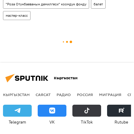
"Роза Отунбаеванын демилгеси" коомдук фонду
балет
мастер-класс
Кыргызстан
КЫРГЫЗСТАН
САЯСАТ
РАДИО
РОССИЯ
МИГРАЦИЯ
СП
Telegram
VK
ТikТоk
Rutube