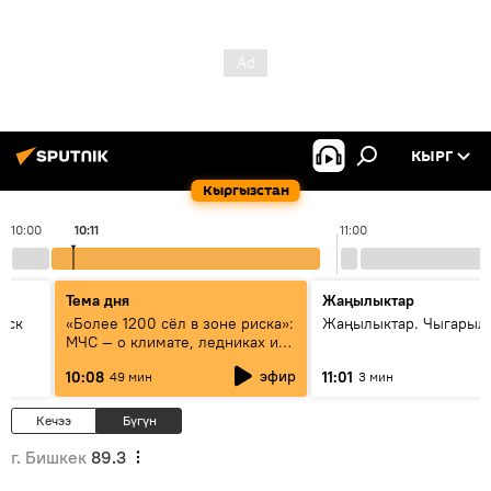
КЫРГ
Кыргызстан
10:00
10:11
11:00
Тема дня
Жаңылыктар
уск
«Более 1200 сёл в зоне риска»:
Жаңылыктар. Чыгарылы
МЧС — о климате, ледниках и
системе оповещения
эфир
10:08
11:01
49 мин
3 мин
населения
Кечээ
Бүгүн
г. Бишкек
89.3