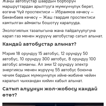
Жаңы автобустар шаардын борборун
маршруттардан арылтууга мүмкүнчүлүк берет,
өзгөчө Чүй проспектиси — Ибраимов көчөсү —
Бөкөнбаев көчөсү — Жаш гвардия проспектиси
камтылган аймакты бошотуу каралууда.
Экологиялык тазалыгына жана пайдалуулугуна
карап газ менен жүрүүчү автобустар сатып алынат.
Кандай автобустар алынат?
Мэрия 18 орундуу 15 автобус, 12 орундуу 50
автобус, 10 орундуу 300 автобус, 8 орундуу 100
автобус алмакчы. Ал эми 12 орундуу электр
энергиясы менен жүрүүчү 55 автобус боюнча
чечим бардык мүмкүнчүлүк ийне-жибине чейин
каралып чыккандан кийин кабыл алынат.
Сатып алуунун жол-жобосу кандай
өтөт?