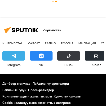
Кыргызстан
КЫРГЫЗСТАН
САЯСАТ
РАДИО
РОССИЯ
МИГРАЦИЯ
СП
Telegram
VK
ТikТоk
Rutube
Долбоор жөнүндө
Пайдалануу эрежелери
Байланыш үчүн
Пресс-релиздер
Компаниялардын жаңылыктары
Купуялык саясаты
Cookie колдонуу жана автоматтык логирлөө