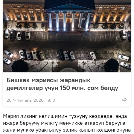
Бишкек мэриясы жарандык
демилгелер үчүн 150 млн. сом бөлдү
20 Үчтүн айы 2020, 19:10
Мэрия лизинг келишимин түзүүнү көздөөдө, анда
ижара берүүчү мүлктү менчикке өткөрүп берүүгө
жана мүлккө убактылуу ээлик кылып колдонгонуна