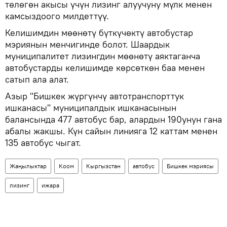
төлөгөн акысы үчүн лизинг алуучуну мүлк менен
камсыздоого милдеттүү.
Келишимдин мөөнөтү бүткүчөктү автобустар
мэриянын менчигинде болот. Шаардык
муниципалитет лизингдин мөөнөтү аяктаганча
автобустарды келишимде көрсөткөн баа менен
сатып ала алат.
Азыр "Бишкек жүргүнчү автотранспорттук
ишканасы" муниципалдык ишканасынын
балансында 477 автобус бар, алардын 190унун гана
абалы жакшы. Күн сайын линияга 12 каттам менен
135 автобус чыгат.
Жаңылыктар
Коом
Кыргызстан
автобус
Бишкек мэриясы
лизинг
ижара