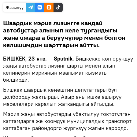
Жазылуу
Шаардык мэрия лизингге кандай
автобустар алынып келе тургандыгы
жана ижарага берүүчүлөр менен болгон
келишимдин шарттарын айтты.
БИШКЕК, 23-янв. — Sputnik.
Бишкекке көп орундуу
жаңы автобустар лизинг шарты менен алып
келинерин мэриянын маалымат кызматы
билдирди.
Бишкек шаардык кеңештин депутаттары бул
долбоорду жактырды. Азыр аны ишке ашыруу
маселелери каралып жаткандыгы айтылды.
Мэрия жаңы автобустарды убактылуу токтотулган
каттамдарга же коомдук муниципалдык транспорт
каттабаган райондорго жүргүзүү жагын кароодо.