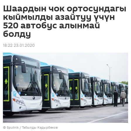
Шаардын чок ортосундагы
кыймылды азайтуу үчүн
520 автобус алынмай
болду
18:22 23.01.2020
©
Sputnik / Табылды Кадырбеков