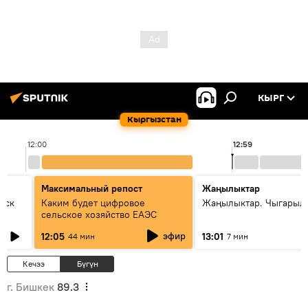
КЫРГ
Кыргызстан
12:00
12:59
Максимальный репост
Жаңылыктар
уск
Каким будет цифровое
Жаңылыктар. Чыгарыл
сельское хозяйство ЕАЭС
эфир
12:05
13:01
44 мин
7 мин
Кечээ
Бүгүн
г. Бишкек
89.3