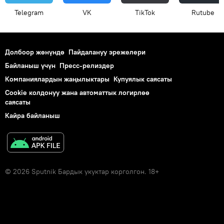
Telegram
VK
ТikТоk
Rutube
Долбоор жөнүндө
Пайдалануу эрежелери
Байланыш үчүн
Пресс-релиздер
Компаниялардын жаңылыктары
Купуялык саясаты
Cookie колдонуу жана автоматтык логирлөө
саясаты
Кайра байланыш
© 2026 Sputnik Бардык укуктар корголгон. 18+