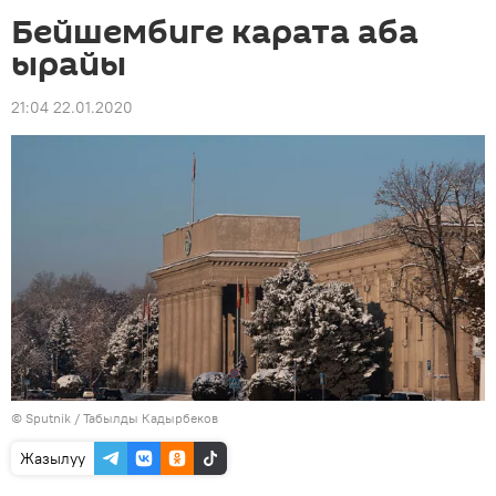
Бейшембиге карата аба
ырайы
21:04 22.01.2020
©
Sputnik / Табылды Кадырбеков
Жазылуу