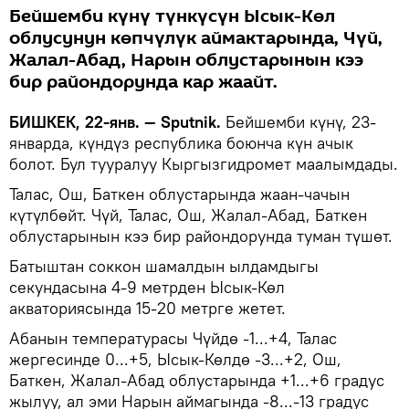
Бейшемби күнү түнкүсүн Ысык-Көл
облусунун көпчүлүк аймактарында, Чүй,
Жалал-Абад, Нарын облустарынын кээ
бир райондорунда кар жаайт.
БИШКЕК, 22-янв. — Sputnik.
Бейшемби күнү, 23-
январда, күндүз республика боюнча күн ачык
болот. Бул тууралуу Кыргызгидромет маалымдады.
Талас, Ош, Баткен облустарында жаан-чачын
күтүлбөйт. Чүй, Талас, Ош, Жалал-Абад, Баткен
облустарынын кээ бир райондорунда туман түшөт.
Батыштан соккон шамалдын ылдамдыгы
секундасына 4-9 метрден Ысык-Көл
акваториясында 15-20 метрге жетет.
Абанын температурасы Чүйдө -1...+4, Талас
жергесинде 0...+5, Ысык-Көлдө -3...+2, Ош,
Баткен, Жалал-Абад облустарында +1...+6 градус
жылуу, ал эми Нарын аймагында -8...-13 градус