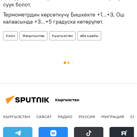
суук болот.
Термометрдин көрсөткүчү Бишкекте +1...+3, Ош
калаасында +3...+5 градуска көтөрүлөт.
Коом
Жаңылыктар
Кыргызстан
аба ырайы
Кыргызстан
КЫРГЫЗСТАН
САЯСАТ
РАДИО
РОССИЯ
МИГРАЦИЯ
СП