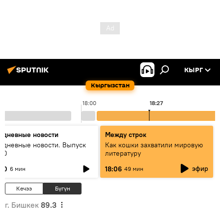
КЫРГ
Кыргызстан
18:00
18:27
едневные новости
Между строк
едневные новости. Выпуск
Как кошки захватили мировую
:00
литературу
эфир
:00
18:06
6 мин
49 мин
Кечээ
Бүгүн
г. Бишкек
89.3