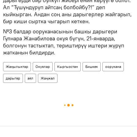
дарыгерди бир булкуп жибергенин көрүүгө болот.
Ал “Түшүндүрүп айтсаң болбойбу?!” деп
кыйкырган. Андан соң аны дарыгерлер жайгарып,
бир киши сыртка чыгарып кеткен.
№3 балдар ооруканасынын башкы дарыгери
Гүлнара Жанабилова окуя бүгүн, 21-январда,
болгонун тастыктап, териштирүү иштери жүрүп
жатканын билдирди.
Жаңылыктар
Окуялар
Кыргызстан
Бишкек
оорукана
дарыгер
аял
Жаңжал