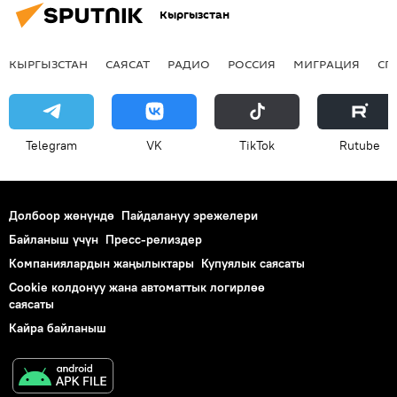
Кыргызстан
КЫРГЫЗСТАН
САЯСАТ
РАДИО
РОССИЯ
МИГРАЦИЯ
СП
Telegram
VK
ТikТоk
Rutube
Долбоор жөнүндө
Пайдалануу эрежелери
Байланыш үчүн
Пресс-релиздер
Компаниялардын жаңылыктары
Купуялык саясаты
Cookie колдонуу жана автоматтык логирлөө
саясаты
Кайра байланыш