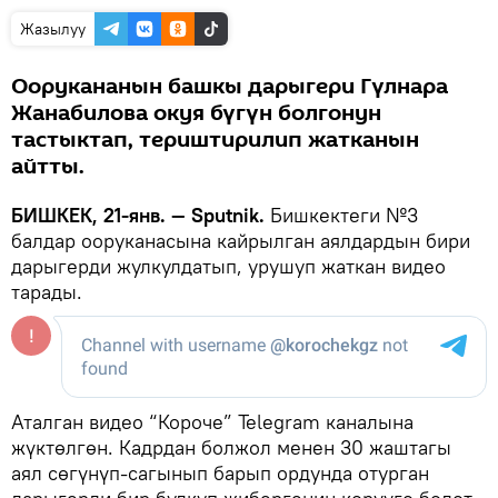
Жазылуу
Оорукананын башкы дарыгери Гүлнара
Жанабилова окуя бүгүн болгонун
тастыктап, териштирилип жатканын
айтты.
БИШКЕК, 21-янв. — Sputnik.
Бишкектеги №3
балдар ооруканасына кайрылган аялдардын бири
дарыгерди жулкулдатып, урушуп жаткан видео
тарады.
Аталган видео “Короче” Telegram каналына
жүктөлгөн. Кадрдан болжол менен 30 жаштагы
аял сөгүнүп-сагынып барып ордунда отурган