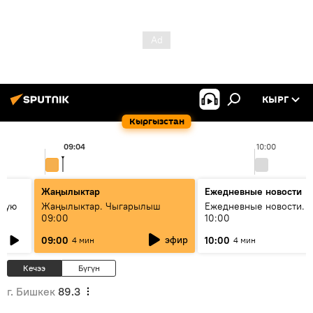
КЫРГ
Кыргызстан
09:04
10:00
Жаңылыктар
Ежедневные новости
овую
Жаңылыктар. Чыгарылыш
Ежедневные новости. 
09:00
10:00
эфир
09:00
10:00
4 мин
4 мин
Кечээ
Бүгүн
г. Бишкек
89.3