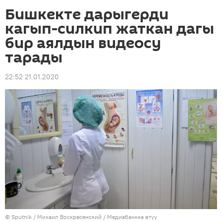
Бишкекте дарыгерди
кагып-силкип жаткан дагы
бир аялдын видеосу
тарады
22:52 21.01.2020
©
Sputnik
/ Михаил Воскресенский
/
Медиабанкка өтүү