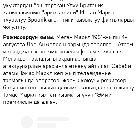
укуктардан баш тарткан Улуу Британия
ханышасынын "эрке келини" Меган Маркл
тууралуу Sputnik агенттиги кызыктуу фактыларды
чогултту.
Режиссердун кызы.
Меган Маркл 1981-жылы 4-
августта Лос-Анжелес шаарында төрөлгөн. Атасы
ирландиялык, ал эми апасы афроамерикалык.
Мегандын балалыгы экран артында,
атактуулардын арасында өткөнү айтылат. Себеби
атасы Томас Маркл көп жыл телевидение
тармагында оператор, жарык коюучу режиссер
болуп иштеп, кызын дайыма жанында алып жүрчү.
Томас Маркл кылган кызматы үчүн "Эмми"
премиясын да алган.