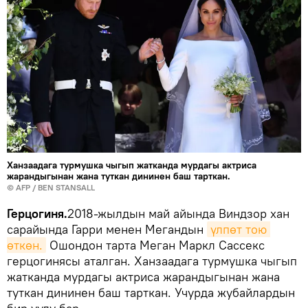
Ханзаадага турмушка чыгып жатканда мурдагы актриса
жарандыгынан жана туткан дининен баш тарткан.
©
AFP
/ BEN STANSALL
Герцогиня.
2018-жылдын май айында Виндзор хан
сарайында Гарри менен Мегандын
үлпөт тою 
өткөн.
Ошондон тарта Меган Маркл Сассекс
герцогинясы аталган. Ханзаадага турмушка чыгып
жатканда мурдагы актриса жарандыгынан жана
туткан дининен баш тарткан. Учурда жубайлардын