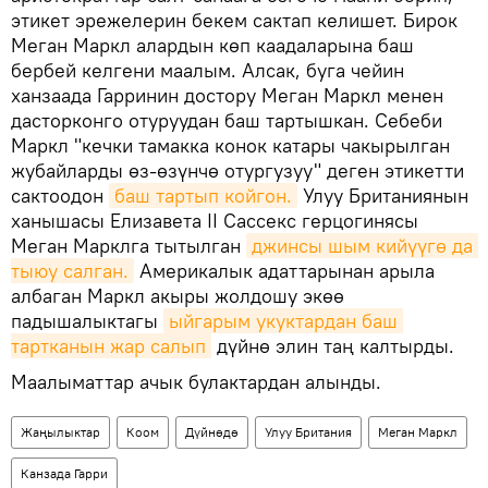
этикет эрежелерин бекем сактап келишет. Бирок
Меган Маркл алардын көп каадаларына баш
бербей келгени маалым. Алсак, буга чейин
ханзаада Гарринин достору Меган Маркл менен
дасторконго отуруудан баш тартышкан. Себеби
Маркл "кечки тамакка конок катары чакырылган
жубайларды өз-өзүнчө отургузуу" деген этикетти
сактоодон
баш тартып койгон.
Улуу Британиянын
ханышасы Елизавета II Сассекс герцогинясы
Меган Марклга тытылган
джинсы шым кийүүгө да 
тыюу салган.
Америкалык адаттарынан арыла
албаган Маркл акыры жолдошу экөө
падышалыктагы
ыйгарым укуктардан баш 
тартканын жар салып
дүйнө элин таң калтырды.
Маалыматтар ачык булактардан алынды.
Жаңылыктар
Коом
Дүйнөдө
Улуу Британия
Меган Маркл
Канзада Гарри