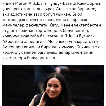
кийин Меган АКШдагы Түндүк-Батыш Калифорния
университетине тапшырат. Ал жактан бир эмес,
эки адистиктин ээси болуп чыккан. Бири
театралдык искусство, экинчиси эл аралык
мамилелер факультети. Окуу менен чектелбестен
студент кезинен тарта модель болуп иштеп,
кошумча акча таба баштаган. АКШнын Буэнос-
Айрестеги элчилиги — Мегандын университетти
бүткөндөн кийинки биринчи жумушу. Элчиликте ал
коомчулук менен байланыш департаментинин
кызматкери болуп иштеген.