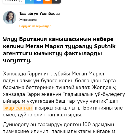
Таалайгүл Усенбаева
Журналист
Бардык материалдар
Улуу Британия ханышасынын небере
келини Меган Маркл тууралуу Sputnik
агенттиги кызыктуу фактыларды
чогултту.
Ханзаада Гарринин жубайы Меган Маркл
падышалык үй-бүлөгө келин болгондон тарта
басылма беттеринен түшпөй келет. Жолдошу,
ханзаада Гарри экөөнүн "падышалык үй-бүлөдөгү
ыйгарым укуктардан баш тартууну чечтик" деп
жар салган
акыркы жаңылыгы Британияны эле
эмес, дүйнө элин таң калтырды.
Дүйнөдөгү эң таасирдүү делген 100 адамдын
тизмесине илинип, падышалыктагы ыйгарым