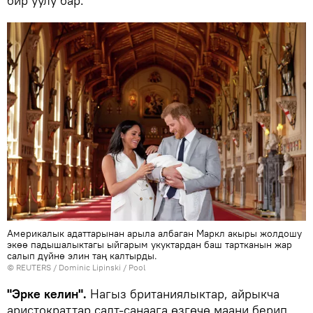
бир уулу бар.
Америкалык адаттарынан арыла албаган Маркл акыры жолдошу
экөө падышалыктагы ыйгарым укуктардан баш тартканын жар
салып дүйнө элин таң калтырды.
©
REUTERS
/ Dominic Lipinski / Pool
"Эрке келин".
Нагыз британиялыктар, айрыкча
аристократтар салт-санаага өзгөчө маани берип,