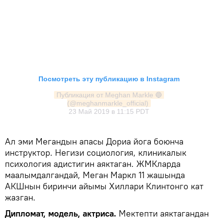
Посмотреть эту публикацию в Instagram
Публикация от Meghan Markle 🔵 
(@meghanmarkle_official)
23 Май 2019 в 11:15 PDT
Ал эми Мегандын апасы Дориа йога боюнча
инструктор. Негизи социология, клиникалык
психология адистигин аяктаган. ЖМКларда
маалымдалгандай, Меган Маркл 11 жашында
АКШнын биринчи айымы Хиллари Клинтонго кат
жазган.
Дипломат, модель, актриса.
Мектепти аяктагандан