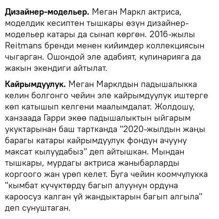
Дизайнер-модельер.
Меган Маркл актриса,
моделдик кесиптен тышкары өзүн дизайнер-
модельер катары да сынап көргөн. 2016-жылы
Reitmans бренди менен кийимдер коллекциясын
чыгарган. Ошондой эле адабият, кулинарияга да
жакын экендиги айтылат.
Кайрымдуулук.
Меган Марклдын падышалыкка
келин болгонго чейин эле кайрымдуулук иштерге
көп катышып келгени маалымдалат. Жолдошу,
ханзаада Гарри экөө падышалыктын ыйгарым
укуктарынан баш тартканда "2020-жылдын жаңы
барагы катары кайрымдуулук фондун ачууну
максат кылуудабыз" деп айтышкан. Мындан
тышкары, мурдагы актриса жаныбарларды
коргоого жан үрөп келет. Буга чейин коомчулукка
"кымбат күчүктөрдү багып алуунун ордуна
кароосуз калган үй жандыктарын багып алгыла"
деп сунуштаган.