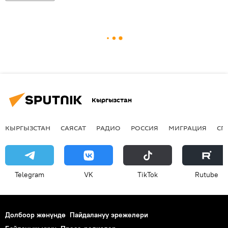
Кыргызстан
КЫРГЫЗСТАН
САЯСАТ
РАДИО
РОССИЯ
МИГРАЦИЯ
СП
Telegram
VK
ТikТоk
Rutube
Долбоор жөнүндө
Пайдалануу эрежелери