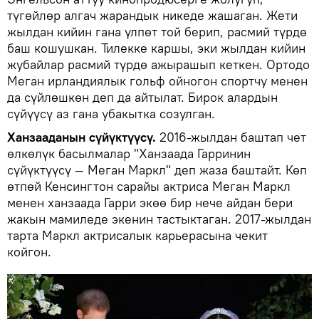
түгөйлөр алгач жарандык никеде жашаган. Жети
жылдан кийин гана үлпөт той берип, расмий түрдө
баш кошушкан. Тилекке каршы, эки жылдан кийин
жубайлар расмий түрдө ажырашып кеткен. Ортодо
Меган ирландиялык гольф ойногон спортчу менен
да сүйлөшкөн деп да айтылат. Бирок алардын
сүйүүсү аз гана убакытка созулган.
Ханзааданын сүйүктүүсү.
2016-жылдан баштап чет
өлкөлүк басылмалар "Ханзаада Гарринин
сүйүктүүсү — Меган Маркл" деп жаза баштайт. Көп
өтпөй Кенсингтон сарайы актриса Меган Маркл
менен ханзаада Гарри экөө бир нече айдан бери
жакын мамиледе экенин тастыктаган. 2017-жылдан
тарта Маркл актрисалык карьерасына чекит
койгон.