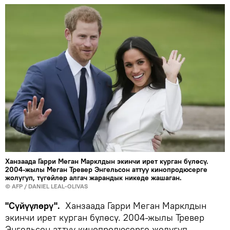
Ханзаада Гарри Меган Марклдын экинчи ирет курган бүлөсү.
2004-жылы Меган Тревер Энгельсон аттуу кинопродюсерге
жолугуп, түгөйлөр алгач жарандык никеде жашаган.
©
AFP
/ DANIEL LEAL-OLIVAS
"Сүйүүлөрү".
Ханзаада Гарри Меган Марклдын
экинчи ирет курган бүлөсү. 2004-жылы Тревер
Энгельсон аттуу кинопродюсерге жолугуп,