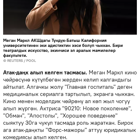
Меган Маркл АКШдагы Түндүк-Батыш Калифорния
университетинен эки адистиктин ээси болуп чыккан. Бири
театралдык искусство, экинчиси эл аралык мамилелер
факультети.
©
REUTERS
/ POOL
Атак-даңк алып келген тасмасы.
Меган Маркл кино
чөйрөсүнө күтүлбөгөн жерден келип калгандыгы
айтылат. Алгачкы жолу "Главная госпиталь" деген
медициналык сериалга тартылып, экранга чыккан.
Кино менен моделдик чөйрөнү ал көп жыл чогуу
алып жүргөн. Актриса "90210: Новое поколение",
"Обман", "Апостолы", "Хорошее поведение"
сыяктуу 30га чукул тасмада роль жараткан. Бирок
ага атак-даңкты "Форс-мажоры" аттуу юридикалык
комедиясы алып келген.