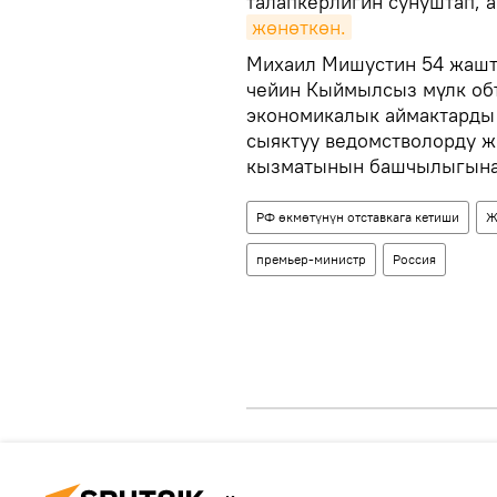
талапкерлигин сунуштап, 
жөнөткөн.
Михаил Мишустин 54 жашта
чейин Кыймылсыз мүлк объ
экономикалык аймактарды
сыяктуу ведомстволорду ж
кызматынын башчылыгына
РФ өкмөтүнүн отставкага кетиши
Ж
премьер-министр
Россия