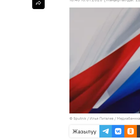
©
Sputnik
/ Илья Питалев
/
Медиабанкка
Жазылуу