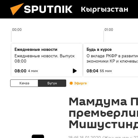
Кыргызстан
00:00
01:00
Ежедневные новости
Будь в курсе
Ежедневные новости. Выпуск
О вкладе РКФР в развити
08:00
экономики КР и ключевы
секторах до 2030 года
08:00
08:04
4 мин
55 мин
Кечээ
Бүгүн
Эфирге
Мамдума П
премьерли
Мишустин
18:46 16.01.2020
(Жаңыртылды:
22