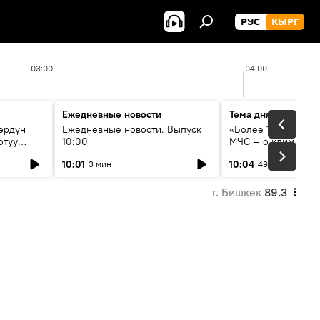
РУС
КЫРГ
03:00
04:00
Ежедневные новости
Тема дня
өрдүн
Ежедневные новости. Выпуск
«Более 1200 сёл в 
отуу
10:00
МЧС — о климате, 
системе оповещен
10:01
10:04
3 мин
49 мин
населения
г. Бишкек
89.3