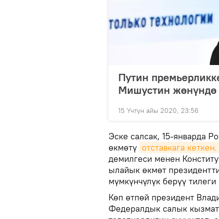
Путин премьерликке
Мишустин жөнүндө 
15 Үчтүн айы 2020, 23:56
Эске салсак, 15-январда 
өкмөтү
отставкага кеткен.
демилгеси менен Конститу
ылайык өкмөт президентти
мүмкүнчүлүк берүү тилеги
Көп өтпөй президент Вла
Федералдык салык кызма