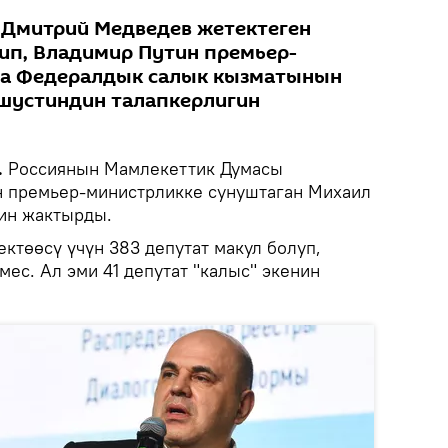
 Дмитрий Медведев жетектеген
тип, Владимир Путин премьер-
а Федералдык салык кызматынын
шустиндин талапкерлигин
.
Россиянын Мамлекеттик Думасы
н премьер-министрликке сунуштаган Михаил
ин жактырды.
ктөөсү үчүн 383 депутат макул болуп,
ес. Ал эми 41 депутат "калыс" экенин