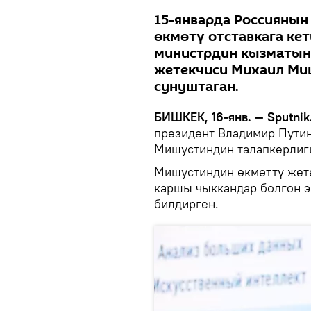
15-январда Россиянын
өкмөтү отставкага ке
министрдин кызматын
жетекчиси Михаил Ми
сунуштаган.
БИШКЕК, 16-янв. — Sputnik
президент Владимир Пути
Мишустиндин талапкерлиг
Мишустиндин өкмөттү жете
каршы чыккандар болгон эм
билдирген.