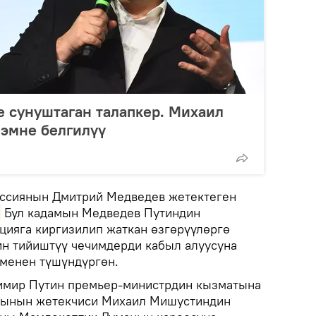
 сунуштаган талапкер. Михаил
эмне белгилүү
Россиянын Дмитрий Медведев жетектеген
Бул кадамын Медведев Путиндин
цияга киргизилип жаткан өзгөрүүлөргө
н тийиштүү чечимдерди кабыл алуусуна
 менен түшүндүргөн.
димир Путин премьер-министрдин кызматына
тынын жетекчиси Михаил Мишустиндин