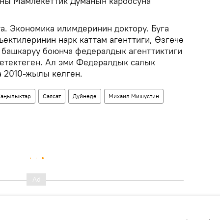
аны Мамлекеттик Думанын кароосуна
. Экономика илимдеринин доктору. Буга
ектилеринин нарк каттам агенттиги, Өзгөчө
 башкаруу боюнча федералдык агенттиктиги
етектеген. Ал эми Федералдык салык
 2010-жылы келген.
аңылыктар
Саясат
Дүйнөдө
Михаил Мишустин