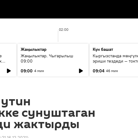
02:00
Жаңылыктар
Күн башат
е
Жаңылыктар. Чыгарылыш
Кыргызстанда мөңгүл
х
09:00
эриши тездеди — токт
мүмкүн эмеспи?
09:00
09:04
4 мин
46 мин
утин
кке сунуштаган
ди жактырды
:21 16.12.2021
)