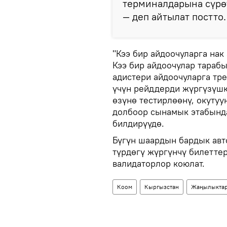
терминалдарына сүрө
— деп айтылат постто.
"Кээ бир айдоочуларга нак
Кээ бир айдоочулар тараб
адистери айдоочуларга тр
үчүн рейддерди жүргүзүшк
өзүнө тестирлөөнү, окутуу
долбоор сынамык этабында
билдирүүдө.
Бүгүн шаардын бардык авт
түрдөгү жүргүнчү билетте
валидаторлор коюлат.
Коом
Кыргызстан
Жаңылыкта