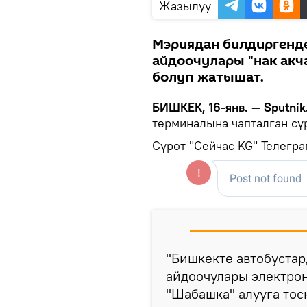
Жазылуу
Мэриядан билдиргенде
айдоочулары "нак акча
болуп жатышат.
БИШКЕК, 16-янв. — Sputnik
терминалына чапталган сү
Сүрөт "Сейчас KG" Телегр
"Бишкекте автобустар
айдоочулары электро
"Шабашка" алууга тос