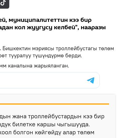
й, муниципалитеттин кээ бир
дан кол жуугусу келбей", нааразы
.
Бишкектин мэриясы троллейбустагы төлөм
рөт тууралуу түшүндүрмө берди.
амм каналына жарыяланган.
дын жана троллейбустардын кээ бир
ндук билетке каршы чыгышууда.
коол болгон көйгөйдү алар төлөм