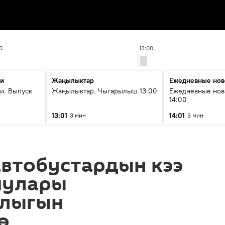
0
13:00
ти
Жаңылыктар
Ежедневные нов
и. Выпуск
Жаңылыктар. Чыгарылыш 13:00
Ежедневные нов
14:00
13:01
14:01
3 мин
3 мин
автобустардын кээ
чулары
ылыгын
ө