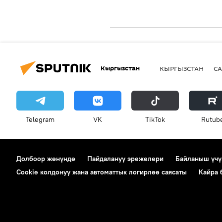
Кыргызстан
КЫРГЫЗСТАН
СА
Telegram
VK
ТikТоk
Rutub
Долбоор жөнүндө
Пайдалануу эрежелери
Байланыш үчү
Cookie колдонуу жана автоматтык логирлөө саясаты
Кайра