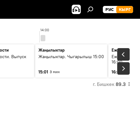
РУС
КЫРГ
14:00
15:
ости
Жаңылыктар
Ежедневные 
ости. Выпуск
Жаңылыктар. Чыгарылыш 15:00
Ежедневные н
16:00
15:01
16:01
3 мин
3 мин
г. Бишкек
89.3