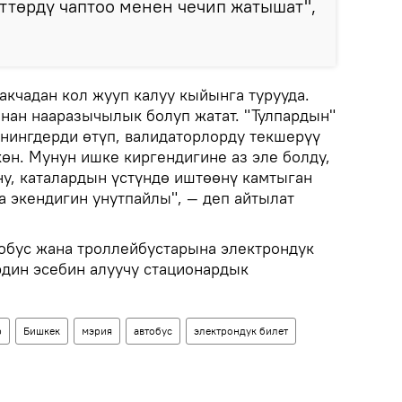
ттөрдү чаптоо менен чечип жатышат",
 акчадан кол жууп калуу кыйынга турууда.
ынан нааразычылык болуп жатат. "Тулпардын"
енингдерди өтүп, валидаторлорду текшерүү
өн. Мунун ишке киргендигине аз эле болду,
ну, каталардын үстүндө иштөөнү камтыган
 экендигин унутпайлы", — деп айтылат
обус жана троллейбустарына электрондук
рдин эсебин алуучу стационардык
р
Бишкек
мэрия
автобус
электрондук билет