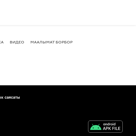
КА
ВИДЕО
МААЛЫМАТ БОРБОР
ык саясаты