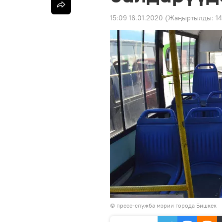
15:09 16.01.2020
(Жаңыртылды:
14
©
пресс-служба мэрии города Бишкек