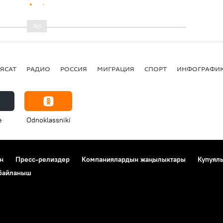
ЯСАТ
РАДИО
РОССИЯ
МИГРАЦИЯ
СПОРТ
ИНФОГРАФИ
e
Odnoklassniki
н
Пресс-релиздер
Компаниялардын жаңылыктары
Купуял
 байланыш