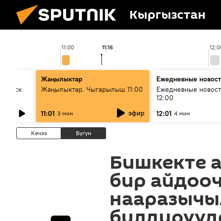
Кыргызстан
11:00
11:16
12:0
Жаңылыктар
Ежедневные новос
Выпуск
Жаңылыктар. Чыгарылыш 11:00
Ежедневные новост
12:00
эфир
11:01
12:01
3 мин
4 мин
Кечээ
Бүгүн
Бишкекте 
бир айдоо
нааразыч
билдирүүд