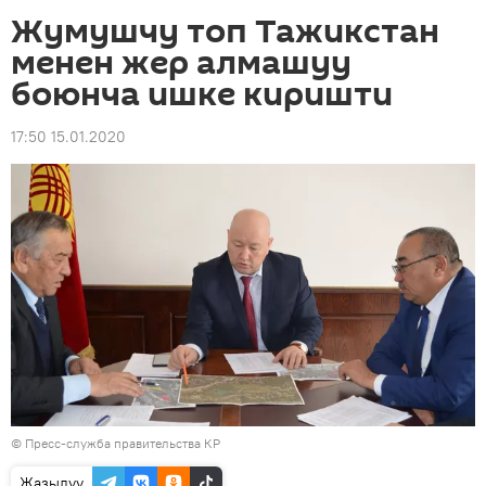
Жумушчу топ Тажикстан
менен жер алмашуу
боюнча ишке киришти
17:50 15.01.2020
©
Пресс-служба правительства КР
Жазылуу