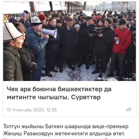
Чек ара боюнча бишкектиктер да
митингге чыгышты. Сүрөттөр
15 Үчтүн айы 2020, 12:35
Топтун жыйыны Баткен шаарында вице-премьер
Жеңиш Разаковдун жетекчилиги алдында өтөт.