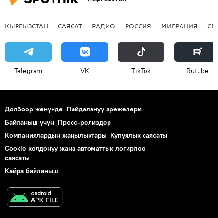
КЫРГЫЗСТАН
САЯСАТ
РАДИО
РОССИЯ
МИГРАЦИЯ
СП
Telegram
VK
ТikТоk
Rutube
Долбоор жөнүндө
Пайдалануу эрежелери
Байланыш үчүн
Пресс-релиздер
Компаниялардын жаңылыктары
Купуялык саясаты
Cookie колдонуу жана автоматтык логирлөө
саясаты
Кайра байланыш