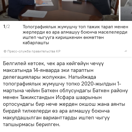
1
/2
Топографиялык жумушчу топ тажик тарап менен
жерлерди өз ара алмашуу боюнча маселелерди
иштеп чыгууга киришкенин өкмөттөн
кабарлашты
©
Пресс-служба правительства КР
Белгилей кетсек, чек ара көйгөйүн чечүү
максатында 14-январда эки тараптын
делегациялары жолуккан. Натыйжада
топографиялык жумушчу топко 2020-жылдын 1-
мартына чейин Баткен облусундагы Баткен району
менен Тажикстандын Исфара шаарынын
ортосундагы бир нече жерден окшош жана аянты
бирдей тилкелерди өз ара алмашуу боюнча
макулдашылган варианттарды иштеп чыгуу
тапшырмасы берилген.