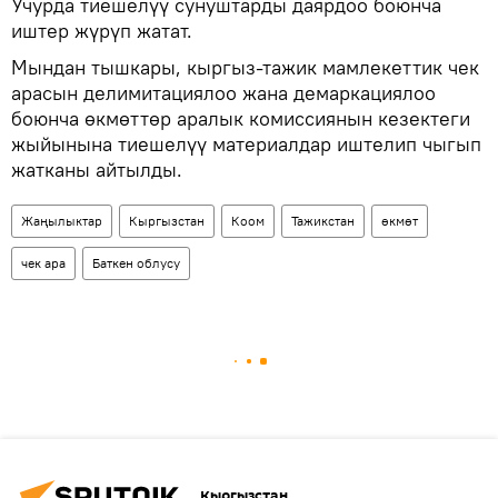
Учурда тиешелүү сунуштарды даярдоо боюнча
иштер жүрүп жатат.
Мындан тышкары, кыргыз-тажик мамлекеттик чек
арасын делимитациялоо жана демаркациялоо
боюнча өкмөттөр аралык комиссиянын кезектеги
жыйынына тиешелүү материалдар иштелип чыгып
жатканы айтылды.
Жаңылыктар
Кыргызстан
Коом
Тажикстан
өкмөт
чек ара
Баткен облусу
Кыргызстан