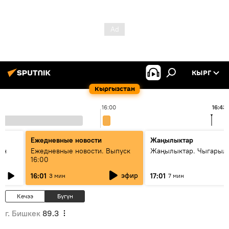
КЫРГ
Кыргызстан
16:00
16:43
Ежедневные новости
Жаңылыктар
ан
Ежедневные новости. Выпуск
Жаңылыктар. Чыгарыл
16:00
эфир
16:01
17:01
3 мин
7 мин
Кечээ
Бүгүн
г. Бишкек
89.3