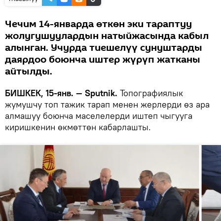
Чечим 14-январда өткөн эки тараптуу
жолугушуулардын натыйжасында кабыл
алынган. Учурда тиешелүү сунуштарды
даярдоо боюнча иштер жүрүп жатканы
айтылды.
БИШКЕК, 15-янв. — Sputnik.
Топографиялык
жумушчу топ тажик тарап менен жерлерди өз ара
алмашуу боюнча маселелерди иштеп чыгууга
киришкенин өкмөттөн кабарлашты.