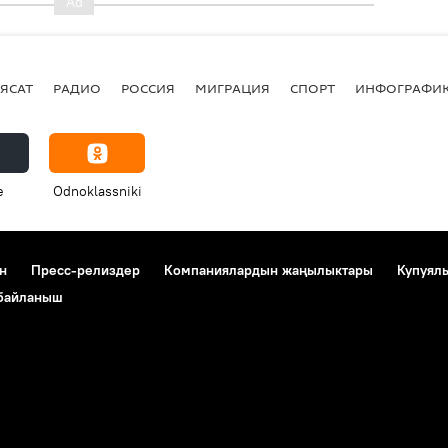
ЯСАТ
РАДИО
РОССИЯ
МИГРАЦИЯ
СПОРТ
ИНФОГРАФИ
e
Odnoklassniki
н
Пресс-релиздер
Компаниялардын жаңылыктары
Купуял
 байланыш