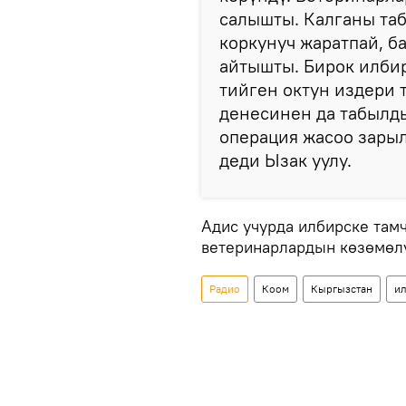
салышты. Калганы та
коркунуч жаратпай, 
айтышты. Бирок илби
тийген октун издери 
денесинен да табылды
операция жасоо зары
деди Ызак уулу.
Адис учурда илбирске там
ветеринарлардын көзөмөл
Радио
Коом
Кыргызстан
и