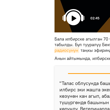
02:45
Бала илбирске атылган 70
табылды. Бул тууралуу Бе
радиосунун
таңкы эфиринд
Анын айтымында, илбирск
"Талас облусунда баш
илбирс эки жашта эке
көзүнөн кан агып, аб
түшүргөндө башынын б
көрүндү. Ветеринарла