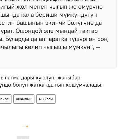
бигый жол менен чыгып же өмүрүнө
башында кала бериши мүмкүндүгүн
рстин башынын экинчи бөлүгүнө да
турат. Ошондой эле мындай тактар
. Буларды да аппаратка түшүргөн соң
лчылыгы келип чыгышы мүмкүн", —
чылатма дары куюлуп, жаныбар
үндө болуп жаткандыгын кошумчалады.
лбирс
аңчылык
мыйзам