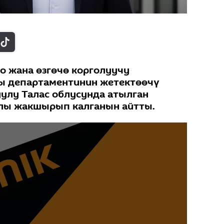
о жана өзгөчө корголуучу
 департаментинин жетектөөчү
уулу Талас облусунда атылган
алы жакшырып калганын айтты.