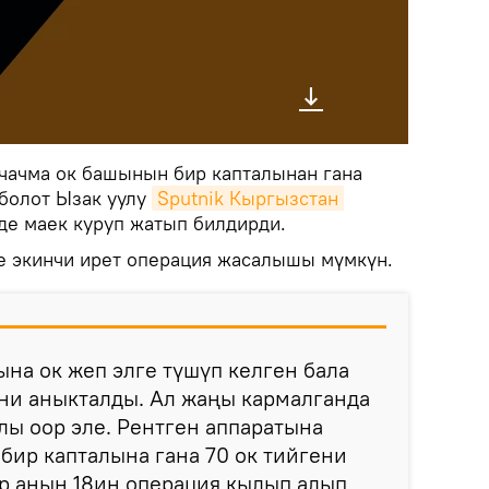
 чачма ок башынын бир капталынан гана
кболот Ызак уулу
Sputnik Кыргызстан 
е маек куруп жатып билдирди.
е экинчи ирет операция жасалышы мүмкүн.
ына ок жеп элге түшүп келген бала
ни аныкталды. Ал жаңы кармалганда
алы оор эле. Рентген аппаратына
ир капталына гана 70 ок тийгени
р анын 18ин операция кылып алып