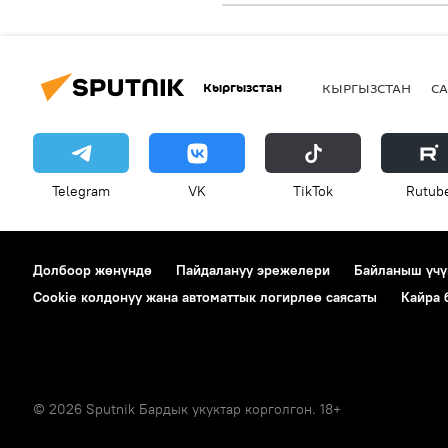
Кыргызстан
КЫРГЫЗСТАН
СА
Telegram
VK
ТikТоk
Rutub
Долбоор жөнүндө
Пайдалануу эрежелери
Байланыш үчү
Cookie колдонуу жана автоматтык логирлөө саясаты
Кайра
© 2026 Sputnik Бардык укуктар корголгон. 18+