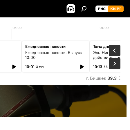
РУС
КЫРГ
03:00
04:00
Ежедневные новости
Тема дня
Ежедневные новости. Выпуск
Эль-Ниньо, жара и 
10:00
действительно вли
 өнүгүү
погоду в Кыргызст
10:01
10:13
3 мин
38 мин
г. Бишкек
89.3