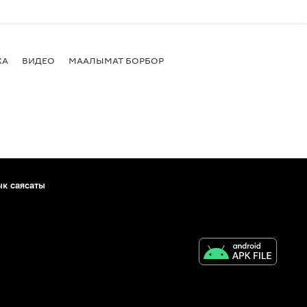
КА
ВИДЕО
МААЛЫМАТ БОРБОР
ык саясаты