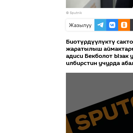
©
Sputnik
Жазылуу
Биотүрдүүлүктү сакто
жаратылыш аймактары
адиси Бекболот Ызак 
илбирстин учурда аб