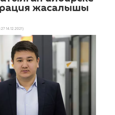
ерация жасалышы
:27 14.12.2021
)