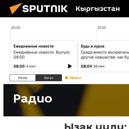
Кыргызстан
00:00
01:00
Ежедневные новости
Будь в курсе
Ежедневные новости. Выпуск
Среда вместо воскресень
08:00
другие новшества: как бу
проходить выборы в КР?
08:00
08:04
4 мин
38 мин
Кечээ
Бүгүн
Эфирге
Радио
Ызак уулу: