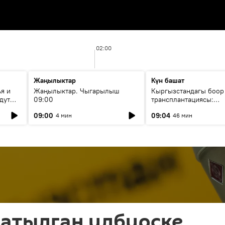
02:00
Жаңылыктар
Күн башат
я и
Жаңылыктар. Чыгарылыш
Кыргызстандагы боор
дут
09:00
трансплантациясы:
жетишкендиктер жана
09:00
09:04
4 мин
46 мин
келечеги
 атылган илбирске