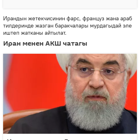
Ирандын жетекчисинин фарс, француз жана араб
тилдеринде жазган баракчалары мурдагыдай эле
иштеп жатканы айтылат.
Иран менен АКШ чатагы