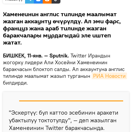
Хаменеинин англис тилинде маалымат
жазган аккаунту өчүрүлдү. Ал эми фарс,
француз жана араб тилинде жазган
баракчалары мурдагыдай эле иштеп
жатат.
БИШКЕК, 11-янв. — Sputnik.
Twitter Ирандын
жогорку лидери Али Хосейни Хаменеинин
баракчасын блоктоп салды. Ал аккаунтуна англис
тилинде маалымат жазып турганын
РИА Новости
билдирди.
"Эскертүү: бул каттоо эсебинин аракети
убактылуу токтотулду", — деп жазылган
Хаменеинин Twitter баракчасында.