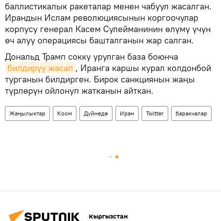
баллистикалык ракеталар менен чабуул жасалган.
Ирандын Ислам революциясынын коргоочулар
корпусу генерал Касем Сулейманинин өлүмү үчүн
өч алуу операциясы башталганын жар салган.
Дональд Трамп сокку урулган база боюнча
билдирүү жасап
, Иранга каршы курал колдонбой
турганын билдирген. Бирок санкциянын жаңы
түрлөрүн ойлонуп жатканын айткан.
Жаңылыктар
Коом
Дүйнөдө
Иран
Twitter
баракчалар
Кыргызстан