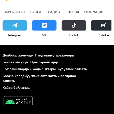
КЫРГЫЗСТАН
САЯСАТ
РАДИО
РОССИЯ
МИГРАЦИЯ
СП
Telegram
VK
ТikТоk
Rutube
Долбоор жөнүндө
Пайдалануу эрежелери
Байланыш үчүн
Пресс-релиздер
Компаниялардын жаңылыктары
Купуялык саясаты
Cookie колдонуу жана автоматтык логирлөө
саясаты
Кайра байланыш