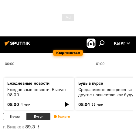
КЫРГ
Кыргызстан
00:00
01:00
Ежедневные новости
Будь в курсе
Ежедневные новости. Выпуск
Среда вместо воскресенья и
08:00
другие новшества: как будут
проходить выборы в КР?
08:00
08:04
4 мин
38 мин
Кечээ
Бүгүн
Эфирге
г. Бишкек
89.3