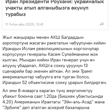
Иран президенти Роухани: украиналык
учакты атып алганыбызга өкүнүп
турабыз
11 Үчтүн айы 2020, 13:41
Жыл жаңырары менен АКШ Багдаддын
аэропортуна жасаган ракеталык чабуулунан кийин
Ирандын Ислам революциясынын коргоочулар
корпусунун генералы Касем Сулейманини жок
кылган. Мындан кийин Иран генерал үчүн өч
алууну убадалап, АКШга сокку уруунун 13
сценарийи бар экенин айткан. Ал эми Трамп
америкалыктар чабуулга өтө турган болсо,
Ирандын 52 объектисине сокку урарын билдирген.
Ал эми 8-январга караган түнү жергиликтүү
убакыт боюнча саат 1.20да (Бишкек убактысында
4.20) Американын Ирактагы "Эйн-аль-Асад" жана
"Эрбиле" деп аталган аскерий базаларына