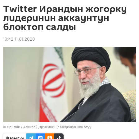
Twitter Ирандын жогорку
лидеринин аккаунтун
блоктоп салды
19:42 11.01.2020
©
Sputnik
/ Алексей Дружинин
/
Медиабанкка өтүү
Жазылуу