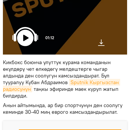
01:12
Кикбокс боюнча улуттук курама команданын
өкүлдөрү чет өлкөдөгү мелдештерге чыгар
алдында ден соолугун камсыздандырат. Бул
тууралуу Кубан Абдраимов
Sputnik Кыргызстан 
радиосунун
таңкы эфиринде маек куруп жатып
билдирди.
Анын айтымында, ар бир спортчунун ден соолугу
кеминде 30-40 миң еврого камсыздандырылат.