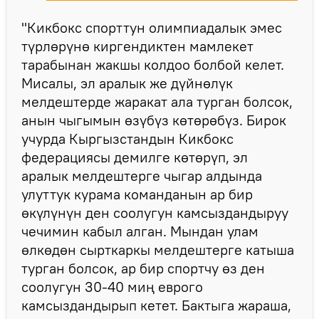
"Кикбокс спорттун олимпиадалык эмес
түрлөрүнө киргендиктен мамлекет
тарабынан жакшы колдоо болбой келет.
Мисалы, эл аралык же дүйнөлүк
мелдештерде жаракат ала турган болсок,
анын чыгымын өзүбүз көтөрөбүз. Бирок
учурда Кыргызстандын Кикбокс
федерациясы демилге көтөрүп, эл
аралык мелдештерге чыгар алдында
улуттук курама команданын ар бир
өкүлүнүн ден соолугун камсыздандыруу
чечимин кабыл алган. Мындан улам
өлкөдөн сырткаркы мелдештерге катыша
турган болсок, ар бир спортчу өз ден
соолугун 30-40 миң еврого
камсыздандырып кетет. Бактыга жараша,