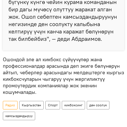
бүгүнкү күнгө чейин курама команданын
бир дагы мүчөсү олуттуу жаракат алган
жок. Ошол себептен камсыздандыруунун
негизинде ден соолукту калыбына
келтирүү үчүн канча каражат бөлүнөрүн
так билбейбиз", — деди Абдраимов.
Ошондой эле ал кикбокс сүйүүчүлөр жана
профессионалдар арасында деп экиге бөлүнөрүн
айтып, чеберлер арасындагы мелдештерге кыргыз
кикбоксчуларын чыгаруу үчүн жергиликтүү
промоутердик компаниялар жок экенин
кошумчалады.
Радио
Кыргызстан
Спорт
кикбоксинг
ден соолук
камсыздандыруу