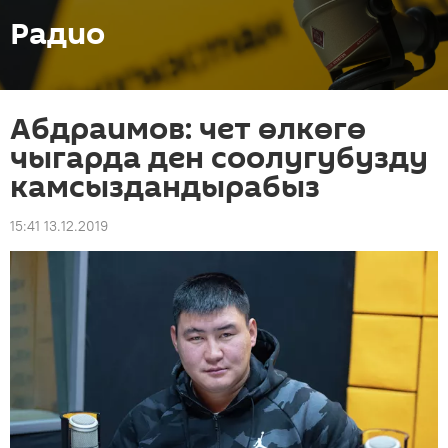
Радио
Абдраимов: чет өлкөгө
чыгарда ден соолугубузду
камсыздандырабыз
15:41 13.12.2019