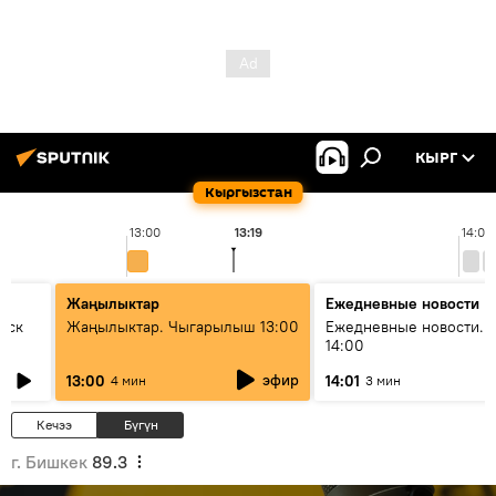
КЫРГ
Кыргызстан
13:00
13:19
14:00
Жаңылыктар
Ежедневные новости
уск
Жаңылыктар. Чыгарылыш 13:00
Ежедневные новости. 
14:00
эфир
13:00
14:01
4 мин
3 мин
Кечээ
Бүгүн
г. Бишкек
89.3