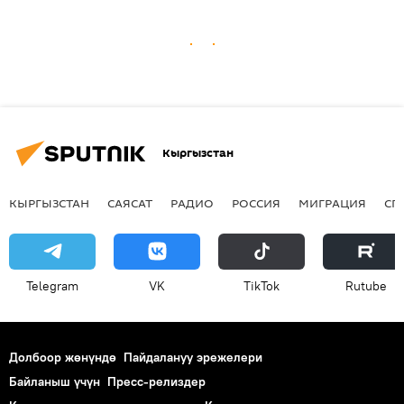
Кыргызстан
КЫРГЫЗСТАН
САЯСАТ
РАДИО
РОССИЯ
МИГРАЦИЯ
СП
Telegram
VK
ТikТоk
Rutube
Долбоор жөнүндө
Пайдалануу эрежелери
Байланыш үчүн
Пресс-релиздер