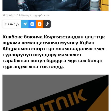
©
Sputnik / Табылды Кадырбеков
Жазылуу
Кикбокс боюнча Кыргызстандын улуттук
курама командасынын мүчөсү Кубан
Абдраимов спорттун олимпиадалык эмес
түрлөрүнүн өкүлдөрү мамлекет
тарабынан көңүл бурууга муктаж болуп
тургандыгына токтолду.