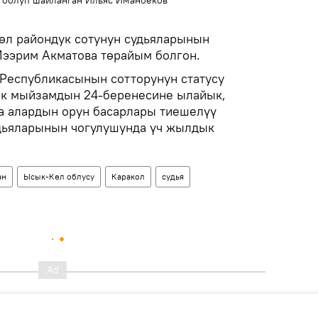
ы болуп шайланган Ильяс Иманбеков
өл райондук сотунун судьяларынын
ээрим Акматова төрайым болгон.
 Республикасынын сотторунун статусу
ык мыйзамдын 24-беренесине ылайык,
а алардын орун басарлары тиешелүү
удьяларынын чогулушунда үч жылдык
ан
Ысык-Көл облусу
Каракол
судья