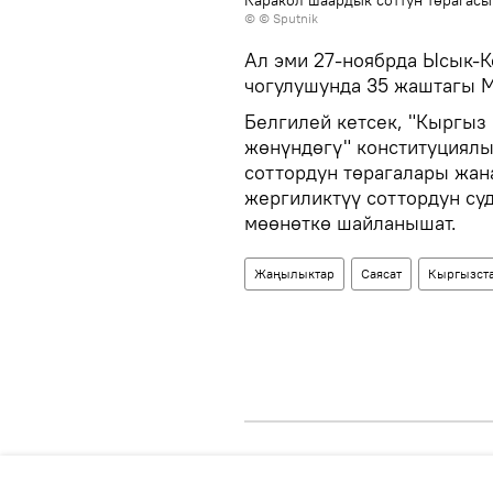
Каракол шаардык соттун төрагас
© © Sputnik
Ал эми 27-ноябрда Ысык-К
чогулушунда 35 жаштагы М
Белгилей кетсек, "Кыргыз
жөнүндөгү" конституциял
соттордун төрагалары жан
жергиликтүү соттордун с
мөөнөткө шайланышат.
Жаңылыктар
Саясат
Кыргызст