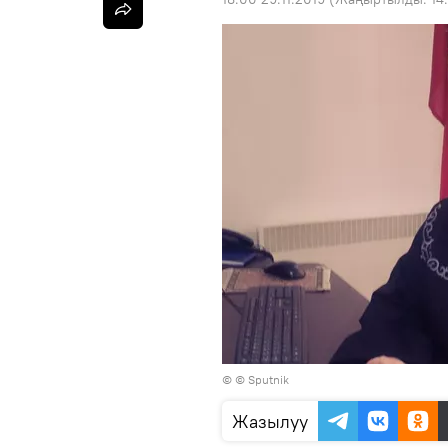
© © Sputnik
Жазылуу