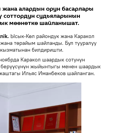
 жана алардын орун басарлары
ү соттордун судьяларынын
ык мөөнөткө шайланышат.
nik.
Ысык-Көл райондук жана Каракол
 жана төрайым шайланды. Бул тууралуу
 кызматынан билдиришти.
-ноябрда Каракол шаардык сотунун
 берүүсүнүн жыйынтыгы менен шаардык
 жаштагы Ильяс Иманбеков шайланган.