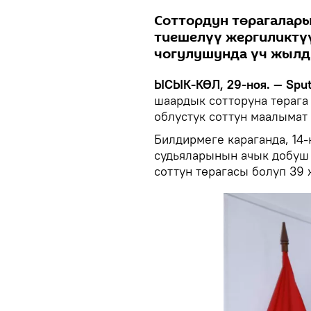
Соттордун төрагалары
тиешелүү жергиликтү
чогулушунда үч жылд
ЫСЫК-КӨЛ, 29-ноя. — Sput
шаардык сотторуна төрага
облустук соттун маалымат
Билдирмеге караганда, 14
судьяларынын ачык добуш
соттун төрагасы болуп 39