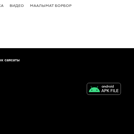
КА
ВИДЕО
МААЛЫМАТ БОРБОР
ык саясаты