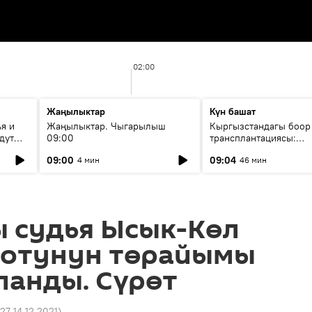
02:00
Жаңылыктар
Күн башат
я и
Жаңылыктар. Чыгарылыш
Кыргызстандагы боор
дут
09:00
трансплантациясы:
жетишкендиктер жана
09:00
09:04
4 мин
46 мин
келечеги
ы судья Ысык-Көл
сотунун төрайымы
ланды. Сүрөт
:27 14.12.2021
)