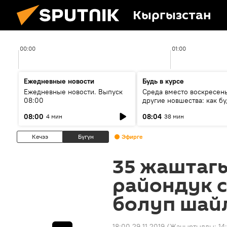
Кыргызстан
00:00
01:00
Ежедневные новости
Будь в курсе
Ежедневные новости. Выпуск
Среда вместо воскресень
08:00
другие новшества: как бу
проходить выборы в КР?
08:00
08:04
4 мин
38 мин
Кечээ
Бүгүн
Эфирге
35 жаштаг
райондук 
болуп шай
18:00 29.11.2019
(Жаңыртылды:
14