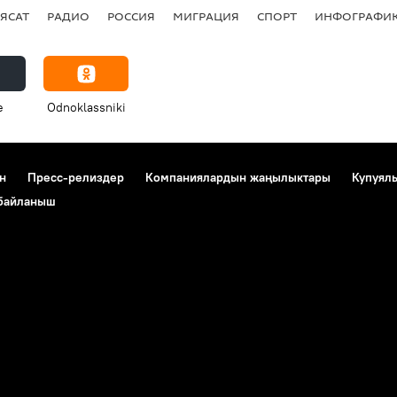
ЯСАТ
РАДИО
РОССИЯ
МИГРАЦИЯ
СПОРТ
ИНФОГРАФИ
e
Odnoklassniki
н
Пресс-релиздер
Компаниялардын жаңылыктары
Купуял
 байланыш