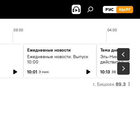
РУС
КЫРГ
03:00
04:00
Ежедневные новости
Тема дня
Ежедневные новости. Выпуск
Эль-Ниньо, жара и 
10:00
действительно вли
 өнүгүү
погоду в Кыргызст
10:01
10:13
3 мин
38 мин
г. Бишкек
89.3