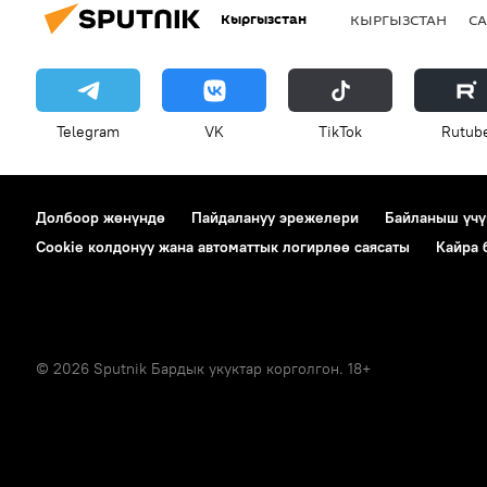
Кыргызстан
КЫРГЫЗСТАН
СА
Telegram
VK
ТikТоk
Rutub
Долбоор жөнүндө
Пайдалануу эрежелери
Байланыш үчү
Cookie колдонуу жана автоматтык логирлөө саясаты
Кайра
© 2026 Sputnik Бардык укуктар корголгон. 18+