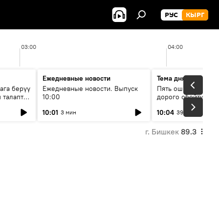
РУС
КЫРГ
03:00
04:00
Ежедневные новости
Тема дня
ага берүү
Ежедневные новости. Выпуск
Пять ошибок котор
 талаптар
10:00
дорого обойтись п
жилья
10:01
10:04
3 мин
39 мин
г. Бишкек
89.3