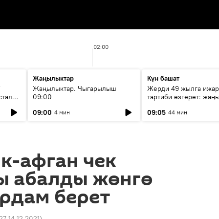
02:00
Жаңылыктар
Күн башат
F
Жаңылыктар. Чыгарылыш
Жерди 49 жылга ижар
стала
09:00
тартиби өзгөрөт: жаңы
эмнени көздөйт?
09:00
09:05
4 мин
44 мин
к-афган чек
ы абалды жөнгө
рдам берет
27 14.12.2021
)