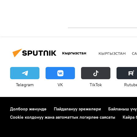
Кыргызстан
КЫРГЫЗСТАН
СА
Telegram
VK
ТikТоk
Rutub
Долбоор жөнүндө
Пайдалануу эрежелери
Байланыш үчү
Cookie колдонуу жана автоматтык логирлөө саясаты
Кайра