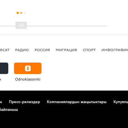
ЯСАТ
РАДИО
РОССИЯ
МИГРАЦИЯ
СПОРТ
ИНФОГРАФИ
e
Odnoklassniki
н
Пресс-релиздер
Компаниялардын жаңылыктары
Купуял
 байланыш