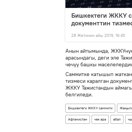
Бишкектеги ЖККУ с
документтин тизме
28 Жетинин айы 2019, 16:45
Анын айтымында, ЖККУнун
арасындагы, деги эле Таж
чечүү башкы маселелердин
Саммитке катышып жаткан
тизмеси каралган докумен
ЖККУ Тажистандын аймагы
белгиледи.
Бишкектеги ЖККУ саммити
Жаңыл
Афганистан
чек ара
абал
чы