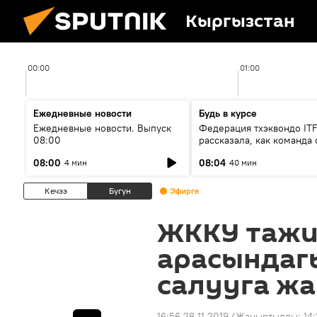
Кыргызстан
00:00
01:00
Ежедневные новости
Будь в курсе
Ежедневные новости. Выпуск
Федерация тхэквондо IT
08:00
рассказала, как команда 
жертвой мошенников
08:00
08:04
4 мин
40 мин
Кечээ
Бүгүн
Эфирге
ЖККУ тажи
арасындаг
салууга жа
16:56 28.11.2019
(Жаңыртылды:
14: