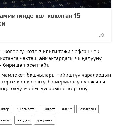
аммитинде кол коюлган 15
си
 жогорку жетекчилиги тажик-афган чек
икстанга чектеш аймактардагы чыңалууну
 бири деп эсептейт.
 мамлекет башчылары тийиштүү чаралардын
ттерге кол коюшту. Семериков ушул жылы
нда окуу-машыгууларын өткөргөнүн
ыктар
Кыргызстан
Саясат
ЖККУ
Тажикстан
ңалуу
жардам
документ