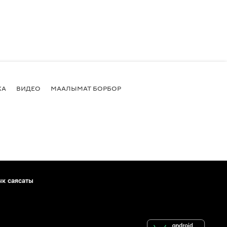
КА
ВИДЕО
МААЛЫМАТ БОРБОР
ык саясаты