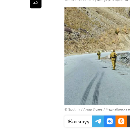
©
Sputnik
/ Амир Исаев
/
Медиабанкка ө
Жазылуу