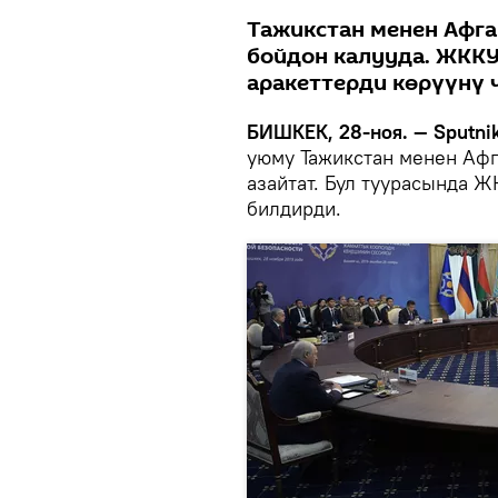
Тажикстан менен Афга
бойдон калууда. ЖКК
аракеттерди көрүүнү 
БИШКЕК, 28-ноя. — Sputnik
уюму Тажикстан менен Аф
азайтат. Бул туурасында 
билдирди.