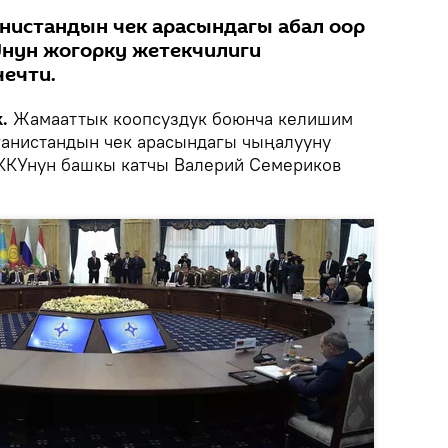
нистандын чек арасындагы абал оор
Унун жогорку жетекчилиги
чечти.
.
Жамааттык коопсуздук боюнча келишим
ганистандын чек арасындагы чыңалууну
ЖККУнун башкы катчы Валерий Семериков