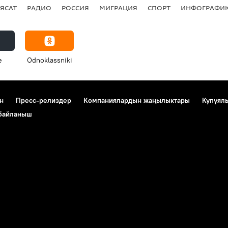
ЯСАТ
РАДИО
РОССИЯ
МИГРАЦИЯ
СПОРТ
ИНФОГРАФИ
e
Odnoklassniki
н
Пресс-релиздер
Компаниялардын жаңылыктары
Купуял
 байланыш