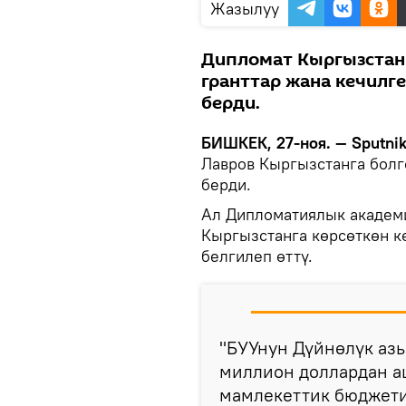
Жазылуу
Дипломат Кыргызстан
гранттар жана кечилг
берди.
БИШКЕК, 27-ноя. — Sputnik
Лавров Кыргызстанга бол
берди.
Ал Дипломатиялык академ
Кыргызстанга көрсөткөн к
белгилеп өттү.
"БУУнун Дүйнөлүк азы
миллион доллардан а
мамлекеттик бюджети