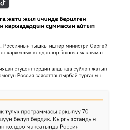
га жети жыл ичинде берилген
ен карыздардын суммасын айтып
.
Россиянын тышкы иштер министри Сергей
гон каржылык колдоолор боюнча маалымат
иядан студенттердин алдында сүйлөп жатып
өмөгүн Россия саясатташтырбай турганын
к-түлүк программасы аркылуу 70
шуун бөлүп бердик. Кыргызстандын
н колдоо максатында Россия