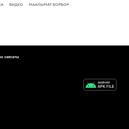
КА
ВИДЕО
МААЛЫМАТ БОРБОР
ык саясаты