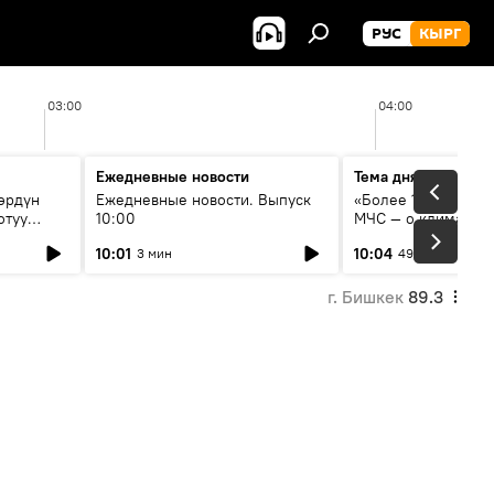
РУС
КЫРГ
03:00
04:00
Ежедневные новости
Тема дня
өрдүн
Ежедневные новости. Выпуск
«Более 1200 сёл в 
отуу
10:00
МЧС — о климате, 
системе оповещен
10:01
10:04
3 мин
49 мин
населения
г. Бишкек
89.3