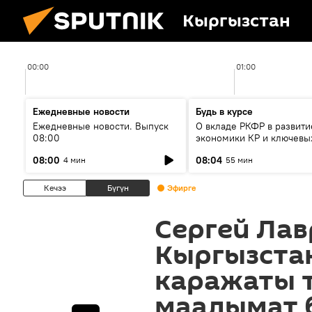
Кыргызстан
00:00
01:00
Ежедневные новости
Будь в курсе
Ежедневные новости. Выпуск
О вкладе РКФР в развити
08:00
экономики КР и ключевы
секторах до 2030 года
08:00
08:04
4 мин
55 мин
Кечээ
Бүгүн
Эфирге
Сергей Ла
Кыргызстан
каражаты 
маалымат 