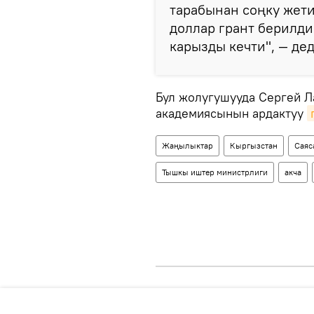
тарабынан соңку жет
доллар грант берилди
карызды кечти", — де
Бул жолугушууда Сергей 
академиясынын ардактуу
Жаңылыктар
Кыргызстан
Саяс
Тышкы иштер министрлиги
акча