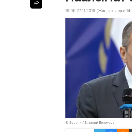
19:05 27.11.2019
(Жаңыртылды:
14:
©
Sputnik
/ Виталий Белоусов