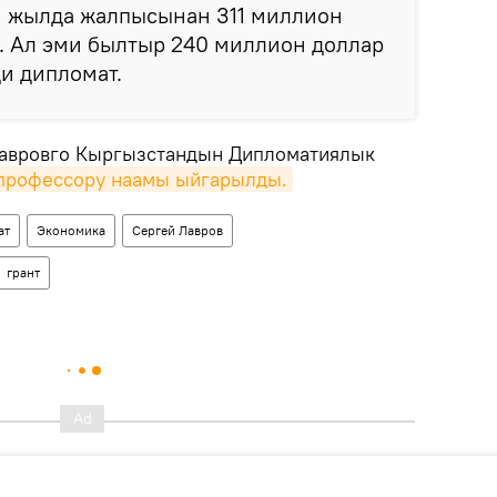
и жылда жалпысынан 311 миллион
. Ал эми былтыр 240 миллион доллар
ди дипломат.
Лавровго Кыргызстандын Дипломатиялык
профессору наамы ыйгарылды.
ат
Экономика
Сергей Лавров
грант