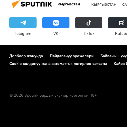
Кыргызстан
КЫРГЫЗСТАН
СА
Telegram
VK
ТikТоk
Rutub
Долбоор жөнүндө
Пайдалануу эрежелери
Байланыш үчү
Cookie колдонуу жана автоматтык логирлөө саясаты
Кайра
© 2026 Sputnik Бардык укуктар корголгон. 18+