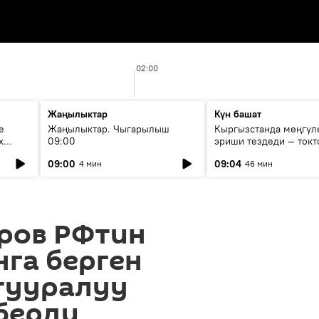
02:00
Жаңылыктар
Күн башат
е
Жаңылыктар. Чыгарылыш
Кыргызстанда мөңгүл
х
09:00
эриши тездеди — токт
мүмкүн эмеспи?
09:00
09:04
4 мин
46 мин
вров РФтин
га берген
тууралуу
берди