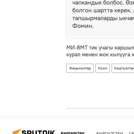
чапкандык болбос. Өз
болгон шартта керек. 
тапшырмаларды ыкчам 
Фомин.
МИ-8МТ тик учагы каршыл
курал менен жок кылууга 
Жаңылыктар
Коом
Кыргызста
Кыргызстан
КЫРГЫЗСТАН
СА