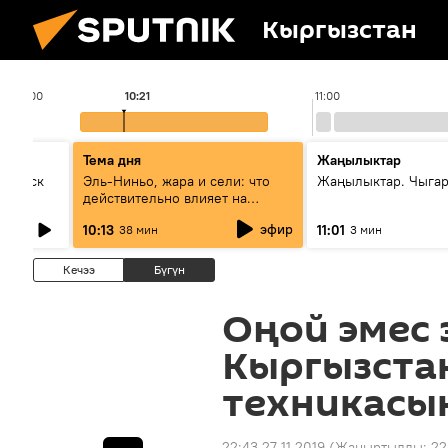
Кыргызстан
10:00
10:21
11:00
Тема дня
Жаңылыктар
Выпуск
Эль-Ниньо, жара и сели: что
Жаңылыктар. Чыгар
действительно влияет на
погоду в Кыргызстане
эфир
10:13
11:01
38 мин
3 мин
Кечээ
Бүгүн
Оңой эмес 
Кыргызстан
техникасы
22:43 27.11.2019
(Жаңыртылды:
22