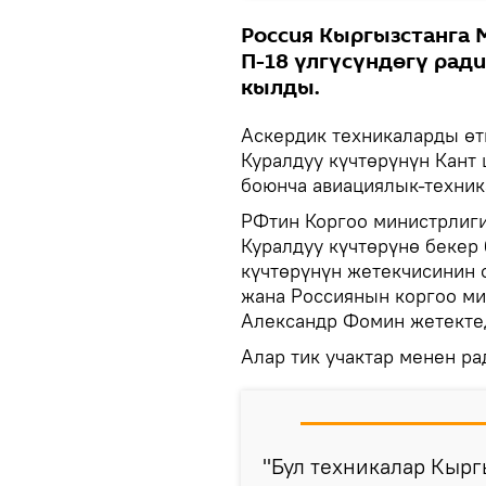
Россия Кыргызстанга 
П-18 үлгүсүндөгү рад
кылды.
Аскердик техникаларды өт
Куралдуу күчтөрүнүн Кант
боюнча авиациялык-техник
РФтин Коргоо министрлиг
Куралдуу күчтөрүнө бекер
күчтөрүнүн жетекчисинин 
жана Россиянын коргоо ми
Александр Фомин жетекте
Алар тик учактар менен р
"Бул техникалар Кырг