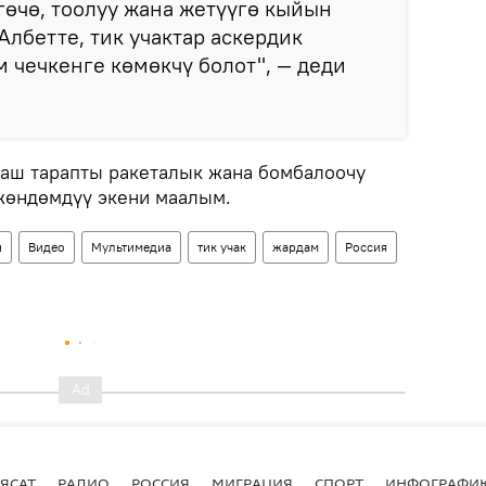
гөчө, тоолуу жана жетүүгө кыйын
Албетте, тик учактар аскердик
чечкенге көмөкчү болот", — деди
аш тарапты ракеталык жана бомбалоочу
жөндөмдүү экени маалым.
н
Видео
Мультимедиа
тик учак
жардам
Россия
ЯСАТ
РАДИО
РОССИЯ
МИГРАЦИЯ
СПОРТ
ИНФОГРАФИ