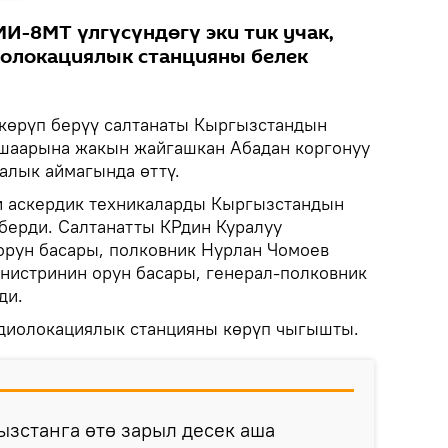
МИ-8МТ үлгүсүндөгү эки тик учак,
иолокациялык станцияны белек
көрүп берүү салтанаты Кыргызстандын
 шаарына жакын жайгашкан Абадан коргонуу
алык аймагында өттү.
и аскердик техникаларды Кыргызстандын
 берди. Салтанатты КРдин Куралуу
орун басары, полковник Нурлан Чомоев
нистринин орун басары, генерал-полковник
ди.
адиолокациялык станцияны көрүп чыгышты.
ызстанга өтө зарыл десек аша