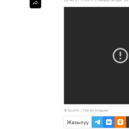
©
Sputnik
/ Сергей Аладьев
Жазылуу