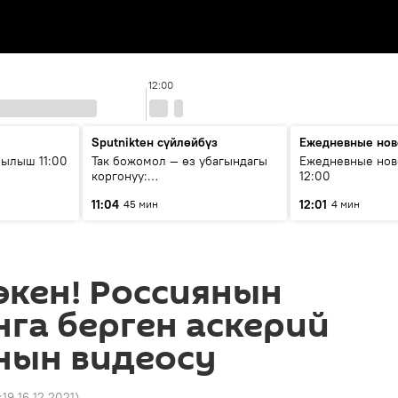
12:00
Sputnikteн сүйлөйбүз
Ежедневные нов
ылыш 11:00
Так божомол — өз убагындагы
Ежедневные нов
коргонуу:
12:00
гидрометеорологиялык кызмат
11:04
12:01
45 мин
4 мин
кантип өркүндөтүлүүдө
экен! Россиянын
га берген аскерий
нын видеосу
:19 16.12.2021
)