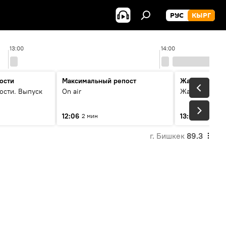
РУС
КЫРГ
13:00
14:00
ости
Максимальный репост
Жаңылыктар
ости. Выпуск
On air
Жаңылыктар.
12:06
13:01
2 мин
3 мин
г. Бишкек
89.3