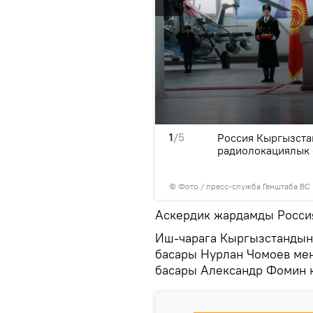
1
/5
 жаткан аба кемесин көрүп,
Россия Кыргызста
тиешелүү экенин аныктай
радиолокациялык 
© Фото / пресс-служба Генштаба ВС
Аскердик жардамды Росси
Иш-чарага Кыргызстандын
басары Нурлан Чомоев ме
басары Александр Фомин 