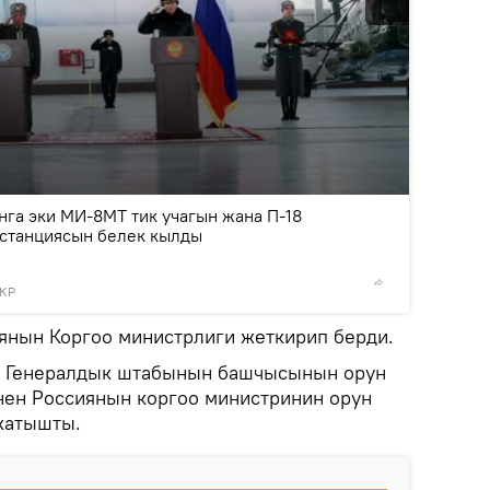
2
/5
нга эки МИ-8МТ тик учагын жана П-18
станциясын белек кылды
 КР
© Фото /
янын Коргоо министрлиги жеткирип берди.
 Генералдык штабынын башчысынын орун
нен Россиянын коргоо министринин орун
катышты.