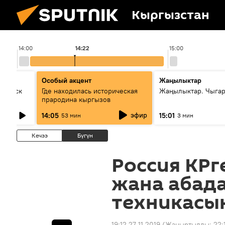
Кыргызстан
14:00
14:22
15:00
Особый акцент
Жаңылыктар
Выпуск
Где находилась историческая
Жаңылыктар. Чыга
прародина кыргызов
эфир
14:05
15:01
53 мин
3 мин
Кечээ
Бүгүн
Россия КРг
жана абад
техникасын
19:12 27.11.2019
(Жаңыртылды:
22: