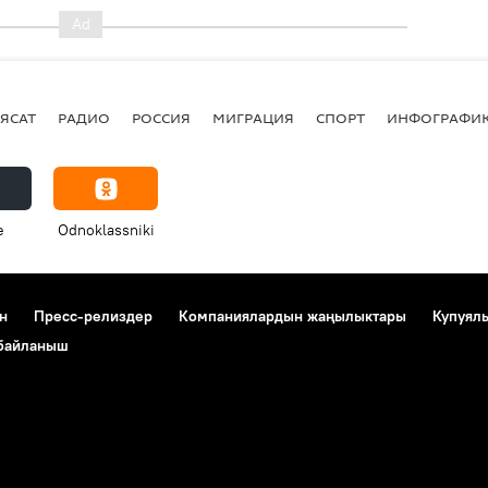
ЯСАТ
РАДИО
РОССИЯ
МИГРАЦИЯ
СПОРТ
ИНФОГРАФИ
e
Odnoklassniki
н
Пресс-релиздер
Компаниялардын жаңылыктары
Купуял
 байланыш