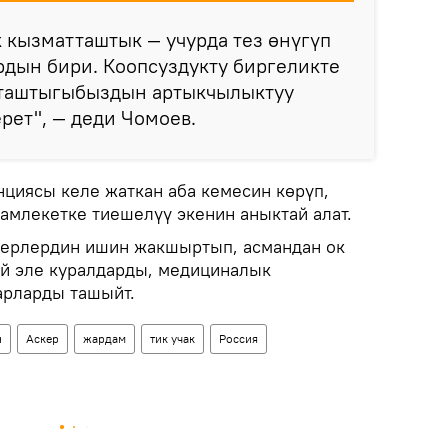
 кызматташтык — учурда тез өнүгүп
рдын бири. Коопсуздукту биргеликте
тташтыгыбыздын артыкчылыктуу
рет", — деди Чомоев.
нциясы келе жаткан аба кемесин көрүп,
амлекетке тиешелүү экенин аныктай алат.
керлердин ишин жакшыртып, асмандан ок
й эле куралдарды, медициналык
арларды ташыйт.
н
Аскер
жардам
тик учак
Россия