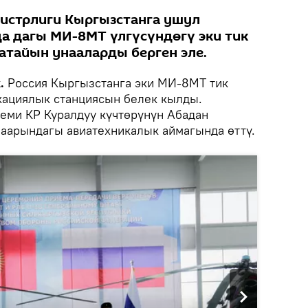
истрлиги Кыргызстанга ушул
 дагы МИ-8МТ үлгүсүндөгү эки тик
атайын унааларды берген эле.
.
Россия Кыргызстанга эки МИ-8МТ тик
кациялык станциясын белек кылды.
еми КР Куралдуу күчтөрүнүн Абадан
шаарындагы авиатехникалык аймагында өттү.