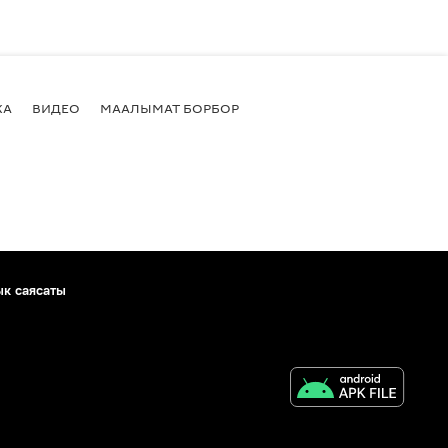
КА
ВИДЕО
МААЛЫМАТ БОРБОР
ык саясаты