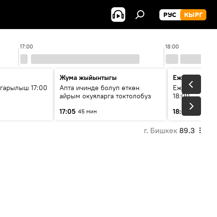
РУС
КЫРГ
17:00
18:00
Жума жыйынтыгы
Ежедневные 
гарылыш 17:00
Апта ичинде болуп өткөн
Ежедневные н
айрым окуяларга токтолобуз
18:00
17:05
18:01
45 мин
5 мин
г. Бишкек
89.3