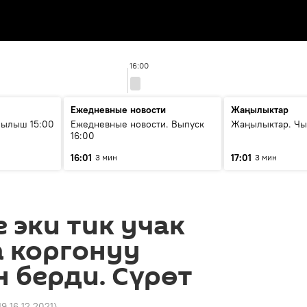
16:00
Ежедневные новости
Жаңылыктар
рылыш 15:00
Ежедневные новости. Выпуск
Жаңылыктар. Чы
16:00
16:01
17:01
3 мин
3 мин
е эки тик учак
а коргонуу
 берди. Сүрөт
19 16.12.2021
)