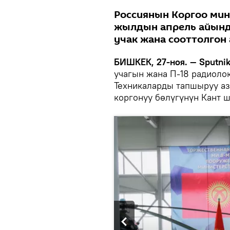
Россиянын Коргоо мин
жылдын апрель айында
учак жана сооттолгон 
БИШКЕК, 27-ноя. — Sputnik
учагын жана П-18 радиоло
Техникаларды тапшыруу аз
коргонуу бөлүгүнүн Кант 