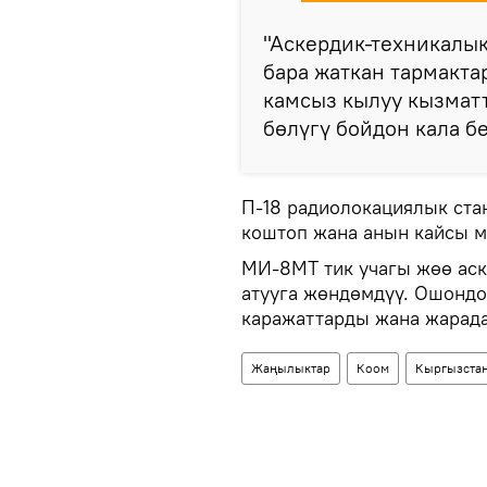
"Аскердик-техникалык
бара жаткан тармакта
камсыз кылуу кызма
бөлүгү бойдон кала бе
П-18 радиолокациялык ста
коштоп жана анын кайсы м
МИ-8МТ тик учагы жөө ас
атууга жөндөмдүү. Ошондо
каражаттарды жана жарад
Жаңылыктар
Коом
Кыргызста