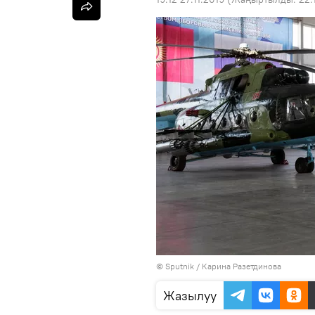
©
Sputnik
/ Карина Разетдинова
Жазылуу