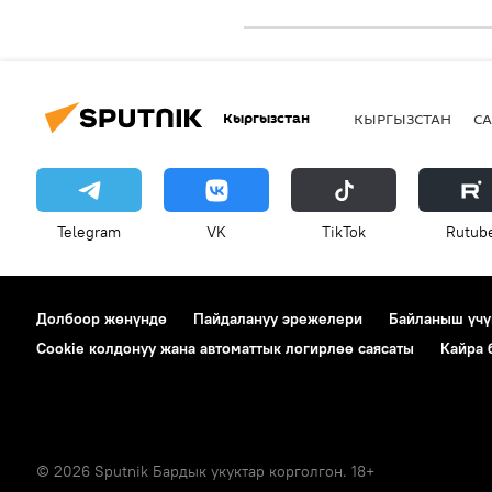
Кыргызстан
КЫРГЫЗСТАН
СА
Telegram
VK
ТikТоk
Rutub
Долбоор жөнүндө
Пайдалануу эрежелери
Байланыш үчү
Cookie колдонуу жана автоматтык логирлөө саясаты
Кайра
© 2026 Sputnik Бардык укуктар корголгон. 18+