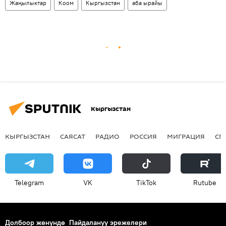
Жаңылыктар
Коом
Кыргызстан
аба ырайы
Кыргызстан
КЫРГЫЗСТАН
САЯСАТ
РАДИО
РОССИЯ
МИГРАЦИЯ
СП
Telegram
VK
ТikТоk
Rutube
Долбоор жөнүндө
Пайдалануу эрежелери