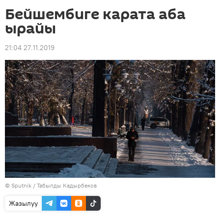
Бейшембиге карата аба
ырайы
21:04 27.11.2019
©
Sputnik / Табылды Кадырбеков
Жазылуу