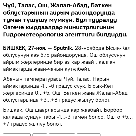
Чүй, Талас, Ош, Жалал-Абад, Баткен
облустарынын айрым райондорунда
туман түшүшү мүмкүн. Бул тууралуу
Өзгөчө кырдаалдар министрлигинин
Гидрометеорология агенттиги билдирди.
БИШКЕК, 27-ноя. — Sputnik.
28-ноябрда Ысык-Көл
облусунун кээ бир райондорунда, Ош облусунун
айрым жерлеринде бир аз кар жаайт, калган
аймактарда жаан-чачын күтүлбөйт.
Абанын температурасы Чүй, Талас, Нарын
аймактарында -1...-6 градус суук, Ысык-Көл
жергесинде 0...+5, Ош, Баткен жана Жалал-Абад
облустарында +3...+8 градус жылуу болот.
Бишкек, Ош шаарларында кар жаабайт. Борбор
калаада күндүн табы -1…-3 төмөн болсо, Ошто +5…
+7 градус жылуу болот.