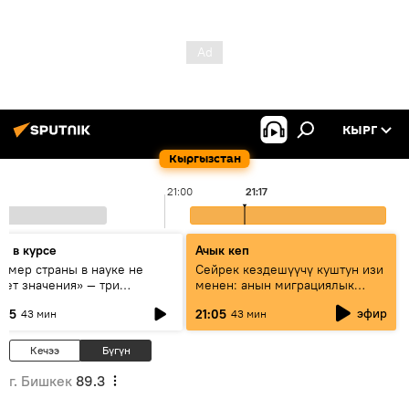
КЫРГ
Кыргызстан
21:00
21:17
дь в курсе
Ачык кеп
азмер страны в науке не
Сейрек кездешүүчү куштун изи
еет значения» — три
менен: анын миграциялык
сперта о сотрудничестве
жолу эмнеден кабар берет?
эфир
:05
21:05
43 мин
43 мин
ссии и Кыргызстана в
разовании и исследованиях
Кечээ
Бүгүн
г. Бишкек
89.3