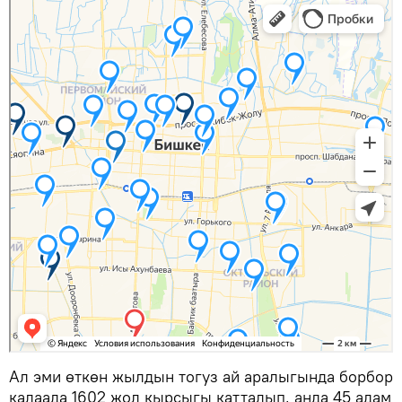
Ал эми өткөн жылдын тогуз ай аралыгында борбор
калаада 1602 жол кырсыгы катталып, анда 45 адам