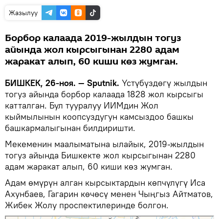
Жазылуу
Борбор калаада 2019-жылдын тогуз
айында жол кырсыгынан 2280 адам
жаракат алып, 60 киши көз жумган.
БИШКЕК, 26-ноя. — Sputnik.
Үстүбүздөгү жылдын
тогуз айында борбор калаада 1828 жол кырсыгы
катталган. Бул тууралуу ИИМдин Жол
кыймылынын коопсуздугун камсыздоо башкы
башкармалыгынан билдиришти.
Мекеменин маалыматына ылайык, 2019-жылдын
тогуз айында Бишкекте жол кырсыгынан 2280
адам жаракат алып, 60 киши көз жумган.
Адам өмүрүн алган кырсыктардын көпчүлүгү Иса
Ахунбаев, Гагарин көчөсү менен Чыңгыз Айтматов,
Жибек Жолу проспектилеринде болгон.