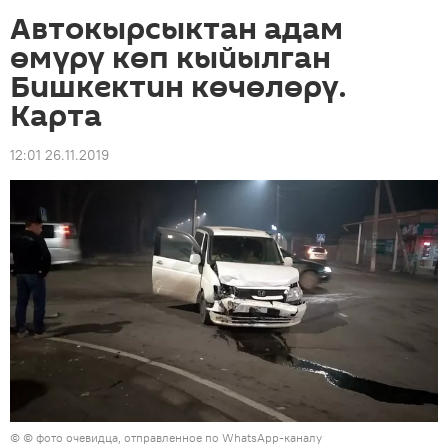
Автокырсыктан адам
өмүрү көп кыйылган
Бишкектин көчөлөрү.
Карта
12:01 26.11.2019
© © фото очевидца, отправленное по WhatsApp-каналу