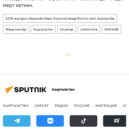
мерт кеткен.
2019-жылдын башынан бери Кыргызстанда болгон жол кырсыктар
Жаңылыктар
Кыргызстан
Окуялар
статистика
ЖКККББ
Кыргызстан
КЫРГЫЗСТАН
САЯСАТ
РАДИО
РОССИЯ
МИГРАЦИЯ
СП