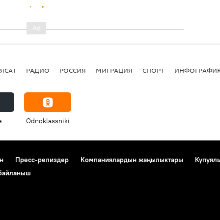
ЯСАТ
РАДИО
РОССИЯ
МИГРАЦИЯ
СПОРТ
ИНФОГРАФИ
e
Odnoklassniki
н
Пресс-релиздер
Компаниялардын жаңылыктары
Купуял
 байланыш