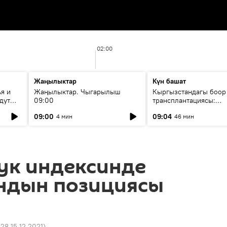
02:00
Жаңылыктар
Күн башат
я и
Жаңылыктар. Чыгарылыш
Кыргызстандагы боор
дут
09:00
трансплантациясы:
жетишкендиктер жана
09:00
09:04
4 мин
46 мин
келечеги
ук индексинде
ндын позициясы
:28 15.12.2021
)