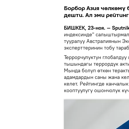
Борбор Азия чөлкөмү 
дешти. Ал эми рейтин
БИШКЕК, 23-ноя. — Sputnik
индексинде" салыштырмалу
тууралуу Австралиянын Эк
эксперттеринин тобу тара
Террорчулуктун глобалдуу 
тышындагы террордук акти
Мында болуп өткөн теракт
адамдардын саны жана ке
келет. Рейтингде канчалык
кооптуулугу ошончолук күч