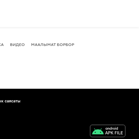
КА
ВИДЕО
МААЛЫМАТ БОРБОР
ык саясаты