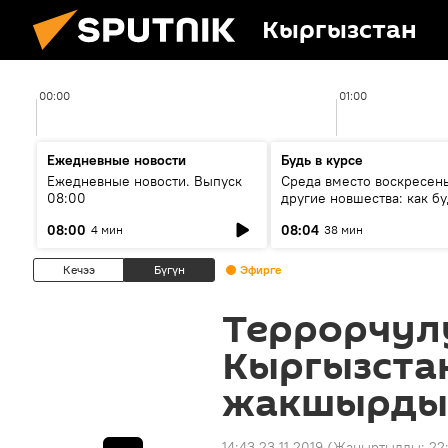
Кыргызстан
00:00
01:00
Ежедневные новости
Будь в курсе
Ежедневные новости. Выпуск
Среда вместо воскресень
08:00
другие новшества: как бу
проходить выборы в КР?
08:00
08:04
4 мин
38 мин
Кечээ
Бүгүн
Эфирге
Террорчул
Кыргызста
жакшырды
14:43 23.11.2019
(Жаңыртылды:
22