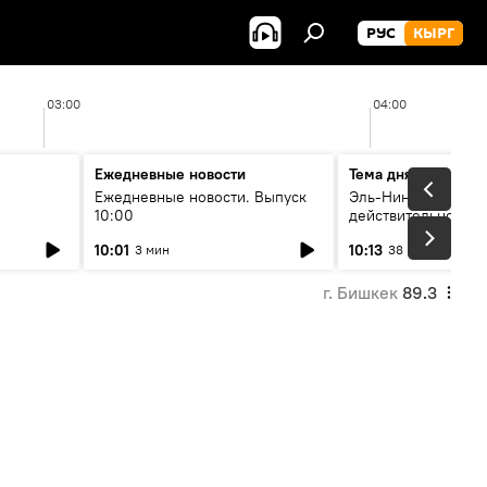
РУС
КЫРГ
03:00
04:00
Ежедневные новости
Тема дня
Ежедневные новости. Выпуск
Эль-Ниньо, жара и 
10:00
действительно вли
 өнүгүү
погоду в Кыргызст
10:01
10:13
3 мин
38 мин
г. Бишкек
89.3