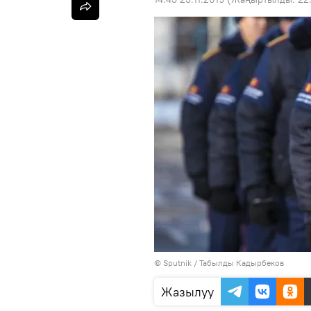
©
Sputnik / Табылды Кадырбеков
Жазылуу