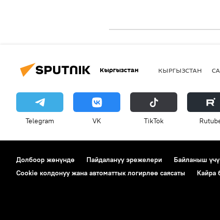
Кыргызстан
КЫРГЫЗСТАН
СА
Telegram
VK
ТikТоk
Rutub
Долбоор жөнүндө
Пайдалануу эрежелери
Байланыш үчү
Cookie колдонуу жана автоматтык логирлөө саясаты
Кайра