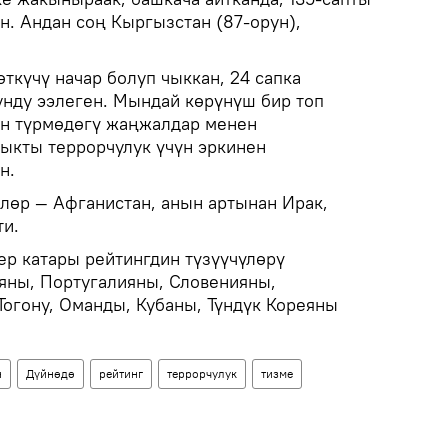
н. Андан соң Кыргызстан (87-орун),
ткүчү начар болуп чыккан, 24 сапка
унду ээлеген. Мындай көрүнүш бир топ
ен түрмөдөгү жаңжалдар менен
ыкты террорчулук үчүн эркинен
н.
өлөр — Афганистан, анын артынан Ирак,
ти.
ер катары рейтингдин түзүүчүлөрү
яны, Португалияны, Словенияны,
огону, Оманды, Кубаны, Түндүк Кореяны
н
Дүйнөдө
рейтинг
террорчулук
тизме