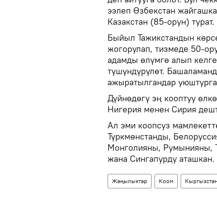
ээлеп Өзбекстан жайгашка
Казакстан (85-орун) турат.
Быйыл Тажикстандын көрсө
жогорулап, тизмеде 50-ор
адамды өлүмгө алып келг
түшүндүрүлөт. Башаламанд
ажыратылгандар уюштурга
Дүйнөдөгү эң кооптуу өлк
Нигерия менен Сирия деш
Ал эми коопсуз мамлекетт
Түркмөнстанды, Белорусси
Монголияны, Румынияны, Т
жана Сингапурду аташкан.
Жаңылыктар
Коом
Кыргызста