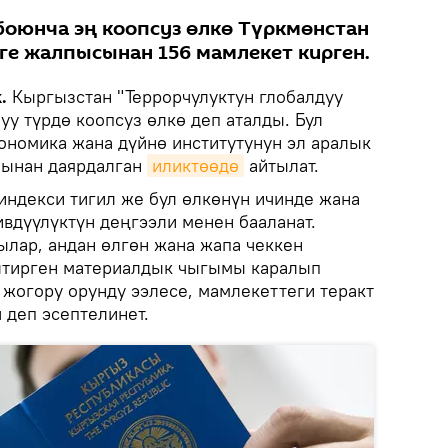
боюнча эң коопсуз өлкө Түркмөнстан
гге жалпысынан 156 мамлекет кирген.
.
Кыргызстан "Террорчулуктун глобалдуу
у түрдө коопсуз өлкө деп аталды. Бул
ономика жана дүйнө институтунун эл аралык
бынан даярдалган
иликтөөдө
айтылат.
индекси тигил же бул өлкөнүн ичинде жана
вдүүлүктүн деңгээли менен бааланат.
ылар, андан өлгөн жана жапа чеккен
лтирген материалдык чыгымы каралып
 жогору орунду ээлесе, мамлекеттеги теракт
 деп эсептелинет.