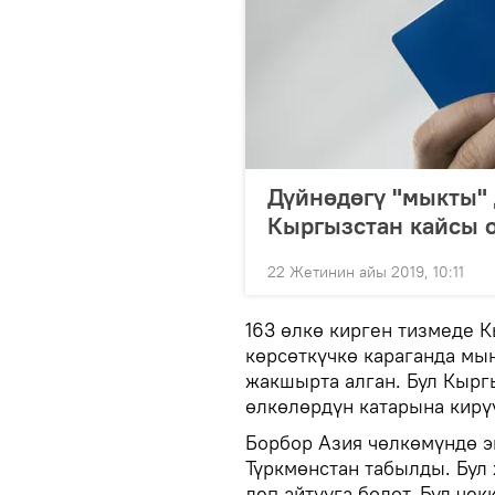
Дүйнөдөгү "мыкты" 
Кыргызстан кайсы 
22 Жетинин айы 2019, 10:11
163 өлкө кирген тизмеде 
көрсөткүчкө караганда мы
жакшырта алган. Бул Кырг
өлкөлөрдүн катарына кирү
Борбор Азия чөлкөмүндө э
Түркмөнстан табылды. Бул 
деп айтууга болот. Бул че