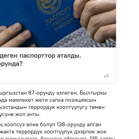
деген паспорттор аталды.
орунда?
Кыргызстан 87-орунду ээлеген. Былтыркы
нда мамлекет жети сапка позициясын
ызстандын террордук кооптуулугу төмөн
үсүнө жол ачты.
ң коопсуз өлкө болуп 138-орунду алган
жакта террордук кооптуулук дээрлик жок
кке жакыныраак, башкача айтканда, 135-сапты