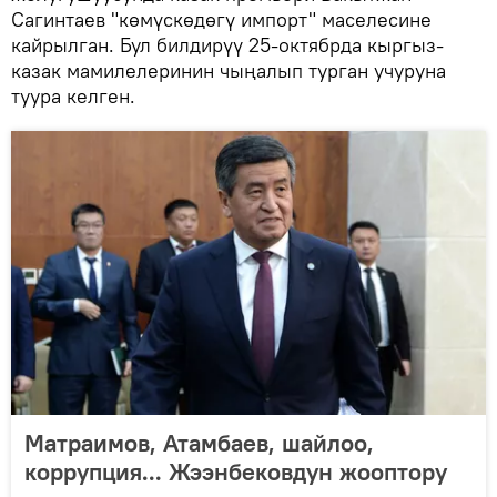
Сагинтаев "көмүскөдөгү импорт" маселесине
кайрылган. Бул билдирүү 25-октябрда кыргыз-
казак мамилелеринин чыңалып турган учуруна
туура келген.
Матраимов, Атамбаев, шайлоо,
коррупция... Жээнбековдун жооптору