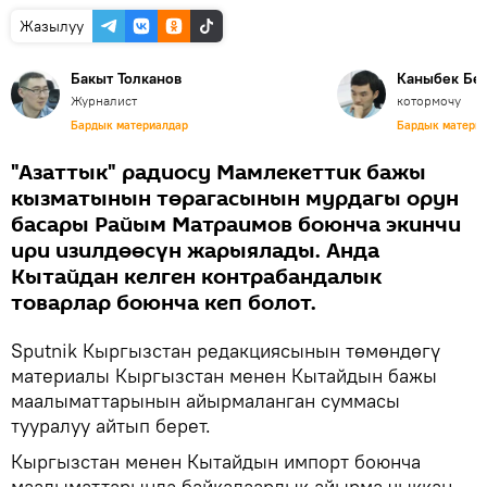
Жазылуу
Бакыт Толканов
Каныбек Бе
Журналист
котормочу
Бардык материалдар
Бардык матери
"Азаттык" радиосу Мамлекеттик бажы
кызматынын төрагасынын мурдагы орун
басары Райым Матраимов боюнча экинчи
ири изилдөөсүн жарыялады. Анда
Кытайдан келген контрабандалык
товарлар боюнча кеп болот.
Sputnik Кыргызстан редакциясынын төмөндөгү
материалы Кыргызстан менен Кытайдын бажы
маалыматтарынын айырмаланган суммасы
тууралуу айтып берет.
Кыргызстан менен Кытайдын импорт боюнча
маалыматтарында байкалаарлык айырма чыккан.