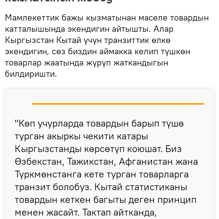
Мамлекеттик бажы кызматынан маселе товардын
катталышында экендигин айтышты. Алар
Кыргызстан Кытай үчүн транзиттик өлкө
экендигин, сөз биздин аймакка келип түшкөн
товарлар жаатында жүрүп жаткандыгын
билдиришти.
"Көп учурларда товардын барып түшө
турган акыркы чекити катары
Кыргызстанды көрсөтүп коюшат. Биз
Өзбекстан, Тажикстан, Афганистан жана
Түркмөнстанга кете турган товарларга
транзит болобуз. Кытай статистиканы
товардын кеткен багыты деген принцип
менен жасайт. Тактап айтканда,