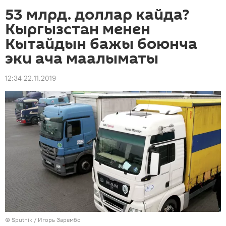
53 млрд. доллар кайда?
Кыргызстан менен
Кытайдын бажы боюнча
эки ача маалыматы
12:34 22.11.2019
©
Sputnik
/ Игорь Зарембо