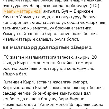
Бул тууралуу Эл аралык соода борборунун (ITC)
маалыматтарында
айтылат. Бул — Бириккен
Улуттар Уюмунун соода, аны өнүктүрүү боюнча
конференциясы жана дүйнөлүк соода уюмдарынын
техникалык кызматташуу боюнча агенттиги.
Уюмдун сайтынан ар бир өлкөнүн бажы боюнча
маалыматтарын салыштырууга болот.
53 миллиард долларлык айырма
ITC жазган маалыматтарга таянсак, акыркы 20
жылда Кыргызстан менен Кытайдын импорт
боюнча бажылык отчётторунда көлөмдүү эле
айырма бар.
Кытайдан Кыргызстанга жасалган импорт,
Кыргызстандан Кытайга жасалган экспорт боюнча
сандар негизи бири-бирине кынтыксыз дал
келбесе да окшош болушу, бири-бирине
жакындашы шарт. Анткен менен Эл аралык соода