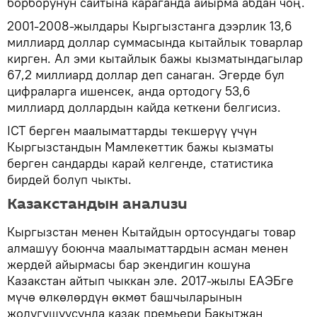
борборунун сайтына караганда айырма абдан чоң.
2001-2008-жылдары Кыргызстанга дээрлик 13,6
миллиард доллар суммасында кытайлык товарлар
кирген. Ал эми кытайлык бажы кызматындагылар
67,2 миллиард доллар деп санаган. Эгерде бул
цифраларга ишенсек, анда ортодогу 53,6
миллиард доллардын кайда кеткени белгисиз.
ICT берген маалыматтарды текшерүү үчүн
Кыргызстандын Мамлекеттик бажы кызматы
берген сандарды карай келгенде, статистика
бирдей болуп чыкты.
Казакстандын анализи
Кыргызстан менен Кытайдын ортосундагы товар
алмашуу боюнча маалыматтардын асман менен
жердей айырмасы бар экендигин кошуна
Казакстан айтып чыккан эле. 2017-жылы ЕАЭБге
мүчө өлкөлөрдүн өкмөт башчыларынын
жолугушуусунда казак премьери Бакытжан