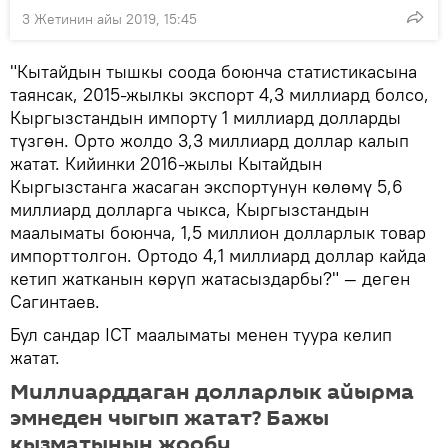
3 Жетинин айы 2019, 15:45
"Кытайдын тышкы соода боюнча статистикасына
таянсак, 2015-жылкы экспорт 4,3 миллиард болсо,
Кыргызстандын импорту 1 миллиард долларды
түзгөн. Орто жолдо 3,3 миллиард доллар калып
жатат. Кийинки 2016-жылы Кытайдын
Кыргызстанга жасаган экспортунун көлөмү 5,6
миллиард долларга чыкса, Кыргызстандын
маалыматы боюнча, 1,5 миллион долларлык товар
импорттолгон. Ортодо 4,1 миллиард доллар кайда
кетип жатканын көрүп жатасыздарбы?" — деген
Сагинтаев.
Бул сандар ICT маалыматы менен туура келип
жатат.
Миллиарддаган долларлык айырма
эмнеден чыгып жатат? Бажы
кызматынын жообу