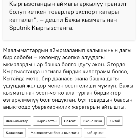
Кыргызстандын аймагы аркылуу транзит
болуп кеткен товарлар экспорт катары
катталат", — дешти Бажы кызматынан
Sputnik Кыргызстанга.
Маалыматтардын айырмаланып калышынын дагы
бир себеби — көлөмдү эсепке алуудагы
ыкмалардын ар башка болгондугу экен. Эгерде
Кыргызстанда негизги бирдик килограмм болсо,
Кытайда метр, бир даанасы жана башка дагы
ушундай жолдор менен эсептелиши мүмкүн. Бажы
кызматынан эсеп-чотко ала турган бирдиктер
өзгөрүлмөлүү болгондуктан, бул товардын баасын
аныктоодо убаракерчилик жаратарын айтышты.
Жаңылыктар
Кыргызстан
Саясат
Экономика
Кытай
Казакстан
Мамлекеттик бажы кызматы
кайырмак