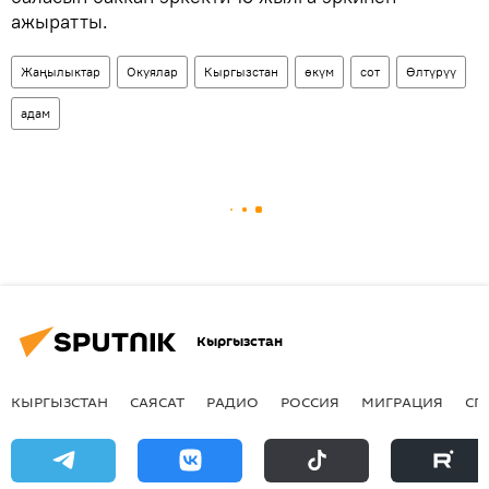
ажыратты.
Жаңылыктар
Окуялар
Кыргызстан
өкүм
сот
Өлтүрүү
адам
Кыргызстан
КЫРГЫЗСТАН
САЯСАТ
РАДИО
РОССИЯ
МИГРАЦИЯ
СП