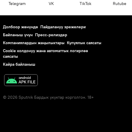
Telegram
VK
ТikТоk
Rutube
Долбоор жөнүндө
Пайдалануу эрежелери
Байланыш үчүн
Пресс-релиздер
Компаниялардын жаңылыктары
Купуялык саясаты
Cookie колдонуу жана автоматтык логирлөө
саясаты
Кайра байланыш
© 2026 Sputnik Бардык укуктар корголгон. 18+