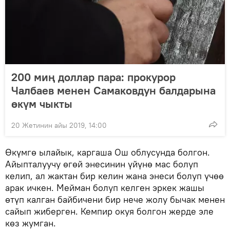
200 миң доллар пара: прокурор
Чалбаев менен Самаковдун балдарына
өкүм чыкты
20 Жетинин айы 2019, 14:00
Өкүмгө ылайык, каргаша Ош облусунда болгон.
Айыпталуучу өгөй энесинин үйүнө мас болуп
келип, ал жактан бир келин жана энеси болуп үчөө
арак ичкен. Мейман болуп келген эркек жашы
өтүп калган байбичени бир нече жолу бычак менен
сайып жиберген. Кемпир окуя болгон жерде эле
көз жумган.