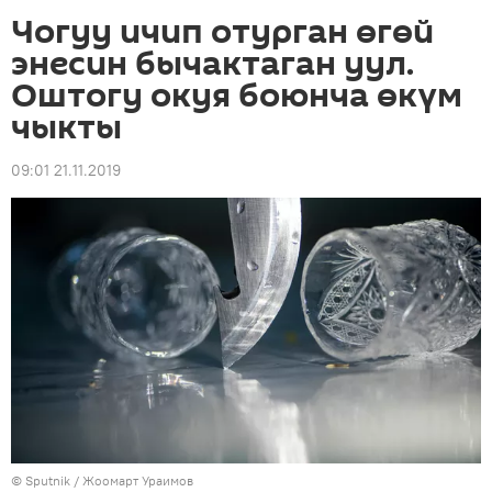
Чогуу ичип отурган өгөй
энесин бычактаган уул.
Оштогу окуя боюнча өкүм
чыкты
09:01 21.11.2019
©
Sputnik
/ Жоомарт Ураимов