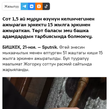
Жазылуу
Сот 1,5 ай мурун өзүнүн келинчегинен
ажыраган эркекти 15 жылга эркинен
ажыраткан. Төрт баласы эми башка
адамдардын тарбиясында болмокчу.
БИШКЕК, 21-ноя. — Sputnik.
Өгөй энесин
мыкаачылык менен өлтүргөн 51 жаштагы киши 15
жылга эркинен ажыратылды. Бул тууралуу
маалымат Жогорку соттун расмий сайтында
жарыяланды.