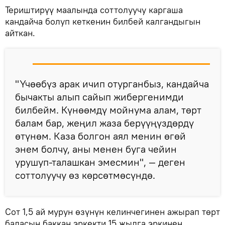
Териштирүү маалында соттолуучу каргаша
кандайча болуп кеткенин билбей калгандыгын
айткан.
"Үчөөбүз арак ичип отурганбыз, кандайча
бычакты алып сайып жибергенимди
билбейм. Күнөөмдү мойнума алам, төрт
балам бар, жеңил жаза берүүңүздөрдү
өтүнөм. Каза болгон аял менин өгөй
энем болчу, аны менен буга чейин
урушуп-талашкан эмесмин", — деген
соттолуучу өз көрсөтмөсүндө.
Сот 1,5 ай мурун өзүнүн келинчегинен ажырап төрт
баласын баккан эркекти 15 жылга эркинен