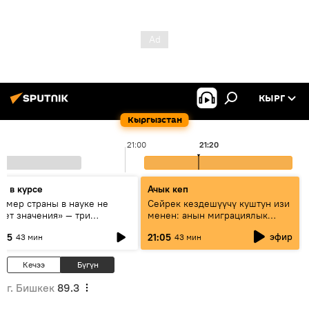
КЫРГ
Кыргызстан
21:00
21:20
дь в курсе
Ачык кеп
азмер страны в науке не
Сейрек кездешүүчү куштун изи
еет значения» — три
менен: анын миграциялык
сперта о сотрудничестве
жолу эмнеден кабар берет?
эфир
:05
21:05
43 мин
43 мин
ссии и Кыргызстана в
разовании и исследованиях
Кечээ
Бүгүн
г. Бишкек
89.3