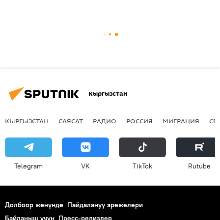
Кыргызстан
КЫРГЫЗСТАН
САЯСАТ
РАДИО
РОССИЯ
МИГРАЦИЯ
СП
Telegram
VK
ТikТоk
Rutube
Долбоор жөнүндө
Пайдалануу эрежелери
Байланыш үчүн
Пресс-релиздер