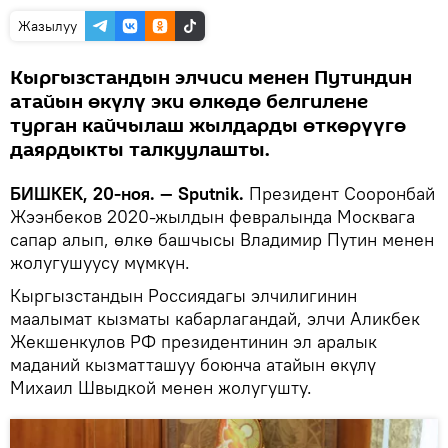
Жазылуу
Кыргызстандын элчиси менен Путиндин
атайын өкүлү эки өлкөдө белгилене
турган кайчылаш жылдарды өткөрүүгө
даярдыкты талкуулашты.
БИШКЕК, 20-ноя. — Sputnik.
Президент Сооронбай
Жээнбеков 2020-жылдын февралында Москвага
сапар алып, өлкө башчысы Владимир Путин менен
жолугушуусу мүмкүн.
Кыргызстандын Россиядагы элчилигинин
маалымат кызматы кабарлагандай, элчи Аликбек
Жекшенкулов РФ президентинин эл аралык
маданий кызматташуу боюнча атайын өкүлү
Михаил Швыдкой менен жолугушту.