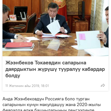
Жээнбеков Токаевдин сапарына
даярдыктын жүрүшү тууралуу кабардар
болду
11 Жетинин айы 2019, 18:01
Анда Жээнбековдун Россияга боло турган
сапарынын күнүн макулдашуу жана 2020-жылы
февралда өлкө башчыларынын деңгээлинде