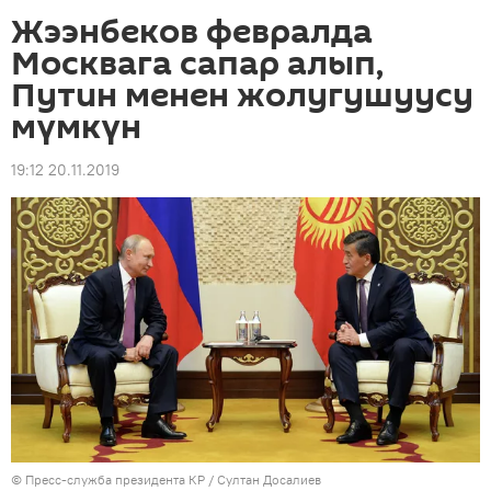
Жээнбеков февралда
Москвага сапар алып,
Путин менен жолугушуусу
мүмкүн
19:12 20.11.2019
©
Пресс-служба президента КР / Султан Досалиев