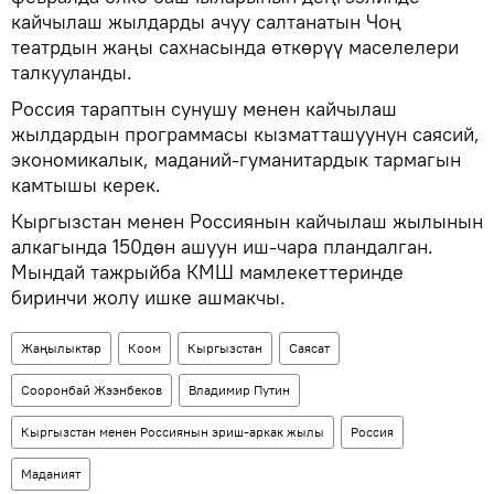
кайчылаш жылдарды ачуу салтанатын Чоң
театрдын жаңы сахнасында өткөрүү маселелери
талкууланды.
Россия тараптын сунушу менен кайчылаш
жылдардын программасы кызматташуунун саясий,
экономикалык, маданий-гуманитардык тармагын
камтышы керек.
Кыргызстан менен Россиянын кайчылаш жылынын
алкагында 150дөн ашуун иш-чара пландалган.
Мындай тажрыйба КМШ мамлекеттеринде
биринчи жолу ишке ашмакчы.
Жаңылыктар
Коом
Кыргызстан
Саясат
Сооронбай Жээнбеков
Владимир Путин
Кыргызстан менен Россиянын эриш-аркак жылы
Россия
Маданият