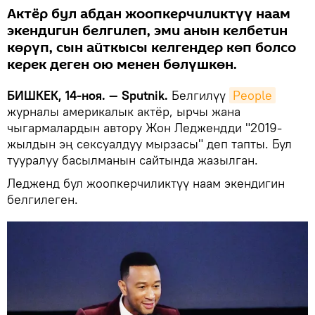
Актёр бул абдан жоопкерчиликтүү наам
экендигин белгилеп, эми анын келбетин
көрүп, сын айткысы келгендер көп болсо
керек деген ою менен бөлүшкөн.
БИШКЕК, 14-ноя. — Sputnik.
Белгилүү
People
журналы америкалык актёр, ырчы жана
чыгармалардын автору Жон Леджендди "2019-
жылдын эң сексуалдуу мырзасы" деп тапты. Бул
тууралуу басылманын сайтында жазылган.
Ледженд бул жоопкерчиликтүү наам экендигин
белгилеген.