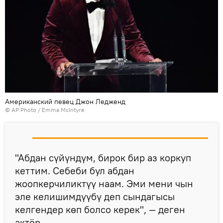
Американский певец Джон Ледженд
©
AP Photo
/ Emma McIntyre
"Абдан сүйүндүм, бирок бир аз коркуп
кеттим. Себеби бул абдан
жоопкерчиликтүү наам. Эми мени чын
эле келишимдүүбү деп сындагысы
келгендер көп болсо керек", — деген
актёр.