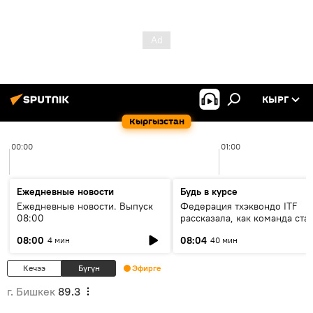
КЫРГ
Кыргызстан
00:00
01:00
Ежедневные новости
Будь в курсе
Ежедневные новости. Выпуск
Федерация тхэквондо ITF
08:00
рассказала, как команда ста
жертвой мошенников
08:00
08:04
4 мин
40 мин
Кечээ
Бүгүн
Эфирге
г. Бишкек
89.3