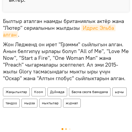
Былтыр аталган наамды британиялык актёр жана
"Лютер" сериалынын жылдызы
Идрис Эльба 
алган
.
Жон Ледженд он ирет "Грэмми" сыйлыгын алган.
Анын белгилүү ырлары болуп "All of Me", "Love Me
Now", "Start a Fire", "One Woman Man" жана
"Preach" чыгармалары эсептелет. Ал эми 2015-
жылы Glory тасмасындагы мыкты ыры үчүн
"Оскар" жана "Алтын глобус" сыйлыктарын алган.
Жаңылыктар
Коом
Дүйнөдө
Басма сөзгө баяндама
ырчы
тандоо
мырза
мыктылар
журнал