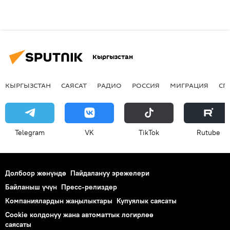
Кыргызстан
КЫРГЫЗСТАН
САЯСАТ
РАДИО
РОССИЯ
МИГРАЦИЯ
СП
Telegram
VK
ТikТоk
Rutube
Долбоор жөнүндө
Пайдалануу эрежелери
Байланыш үчүн
Пресс-релиздер
Компаниялардын жаңылыктары
Купуялык саясаты
Cookie колдонуу жана автоматтык логирлөө
саясаты