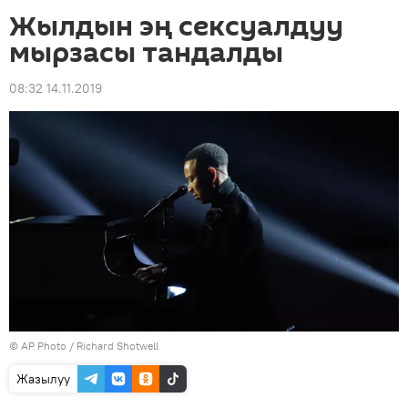
Жылдын эң сексуалдуу
мырзасы тандалды
08:32 14.11.2019
©
AP Photo
/ Richard Shotwell
Жазылуу