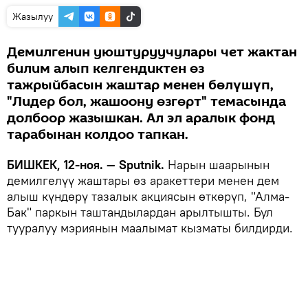
Жазылуу
Демилгенин уюштуруучулары чет жактан
билим алып келгендиктен өз
тажрыйбасын жаштар менен бөлүшүп,
"Лидер бол, жашоону өзгөрт" темасында
долбоор жазышкан. Ал эл аралык фонд
тарабынан колдоо тапкан.
БИШКЕК, 12-ноя. — Sputnik.
Нарын шаарынын
демилгелүү жаштары өз аракеттери менен дем
алыш күндөрү тазалык акциясын өткөрүп, "Алма-
Бак" паркын таштандылардан арылтышты. Бул
тууралуу мэриянын маалымат кызматы билдирди.