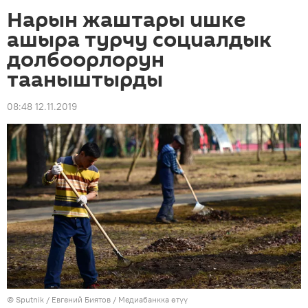
Нарын жаштары ишке
ашыра турчу социалдык
долбоорлорун
тааныштырды
08:48 12.11.2019
©
Sputnik
/ Евгений Биятов
/
Медиабанкка өтүү