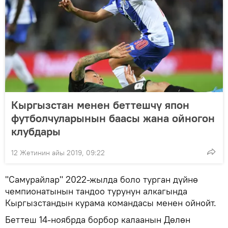
Кыргызстан менен беттешчү япон
футболчуларынын баасы жана ойногон
клубдары
12 Жетинин айы 2019, 09:22
"Самурайлар" 2022-жылда боло турган дүйнө
чемпионатынын тандоо турунун алкагында
Кыргызстандын курама командасы менен ойнойт.
Беттеш 14-ноябрда борбор калаанын Дөлөн