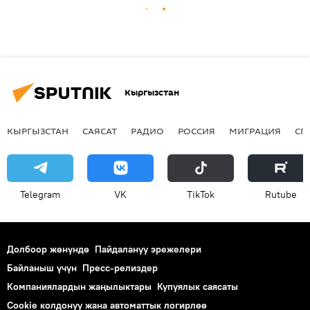
Кыргызстан
КЫРГЫЗСТАН
САЯСАТ
РАДИО
РОССИЯ
МИГРАЦИЯ
СП
Telegram
VK
ТikТоk
Rutube
Долбоор жөнүндө
Пайдалануу эрежелери
Байланыш үчүн
Пресс-релиздер
Компаниялардын жаңылыктары
Купуялык саясаты
Cookie колдонуу жана автоматтык логирлөө