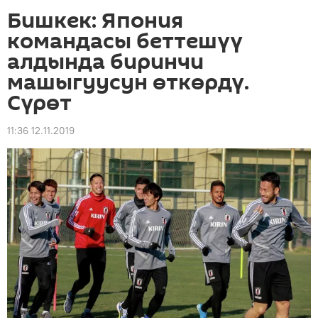
Бишкек: Япония
командасы беттешүү
алдында биринчи
машыгуусун өткөрдү.
Сүрөт
11:36 12.11.2019