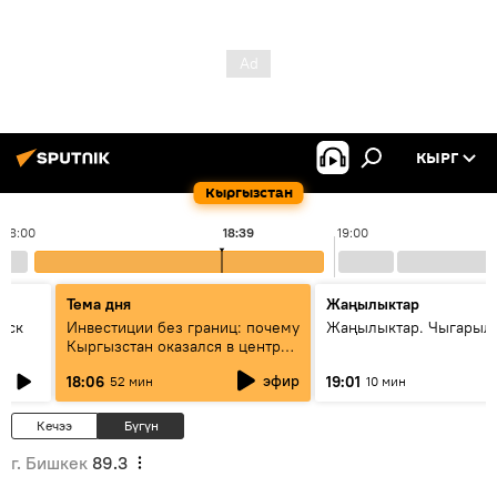
КЫРГ
Кыргызстан
18:00
18:39
19:00
Тема дня
Жаңылыктар
уск
Инвестиции без границ: почему
Жаңылыктар. Чыгарыл
Кыргызстан оказался в центре
внимания бизнеса
эфир
18:06
19:01
52 мин
10 мин
Кечээ
Бүгүн
г. Бишкек
89.3