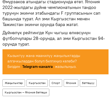
Өмүрзаков атындагы стадионунда өтөт. Япония
2022-жылдагы дүйнө чемпионатынын тандоо
турунун экинчи этабындагы F группасынын сап
башында турат. Ал эми Кыргызстан менен
Тажикстан экинчи орунда бара жатат.
Дүйнөлүк рейтингде Күн чыгыш өлкөсүнүн
футболчулары 28-орунда, ал эми Кыргызстан 94-
орунда турат.
Кызыктуу жана маанилүү жаңылыктарды
алгачкылардан болуп билгиңиз келеби?
Биздин
Telegram-каналга
жазылыңыз.
Жаңылыктар
Кыргызстан
Спорт
Япония
беттешүү
Кыргызстан — Япония беттеши