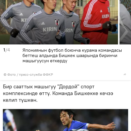
1
/4
Япониянын футбол боюнча курама командасы
беттеш алдында Бишкек шаарында биринчи
машыгуусун өткөрдү
© Фото / пресс-служба ФФКР
Бир сааттык машыгуу "Дордой" спорт
комплексинде өттү. Команда Бишкекке кечээ
келип түшкөн.