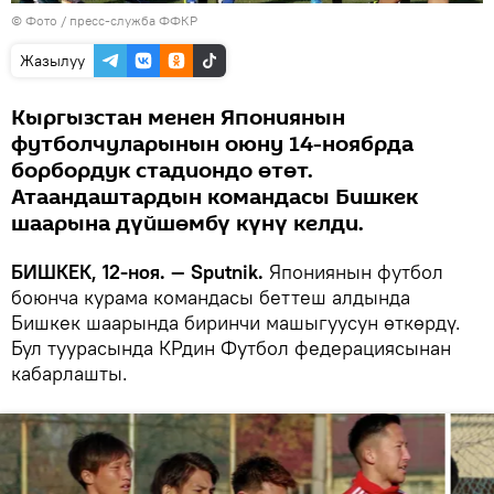
© Фото / пресс-служба ФФКР
Жазылуу
Кыргызстан менен Япониянын
футболчуларынын оюну 14-ноябрда
борбордук стадиондо өтөт.
Атаандаштардын командасы Бишкек
шаарына дүйшөмбү күнү келди.
БИШКЕК, 12-ноя. — Sputnik.
Япониянын футбол
боюнча курама командасы беттеш алдында
Бишкек шаарында биринчи машыгуусун өткөрдү.
Бул туурасында КРдин Футбол федерациясынан
кабарлашты.