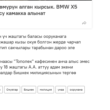
 өмүрүн алган кырсык. BMW X5
су камакка алынат
 үч жаштагы баласы ооруканага
 жашар кызы окуя болгон жерде чарчап
ртип сакчылары тарабынан дароо эле
унаасы "Тополек" кафесинен анча алыс эмес
 18 жаштагы А.А. аттуу адам экени
риалдар Бишкек милициясынын тергөө
н
Окуялар
Бишкек
милиция
унаа
оорукана