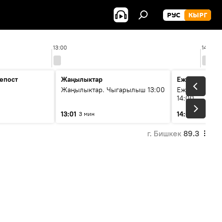
РУС
КЫРГ
13:00
14:00
епост
Жаңылыктар
Ежедневные 
Жаңылыктар. Чыгарылыш 13:00
Ежедневные н
14:00
13:01
14:01
3 мин
3 мин
г. Бишкек
89.3