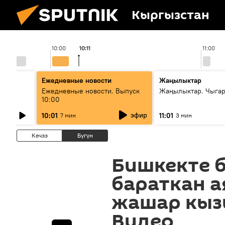
Кыргызстан
10:00
10:11
11:00
Ежедневные новости
Жаңылыктар
Ежедневные новости. Выпуск
Жаңылыктар. Чыгар
10:00
өнүгүү
эфир
10:01
11:01
7 мин
3 мин
Кечээ
Бүгүн
Бишкекте 
бараткан а
жашар кыз
Видео