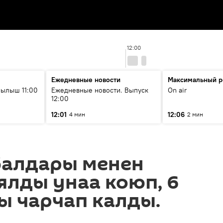
12:00
Ежедневные новости
Максимальный р
ылыш 11:00
Ежедневные новости. Выпуск
On air
12:00
12:01
12:06
4 мин
2 мин
балдары менен
ялды унаа коюп, 6
ы чарчап калды.