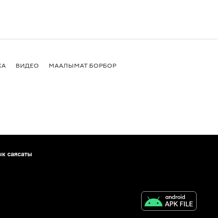
КА
ВИДЕО
МААЛЫМАТ БОРБОР
ык саясаты