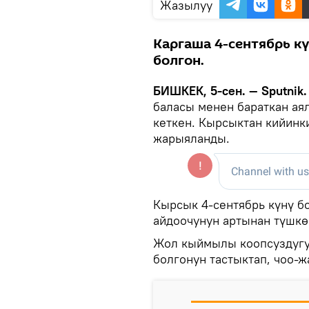
Жазылуу
Каргаша 4-сентябрь к
болгон.
БИШКЕК, 5-сен. — Sputnik.
баласы менен бараткан ая
кеткен. Кырсыктан кийинки
жарыяланды.
Кырсык 4-сентябрь күнү б
айдоочунун артынан түшкөн
Жол кыймылы коопсуздуг
болгонун тастыктап, чоо-