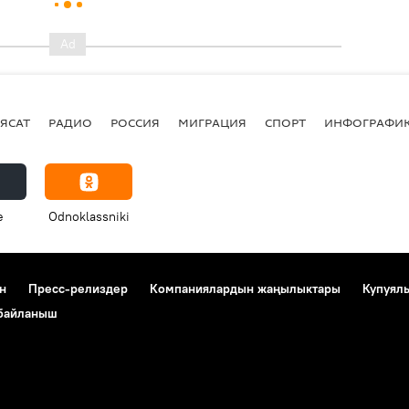
ЯСАТ
РАДИО
РОССИЯ
МИГРАЦИЯ
СПОРТ
ИНФОГРАФИ
e
Odnoklassniki
н
Пресс-релиздер
Компаниялардын жаңылыктары
Купуял
 байланыш