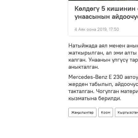
Көлдөгү 5 кишинин
унаасынын айдоочу
4 Аяк оона 2019, 17:50
Натыйжада аял менен анын
жаткырылган, ал эми алты
калган. Унаанын үлгүсү та
аныкталган.
Mercedes-Benz E 230 авто
жерден табылып, айдоочусу
такталган. Чогулган мате
кызматына берилди.
Жаңылыктар
Коом
Кыргызста