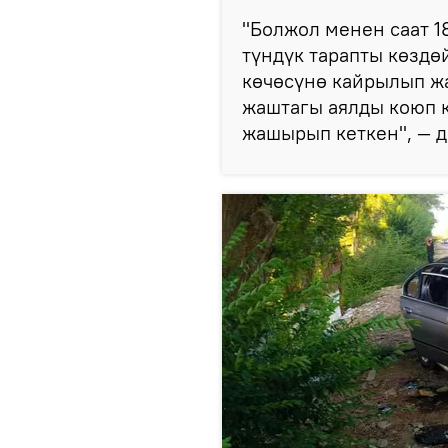
"Болжол менен саат 1
түндүк тарапты көздө
көчөсүнө кайрылып жа
жаштагы аялды коюп к
жашырып кеткен", — 