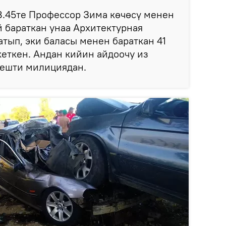
8.45те Профессор Зима көчөсү менен
й бараткан унаа Архитектурная
тып, эки баласы менен бараткан 41
еткен. Андан кийин айдоочу из
дешти милициядан.