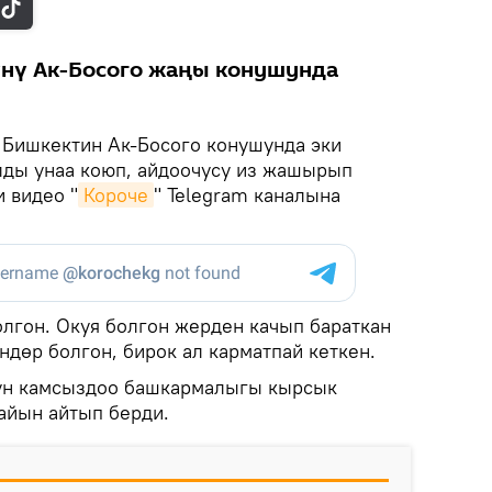
үнү Ак-Босого жаңы конушунда
Бишкектин Ак-Босого конушунда эки
лды унаа коюп, айдоочусу из жашырып
 видео "
Короче
" Telegram каналына
олгон. Окуя болгон жерден качып бараткан
дөр болгон, бирок ал карматпай кеткен.
ун камсыздоо башкармалыгы кырсык
жайын айтып берди.