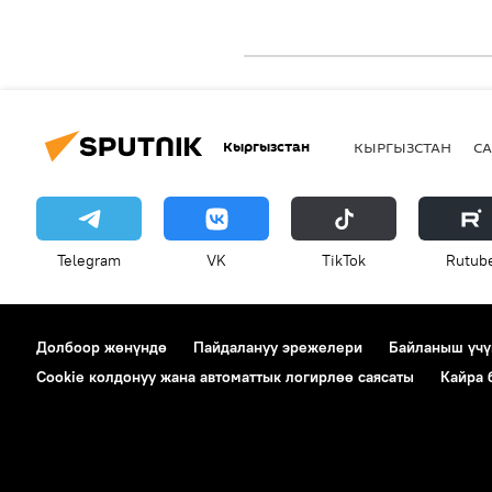
Кыргызстан
КЫРГЫЗСТАН
СА
Telegram
VK
ТikТоk
Rutub
Долбоор жөнүндө
Пайдалануу эрежелери
Байланыш үчү
Cookie колдонуу жана автоматтык логирлөө саясаты
Кайра