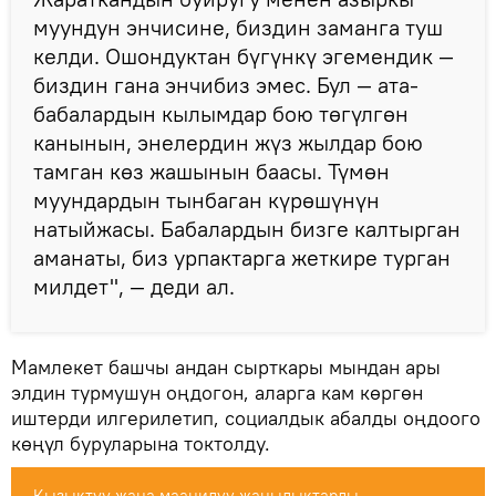
муундун энчисине, биздин заманга туш
келди. Ошондуктан бүгүнкү эгемендик —
биздин гана энчибиз эмес. Бул — ата-
бабалардын кылымдар бою төгүлгөн
канынын, энелердин жүз жылдар бою
тамган көз жашынын баасы. Түмөн
муундардын тынбаган күрөшүнүн
натыйжасы. Бабалардын бизге калтырган
аманаты, биз урпактарга жеткире турган
милдет", — деди ал.
Мамлекет башчы андан сырткары мындан ары
элдин турмушун оңдогон, аларга кам көргөн
иштерди илгерилетип, социалдык абалды оңдоого
көңүл буруларына токтолду.
Кызыктуу жана маанилүү жаңылыктарды