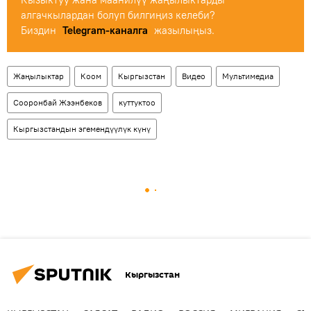
алгачкылардан болуп билгиңиз келеби?
Биздин
Telegram-каналга
жазылыңыз.
Жаңылыктар
Коом
Кыргызстан
Видео
Мультимедиа
Сооронбай Жээнбеков
куттуктоо
Кыргызстандын эгемендүүлүк күнү
Кыргызстан