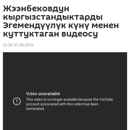
Жээнбековдун
кыргызстандыктарды
Эгемендүүлүк күнү менен
куттуктаган видеосу
13:39 31.08.2019