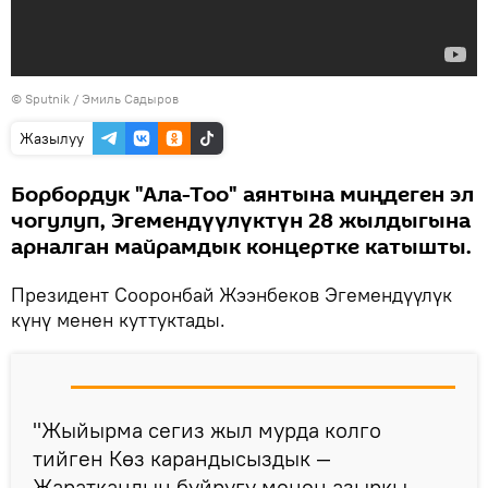
©
Sputnik / Эмиль Садыров
Жазылуу
Борбордук "Ала-Тоо" аянтына миңдеген эл
чогулуп, Эгемендүүлүктүн 28 жылдыгына
арналган майрамдык концертке катышты.
Президент Сооронбай Жээнбеков Эгемендүүлүк
күнү менен куттуктады.
"Жыйырма сегиз жыл мурда колго
тийген Көз карандысыздык —
Жараткандын буйругу менен азыркы