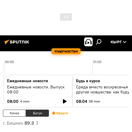
КЫРГ
Кыргызстан
00:00
01:00
Ежедневные новости
Будь в курсе
Ежедневные новости. Выпуск
Среда вместо воскресенья и
08:00
другие новшества: как будут
проходить выборы в КР?
08:00
08:04
4 мин
38 мин
Кечээ
Бүгүн
Эфирге
г. Бишкек
89.3