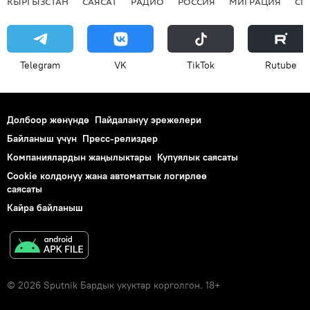
КЫРГЫЗСТАН
САЯСАТ
РАДИО
РОССИЯ
МИГРАЦИЯ
СП
Telegram
VK
ТikТоk
Rutube
Долбоор жөнүндө
Пайдалануу эрежелери
Байланыш үчүн
Пресс-релиздер
Компаниялардын жаңылыктары
Купуялык саясаты
Cookie колдонуу жана автоматтык логирлөө
саясаты
Кайра байланыш
© 2026 Sputnik Бардык укуктар корголгон. 18+