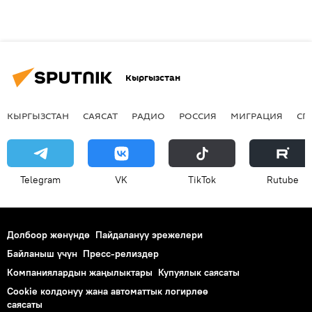
Кыргызстан
КЫРГЫЗСТАН
САЯСАТ
РАДИО
РОССИЯ
МИГРАЦИЯ
СП
Telegram
VK
ТikТоk
Rutube
Долбоор жөнүндө
Пайдалануу эрежелери
Байланыш үчүн
Пресс-релиздер
Компаниялардын жаңылыктары
Купуялык саясаты
Cookie колдонуу жана автоматтык логирлөө
саясаты