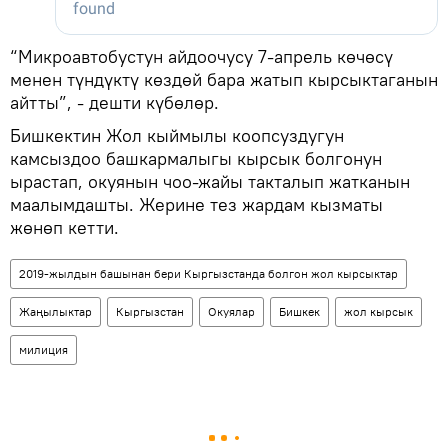
“Микроавтобустун айдоочусу 7-апрель көчөсү
менен түндүктү көздөй бара жатып кырсыктаганын
айтты”, - дешти күбөлөр.
Бишкектин Жол кыймылы коопсуздугун
камсыздоо башкармалыгы кырсык болгонун
ырастап, окуянын чоо-жайы такталып жатканын
маалымдашты. Жерине тез жардам кызматы
жөнөп кетти.
2019-жылдын башынан бери Кыргызстанда болгон жол кырсыктар
Жаңылыктар
Кыргызстан
Окуялар
Бишкек
жол кырсык
милиция