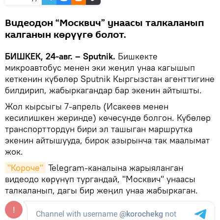
Видеодон “Москвич” унаасы талкаланып
калганын көрүүгө болот.
БИШКЕК, 24-авг. – Sputnik.
Бишкекте
микроавтобус менен эки жеңил унаа кагышып
кеткенин күбөлөр Sputnik Кыргызстан агенттигине
билдирип, жабыркагандар бар экенин айтышты.
Жол кырсыгы 7-апрель (Исакеев менен
кесилишкен жеринде) көчөсүндө болгон. Күбөлөр
транспорттордун бири эл ташыган маршрутка
экенин айтышууда, бирок азырынча так маалымат
жок.
"Короче"
Telegram-каналына жарыяланган
видеодо көрүнүп тургандай, "Москвич" унаасы
талкаланып, дагы бир жеңил унаа жабыркаган.