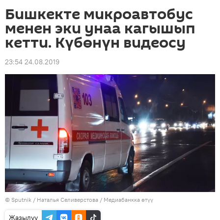
Бишкекте микроавтобус
менен эки унаа кагышып
кетти. Күбөнүн видеосу
23:54 24.08.2019
©
Sputnik
/ Наталья Селиверстова
/
Медиабанкка өтүү
Жазылуу