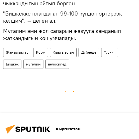
чыккандыгын айтып берген.
"Бишкекке пландаган 99-100 күндөн эртерээк
келдим", — деген ал.
Мугалим эми жол сапарын жазууга камданып
жаткандыгын кошумчалады.
Жаңылыктар
Коом
Кыргызстан
Дүйнөдө
Түркия
Бишкек
мугалим
велосипед
Кыргызстан