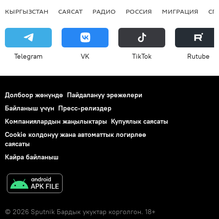
КЫРГЫЗСТАН
САЯСАТ
РАДИО
РОССИЯ
МИГРАЦИЯ
СП
Telegram
VK
ТikТоk
Rutube
Долбоор жөнүндө
Пайдалануу эрежелери
Байланыш үчүн
Пресс-релиздер
Компаниялардын жаңылыктары
Купуялык саясаты
Cookie колдонуу жана автоматтык логирлөө
саясаты
Кайра байланыш
© 2026 Sputnik Бардык укуктар корголгон. 18+