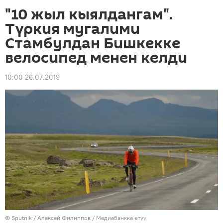
"10 жыл кыялдангам".
Түркия мугалими
Стамбулдан Бишкекке
велосипед менен келди
10:00 26.07.2019
©
Sputnik
/ Алексей Филиппов
/
Медиабанкка өтүү