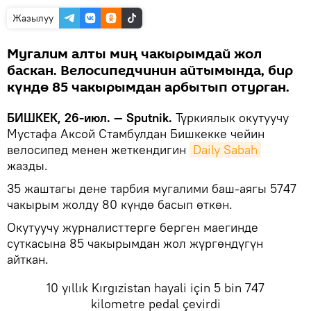
Жазылуу
Мугалим алты миң чакырымдай жол
баскан. Велосипедчинин айтымында, бир
күндө 85 чакырымдан арбытып отурган.
БИШКЕК, 26-июл. — Sputnik.
Түркиялык окутуучу
Мустафа Аксой Стамбулдан Бишкекке чейин
велосипед менен жеткендигин
Daily Sabah
жазды.
35 жаштагы дене тарбия мугалими баш-аягы 5747
чакырым жолду 80 күндө басып өткөн.
Окутуучу журналисттерге берген маегинде
суткасына 85 чакырымдан жол жүргөндүгүн
айткан.
10 yıllık Kırgızistan hayali için 5 bin 747
kilometre pedal çevirdi