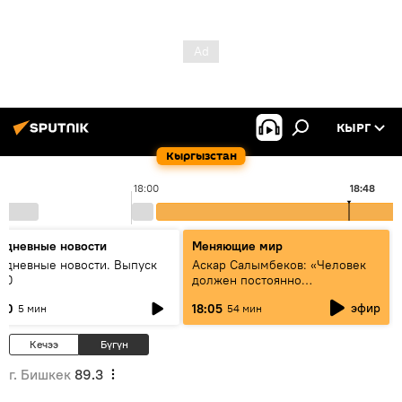
КЫРГ
Кыргызстан
18:00
18:48
едневные новости
Меняющие мир
едневные новости. Выпуск
Аскар Салымбеков: «Человек
:00
должен постоянно
совершенствоваться»
эфир
:00
18:05
5 мин
54 мин
Кечээ
Бүгүн
г. Бишкек
89.3