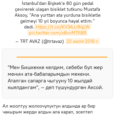
İstanbul'dan Bişkek'e 80 gün pedal
çevirerek ulaşan bisiklet tutkunu Mustafa
Aksoy, "Ana yurttan ata yurduna bisikletle
gelmeyi 10 yıl boyunca hayal ettim."
dedi.
https://t.co/KV34JJ8qLW
pic.twitter.com/x8cnMTflBR
— TRT AVAZ (@trtavaz)
22 июля 2019 г.
​"Мен Бишкекке келдим, себеби бул жер
менин ата-бабаларымдын мекени.
Аталган сапарга чыгууну 10 жылдай
кыялдангам", — деп түшүндүргөн Аксой.
Ал жооптуу жолоочулуктун алдында ар бир
чакырым жерди алдын ала карап, эсептеп