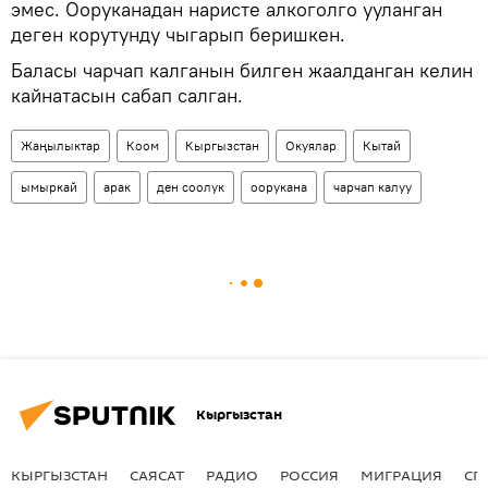
эмес. Ооруканадан наристе алкоголго ууланган
деген корутунду чыгарып беришкен.
Баласы чарчап калганын билген жаалданган келин
кайнатасын сабап салган.
Жаңылыктар
Коом
Кыргызстан
Окуялар
Кытай
ымыркай
арак
ден соолук
оорукана
чарчап калуу
Кыргызстан
КЫРГЫЗСТАН
САЯСАТ
РАДИО
РОССИЯ
МИГРАЦИЯ
СП