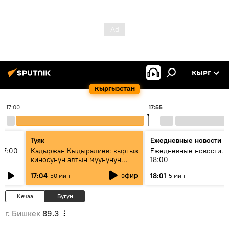
КЫРГ
Кыргызстан
17:00
17:55
Туяк
Ежедневные новости
17:00
Кадыржан Кыдыралиев: кыргыз
Ежедневные новости. 
киносунун алтын муунунун
18:00
өкүлү
эфир
17:04
18:01
50 мин
5 мин
Кечээ
Бүгүн
г. Бишкек
89.3