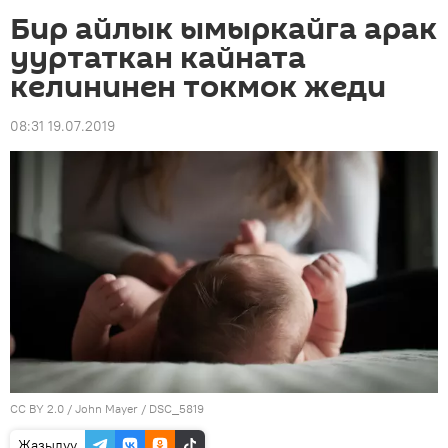
Бир айлык ымыркайга арак
ууртаткан кайната
келининен токмок жеди
08:31 19.07.2019
CC BY 2.0
/
John Mayer
/
DSC_5819
Жазылуу