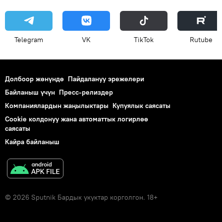
Telegram
VK
ТikТоk
Rutube
Долбоор жөнүндө
Пайдалануу эрежелери
Байланыш үчүн
Пресс-релиздер
Компаниялардын жаңылыктары
Купуялык саясаты
Cookie колдонуу жана автоматтык логирлөө
саясаты
Кайра байланыш
© 2026 Sputnik Бардык укуктар корголгон. 18+