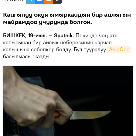
Кайгылуу окуя ымыркайдын бир айлыгын
майрамдоо учурунда болгон.
БИШКЕК, 19-июл. — Sputnik.
Пекинде чоң ата
капысынан бир айлык небересинин чарчап
калышына себепкер болду. Бул тууралуу
AsiaOne
басылмасы жазды.