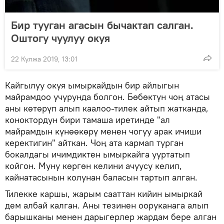
Бир тууган агасын бычактап салган.
Оштогу чуулуу окуя
22 Кулжа 2019, 13:01
Кайгылуу окуя ымыркайдын бир айлыгын
майрамдоо учурунда болгон. Бөбөктүн чоң атасы
аны көтөрүп алып каалоо-тилек айтып жатканда,
коноктордун бири тамаша иретинде "ал
майрамдын күнөөкөрү менен чогуу арак ичиши
керектигин" айткан. Чоң ата кармап турган
бокалдагы ичимдиктен ымыркайга ууртатып
койгон. Муну көргөн келини ачуусу келип,
кайнатасынын колунан баласын тартып алган.
Тилекке каршы, жарым сааттан кийин ымыркай
дем албай калган. Аны тезинен ооруканага алып
барышканы менен дарыгерлер жардам бере алган