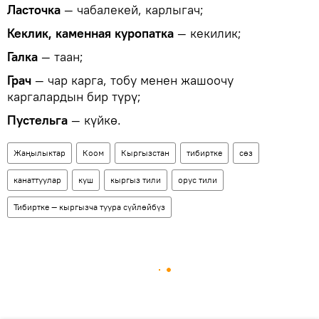
Ласточка
— чабалекей, карлыгач;
Кеклик, каменная куропатка
— кекилик;
Галка
— таан;
Грач
— чар карга, тобу менен жашоочу
каргалардын бир түрү;
Пустельга
— күйкө.
Жаңылыктар
Коом
Кыргызстан
тибиртке
сөз
канаттуулар
куш
кыргыз тили
орус тили
Тибиртке — кыргызча туура сүйлөйбүз