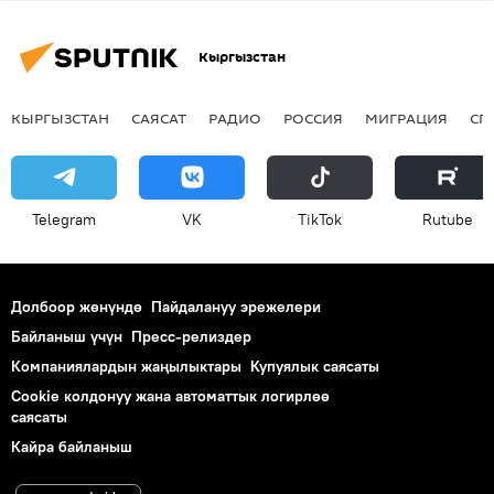
Кыргызстан
КЫРГЫЗСТАН
САЯСАТ
РАДИО
РОССИЯ
МИГРАЦИЯ
СП
Telegram
VK
ТikТоk
Rutube
Долбоор жөнүндө
Пайдалануу эрежелери
Байланыш үчүн
Пресс-релиздер
Компаниялардын жаңылыктары
Купуялык саясаты
Cookie колдонуу жана автоматтык логирлөө
саясаты
Кайра байланыш