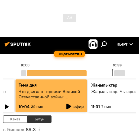
КЫРГ
Кыргызстан
10:00
10:59
Тема дня
Жаңылыктар
уск
Что двигало героями Великой
Жаңылыктар. Чыгарылы
Отечественной войны:
вспоминая Чолпонбая
эфир
10:04
11:01
39 мин
7 мин
Тулебердиева
Кечээ
Бүгүн
г. Бишкек
89.3