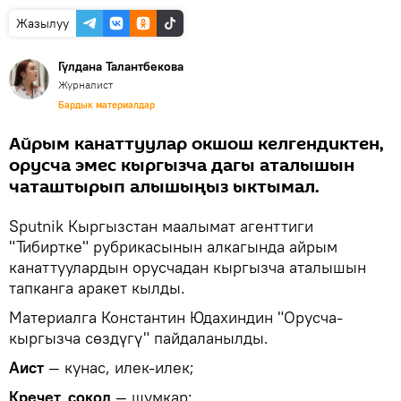
Жазылуу
Гүлдана Талантбекова
Журналист
Бардык материалдар
Айрым канаттуулар окшош келгендиктен,
орусча эмес кыргызча дагы аталышын
чаташтырып алышыңыз ыктымал.
Sputnik Кыргызстан маалымат агенттиги
"Тибиртке" рубрикасынын алкагында айрым
канаттуулардын орусчадан кыргызча аталышын
тапканга аракет кылды.
Материалга Константин Юдахиндин "Орусча-
кыргызча сөздүгү" пайдаланылды.
Аист
— кунас, илек-илек;
Кречет, сокол
— шумкар;