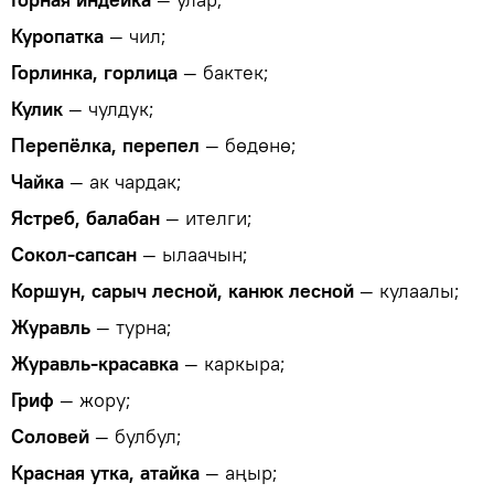
Куропатка
— чил;
Горлинка, горлица
— бактек;
Кулик
— чулдук;
Перепёлка, перепел
— бөдөнө;
Чайка
— ак чардак;
Ястреб, балабан
— ителги;
Сокол-сапсан
— ылаачын;
Коршун, сарыч лесной, канюк лесной
— кулаалы;
Журавль
— турна;
Журавль-красавка
— каркыра;
Гриф
— жору;
Соловей
— булбул;
Красная утка, атайка
— аңыр;