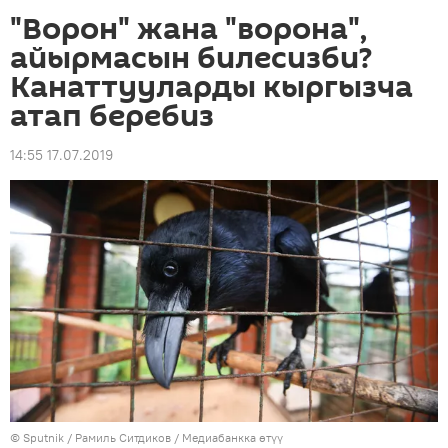
"Ворон" жана "ворона",
айырмасын билесизби?
Канаттууларды кыргызча
атап беребиз
14:55 17.07.2019
©
Sputnik
/ Рамиль Ситдиков
/
Медиабанкка өтүү