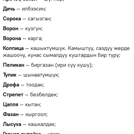
Дичь
— илбээсин;
Сорока
— сагызган;
Ворон
— кузгун;
Ворона
— карга;
Колпица
— кашыктумшук. Камыштуу, саздуу жерде
жашоочу, кунас сымалдуу куштардын бир түрү;
Пеликан
— биргазан (ири суу кушу);
Тупик
— шынаатумшук;
Дрофа
— тоодак;
Стрепет
— безбелдек;
Цапля
— кытан;
Фазан
— кыргоол;
Лысуха
— кашкалдак;
Горная индейка
— улар;