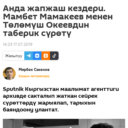
Анда жапжаш кездери.
Мамбет Мамакеев менен
Төлөмүш Океевдин
таберик сүрөтү
14:23 17.07.2019
Жазылуу
Мирбек Сакенов
Бардык материалдар
Sputnik Кыргызстан маалымат агенттиги
архивде сакталып жаткан сейрек
сүрөттөрдү жарыялап, тарыхын
баяндоону улантат.