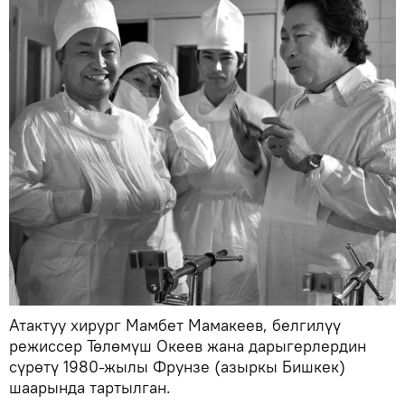
Атактуу хирург Мамбет Мамакеев, белгилүү
режиссер Төлөмүш Океев жана дарыгерлердин
сүрөтү 1980-жылы Фрунзе (азыркы Бишкек)
шаарында тартылган.