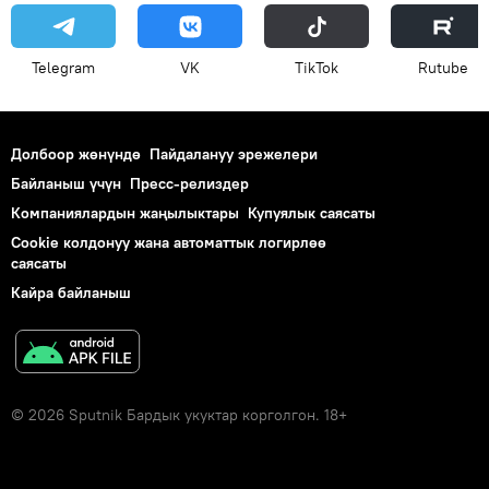
Telegram
VK
ТikТоk
Rutube
Долбоор жөнүндө
Пайдалануу эрежелери
Байланыш үчүн
Пресс-релиздер
Компаниялардын жаңылыктары
Купуялык саясаты
Cookie колдонуу жана автоматтык логирлөө
саясаты
Кайра байланыш
© 2026 Sputnik Бардык укуктар корголгон. 18+