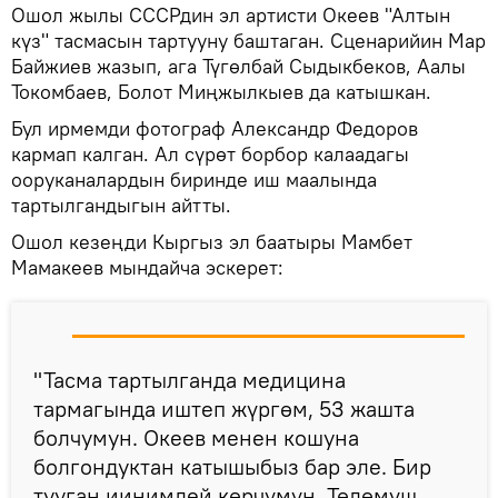
Ошол жылы СССРдин эл артисти Океев "Алтын
күз" тасмасын тартууну баштаган. Сценарийин Мар
Байжиев жазып, ага Түгөлбай Сыдыкбеков, Аалы
Токомбаев, Болот Миңжылкыев да катышкан.
Бул ирмемди фотограф Александр Федоров
кармап калган. Ал сүрөт борбор калаадагы
ооруканалардын биринде иш маалында
тартылгандыгын айтты.
Ошол кезеңди Кыргыз эл баатыры Мамбет
Мамакеев мындайча эскерет:
"Тасма тартылганда медицина
тармагында иштеп жүргөм, 53 жашта
болчумун. Океев менен кошуна
болгондуктан катышыбыз бар эле. Бир
тууган иинимдей көрчүмүн, Төлөмүш