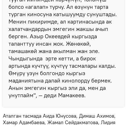
болсо «агалап» турчу. Ал өзүнүн тарта
турган киносуна катышуумду сунуштады.
Менин пикиримде, ал картинасында ак
халатчандардын эмгегин жакшы ачып
берген. Азыр Океевдей кыргызда
таланттуу инсан жок. Жөнөкөй,
тамашакөй жана акылман жан эле.
Чындыгында эрте кетти, а бирок
артында күчтүү, күчтүү тасмалары калды.
Өмүрү узун болгондо кыргыз
маданиятына далай кинолорду бермек.
Анын эмгегин кыргыз эли да, мен да
унутпайм", — деди Мамакеев.
Аталган тасмада Аида Юнусова, Димаш Ахимов,
Хамар Адамбаева, Жамал Сейдакматова, Лидия