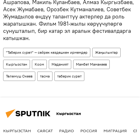
Ашрапова, Макиль Куланбаев, Алмаз Кыргызбаев,
Асек Жумабаев, Орозбек Кутманалиев, Советбек
Жумадылов өңдүү таланттуу актерлер да роль
жаратышкан. Фильм 1981-жылы көрүүчүлөргө
сунушталып, бир катар эл аралык фестивалдарга
катышкан.
"Таберик сүрөт" — сейрек кездешкен ирмемдер
Жаңылыктар
Кыргызстан
Коом
Маданият
Мамбет Мамакеев
Төлөмүш Океев
тасма
таберик сүрөт
Кыргызстан
КЫРГЫЗСТАН
САЯСАТ
РАДИО
РОССИЯ
МИГРАЦИЯ
СП