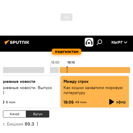
КЫРГ
Кыргызстан
18:00
18:10
едневные новости
Между строк
едневные новости. Выпуск
Как кошки захватили мировую
:00
литературу
эфир
:00
18:06
6 мин
49 мин
Кечээ
Бүгүн
г. Бишкек
89.3