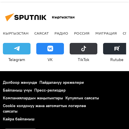
Кыргызстан
КЫРГЫЗСТАН
САЯСАТ
РАДИО
РОССИЯ
МИГРАЦИЯ
СП
Telegram
VK
ТikТоk
Rutube
Долбоор жөнүндө
Пайдалануу эрежелери
Байланыш үчүн
Пресс-релиздер
Компаниялардын жаңылыктары
Купуялык саясаты
Cookie колдонуу жана автоматтык логирлөө
саясаты
Кайра байланыш