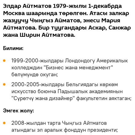
Элдар Айтматов 1979-жылы 1-декабрда
Москва шаарында төрөлгөн. Атасы залкар
жазуучу Чыңгыз Айматов, энеси Мария
Айтматова. Бир туугандары Аскар, Санжар
жана Ширин Айтматова.
Билими:
1999-2000-жылдары Лондондогу Америкалык
колледждин "Бизнес жана менеджмент"
бөлүмүндө окуган;
2000-2005-жылдары Бельгиядагы көркөм
искусство боюнча Падышалык академиянын
"Сүрөтчү жана дизайнер" факультетин аяктаган;
Эмгек жолу:
2008-жылдан тарта Чыңгыз Айтматов
атындагы эл аралык фонддун президенти;