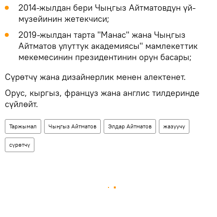
2014-жылдан бери Чыңгыз Айтматовдун үй-
музейинин жетекчиси;
2019-жылдан тарта "Манас" жана Чыңгыз
Айтматов улуттук академиясы" мамлекеттик
мекемесинин президентинин орун басары;
Сүрөтчү жана дизайнерлик менен алектенет.
Орус, кыргыз, француз жана англис тилдеринде
сүйлөйт.
Таржымал
Чыңгыз Айтматов
Элдар Айтматов
жазуучу
сүрөтчү