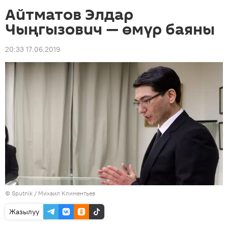
Айтматов Элдар
Чыңгызович — өмүр баяны
20:33 17.06.2019
©
Sputnik
/ Михаил Климентьев
Жазылуу