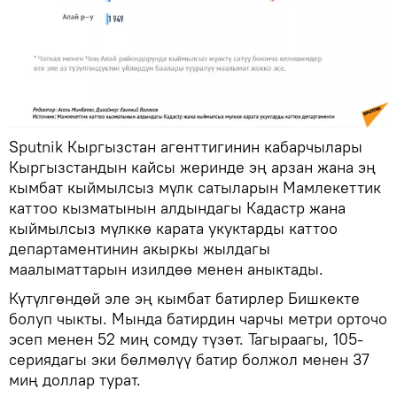
Sputnik Кыргызстан агенттигинин кабарчылары
Кыргызстандын кайсы жеринде эң арзан жана эң
кымбат кыймылсыз мүлк сатыларын Мамлекеттик
каттоо кызматынын алдындагы Кадастр жана
кыймылсыз мүлккө карата укуктарды каттоо
департаментинин акыркы жылдагы
маалыматтарын изилдөө менен аныктады.
Күтүлгөндөй эле эң кымбат батирлер Бишкекте
болуп чыкты. Мында батирдин чарчы метри орточо
эсеп менен 52 миң сомду түзөт. Тагыраагы, 105-
сериядагы эки бөлмөлүү батир болжол менен 37
миң доллар турат.