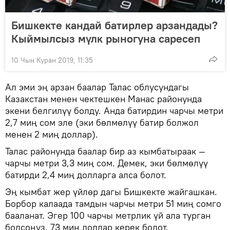
Бишкекте кандай батирлер арзандады?
Кыймылсыз мүлк рыногуна саресеп
10 Чын Куран 2019, 11:35
Ал эми эң арзан баалар Талас облусундагы
Казакстан менен чектешкен Манас районунда
экени белгилүү болду. Анда батирдин чарчы метри
2,7 миң сом эле (эки бөлмөлүү батир болжол
менен 2 миң доллар).
Талас районунда баалар бир аз кымбатыраак —
чарчы метри 3,3 миң сом. Демек, эки бөлмөлүү
батирди 2,4 миң долларга алса болот.
Эң кымбат жер үйлөр дагы Бишкекте жайгашкан.
Борбор калаада тамдын чарчы метри 51 миң сомго
бааланат. Эгер 100 чарчы метрлик үй ала турган
болсоңуз, 73 миң доллар керек болот.