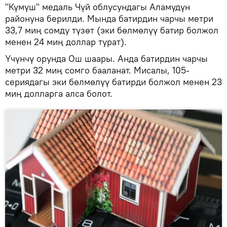
"Күмүш" медаль Чүй облусундагы Аламүдүн
районуна берилди. Мында батирдин чарчы метри
33,7 миң сомду түзөт (эки бөлмөлүү батир болжол
менен 24 миң доллар турат).
Үчүнчү орунда Ош шаары. Анда батирдин чарчы
метри 32 миң сомго бааланат. Мисалы, 105-
сериядагы эки бөлмөлүү батирди болжол менен 23
миң долларга алса болот.