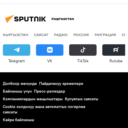
Кыргызстан
КЫРГЫЗСТАН
САЯСАТ
РАДИО
РОССИЯ
МИГРАЦИЯ
СП
Telegram
VK
ТikТоk
Rutube
Долбоор жөнүндө
Пайдалануу эрежелери
Байланыш үчүн
Пресс-релиздер
Компаниялардын жаңылыктары
Купуялык саясаты
Cookie колдонуу жана автоматтык логирлөө
саясаты
Кайра байланыш