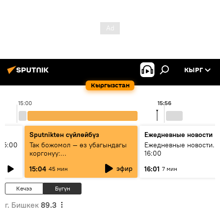
КЫРГ
Кыргызстан
15:00
15:56
Sputnikteн сүйлөйбүз
Ежедневные новости
15:00
Так божомол — өз убагындагы
Ежедневные новости. 
коргонуу:
16:00
гидрометеорологиялык кызмат
эфир
15:04
16:01
45 мин
7 мин
кантип өркүндөтүлүүдө
Кечээ
Бүгүн
г. Бишкек
89.3