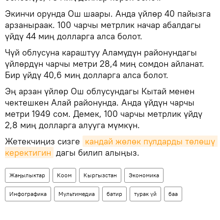
Экинчи орунда Ош шаары. Анда үйлөр 40 пайызга
арзаныраак. 100 чарчы метрлик начар абалдагы
үйдү 44 миң долларга алса болот.
Чүй облусуна караштуу Аламүдүн районундагы
үйлөрдүн чарчы метри 28,4 миң сомдон айланат.
Бир үйдү 40,6 миң долларга алса болот.
Эң арзан үйлөр Ош облусундагы Кытай менен
чектешкен Алай районунда. Анда үйдүн чарчы
метри 1949 сом. Демек, 100 чарчы метрлик үйдү
2,8 миң долларга алууга мүмкүн.
Жетекчиңиз сизге
кандай жөлөк пулдарды төлөшү 
керектигин
дагы билип алыңыз.
Жаңылыктар
Коом
Кыргызстан
Экономика
Инфографика
Мультимедиа
батир
турак үй
баа