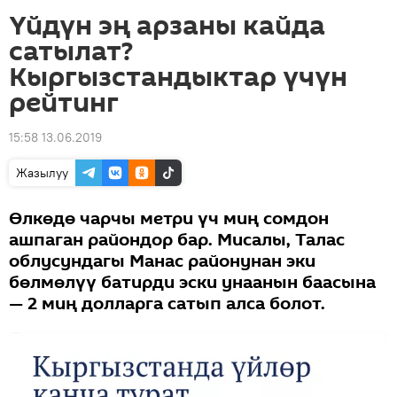
Үйдүн эң арзаны кайда
сатылат?
Кыргызстандыктар үчүн
рейтинг
15:58 13.06.2019
Жазылуу
Өлкөдө чарчы метри үч миң сомдон
ашпаган райондор бар. Мисалы, Талас
облусундагы Манас районунан эки
бөлмөлүү батирди эски унаанын баасына
— 2 миң долларга сатып алса болот.