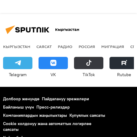
Кыргызстан
КЫРГЫЗСТАН
САЯСАТ
РАДИО
РОССИЯ
МИГРАЦИЯ
СП
Telegram
VK
ТikТоk
Rutube
Долбоор жөнүндө
Пайдалануу эрежелери
Байланыш үчүн
Пресс-релиздер
Компаниялардын жаңылыктары
Купуялык саясаты
Cookie колдонуу жана автоматтык логирлөө
саясаты