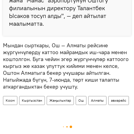
жана "Манас" аэропортунун Оштогу
филиалынын директору Талантбек
Ысаков тосуп алды", — деп айтылат
маалыматта.
Мындан сырткары, Ош — Алматы рейсине
жүргүнчүлөрдү каттоо майрамдык иш-чара менен
коштолгон. Буга чейин эгер жүргүнчүлөр каттоого
кыргыз же казак улуттук кийими менен келсе,
Оштон Алматыга бекер учушары айтылган.
Натыйжада бүгүн, 7-июнда, төрт киши талапты
аткаргандыктан бекер учушту.
Коом
Кыргызстан
Жаңылыктар
Ош
Алматы
авиарейс