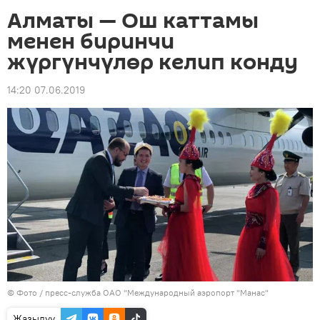
Алматы — Ош каттамы
менен биринчи
жүргүнчүлөр келип конду
14:20 07.06.2019
© Фото / пресс-служба ОАО "Международный аэропорт "Манас"
Жазылуу