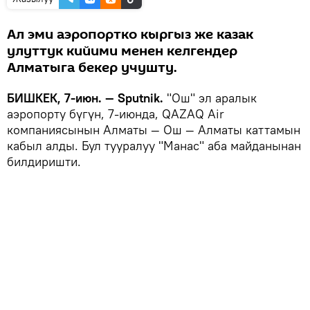
Ал эми аэропортко кыргыз же казак
улуттук кийими менен келгендер
Алматыга бекер учушту.
БИШКЕК, 7-июн. — Sputnik.
"Ош" эл аралык
аэропорту бүгүн, 7-июнда, QAZAQ Air
компаниясынын Алматы — Ош — Алматы каттамын
кабыл алды. Бул тууралуу "Манас" аба майданынан
билдиришти.