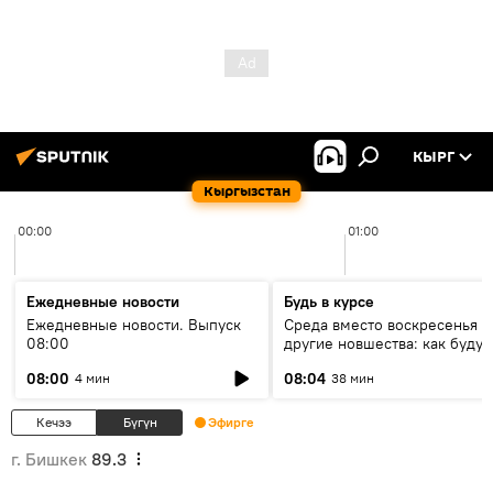
КЫРГ
Кыргызстан
00:00
01:00
Ежедневные новости
Будь в курсе
Ежедневные новости. Выпуск
Среда вместо воскресенья и
08:00
другие новшества: как будут
проходить выборы в КР?
08:00
08:04
4 мин
38 мин
Кечээ
Бүгүн
Эфирге
г. Бишкек
89.3