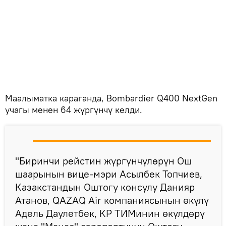
Маалыматка караганда, Bombardier Q400 NextGen
учагы менен 64 жүргүнчү келди.
"Биринчи рейстин жүргүнчүлөрүн Ош
шаарынын вице-мэри Асылбек Топчиев,
Казакстандын Оштогу консулу Данияр
Атанов, QAZAQ Air компаниясынын өкүлү
Адель Даулетбек, КР ТИМинин өкүлдөрү