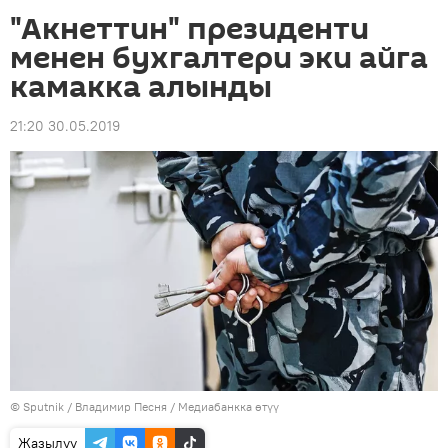
"Акнеттин" президенти
менен бухгалтери эки айга
камакка алынды
21:20 30.05.2019
©
Sputnik
/ Владимир Песня
/
Медиабанкка өтүү
Жазылуу