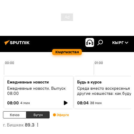
КЫРГ
Кыргызстан
00:00
01:00
Ежедневные новости
Будь в курсе
Ежедневные новости. Выпуск
Среда вместо воскресенья и
08:00
другие новшества: как будут
проходить выборы в КР?
08:00
08:04
4 мин
38 мин
Кечээ
Бүгүн
Эфирге
г. Бишкек
89.3