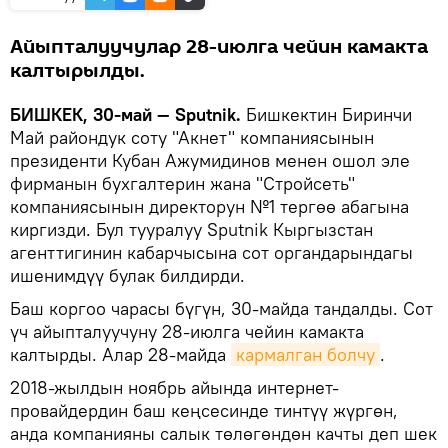
Айыпталуучулар 28-июлга чейин камакта
калтырылды.
БИШКЕК, 30-май — Sputnik.
Бишкектин Биринчи
Май райондук соту "Акнет" компаниясынын
президенти Кубан Ажумидинов менен ошол эле
фирманын бухгалтерин жана "Стройсеть"
компаниясынын директорун №1 тергөө абагына
киргизди. Бул тууралуу Sputnik Кыргызстан
агенттигинин кабарчысына сот органдарындагы
ишенимдүү булак билдирди.
Баш коргоо чарасы бүгүн, 30-майда тандалды. Сот
үч айыпталуучуну 28-июлга чейин камакта
калтырды. Алар 28-майда
кармалган болчу
.
2018-жылдын ноябрь айында интернет-
провайдердин баш кеңсесинде тинтүү жүргөн,
анда компанияны салык төлөгөндөн качты деп шек