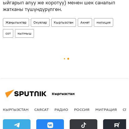
ыйгарып алуу же коротуу) менен шек саналып
жатканы түшүндүрүлгөн.
Жаңылыктар
Окуялар
Кыргызстан
Акнет
милиция
сот
кылмыш
Кыргызстан
КЫРГЫЗСТАН
САЯСАТ
РАДИО
РОССИЯ
МИГРАЦИЯ
СП