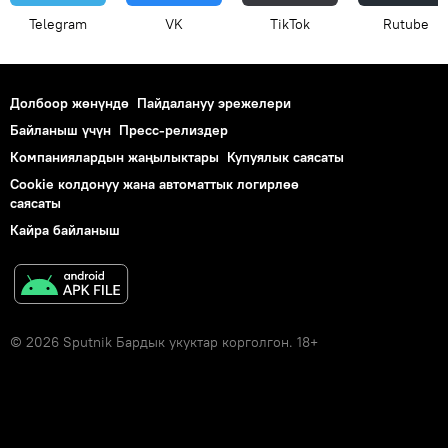
Telegram
VK
ТikТоk
Rutube
Долбоор жөнүндө
Пайдалануу эрежелери
Байланыш үчүн
Пресс-релиздер
Компаниялардын жаңылыктары
Купуялык саясаты
Cookie колдонуу жана автоматтык логирлөө
саясаты
Кайра байланыш
© 2026 Sputnik Бардык укуктар корголгон. 18+