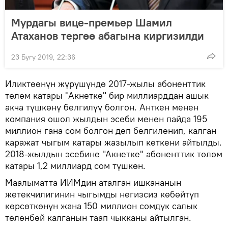
Мурдагы вице-премьер Шамил
Атаханов тергөө абагына киргизилди
23 Бугу 2019, 22:36
Иликтөөнүн жүрүшүндө 2017-жылы абоненттик
төлөм катары "Акнетке" бир миллиарддан ашык
акча түшкөнү белгилүү болгон. Анткен менен
компания ошол жылдын эсеби менен пайда 195
миллион гана сом болгон деп белгиленип, калган
каражат чыгым катары жазылып кеткени айтылды.
2018-жылдын эсебине "Акнетке" абоненттик төлөм
катары 1,2 миллиард сом түшкөн.
Маалыматта ИИМдин аталган ишкананын
жетекчилигинин чыгымды негизсиз көбөйтүп
көрсөткөнүн жана 150 миллион сомдук салык
төлөнбөй калганын таап чыкканы айтылган.