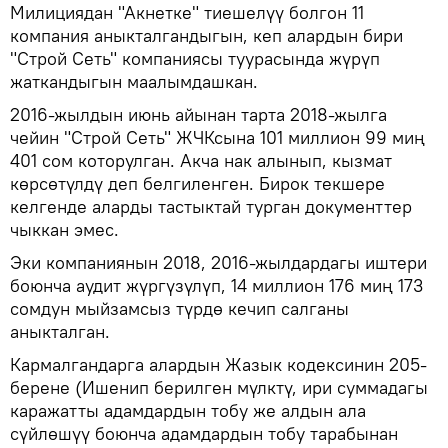
Милициядан "Акнетке" тиешелүү болгон 11
компания аныкталгандыгын, кеп алардын бири
"Строй Сеть" компаниясы туурасында жүрүп
жаткандыгын маалымдашкан.
2016-жылдын июнь айынан тарта 2018-жылга
чейин "Строй Сеть" ЖЧКсына 101 миллион 99 миң
401 сом которулган. Акча нак алынып, кызмат
көрсөтүлдү деп белгиленген. Бирок текшере
келгенде аларды тастыктай турган документтер
чыккан эмес.
Эки компаниянын 2018, 2016-жылдардагы иштери
боюнча аудит жүргүзүлүп, 14 миллион 176 миң 173
сомдун мыйзамсыз түрдө кечип салганы
аныкталган.
Кармалгандарга алардын Жазык кодексинин 205-
берене (Ишенип берилген мүлктү, ири суммадагы
каражатты адамдардын тобу же алдын ала
сүйлөшүү боюнча адамдардын тобу тарабынан