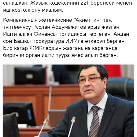
санашкан. Жазык кодексинин 221-беренеси менен
иш козголгону маалым.
Компаниянын жетекчисине "Акнеттин" тең
түптөөчүсү Руслан Абдумажитов арыз жазган.
Ишти алгач Финансы полициясы тергеген. Андан
соң Башкы прокуратура ИИМге өткөрүп берген.
Бир катар ЖМКлардын жазганына караганда,
биринчи орган ишти туура эмес алып барган.