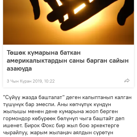
Төшөк кумарына баткан
америкалыктардын саны барган сайын
азаюуда
3 Чын Куран 2019, 10:22
"Сүйүү жазда башталат" деген калыптанып калган
түшүнүк бар эмеспи. Аны көпчүлүк күндүн
жылышы менен дене кумарына жооп берген
гормондор көбүрөөк бөлүнүп чыга баштайт деп
ишенет. Бирок Фокс бир жыл бою эркектерге
чырайлуу, жарым жылаңач аялдын сүрөтүн