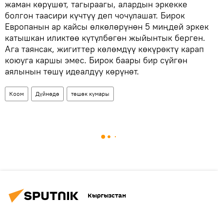
жаман көрүшөт, тагыраагы, алардын эркекке
болгон таасири күчтүү деп чочулашат. Бирок
Европанын ар кайсы өлкөлөрүнөн 5 миңдей эркек
катышкан иликтөө күтүлбөгөн жыйынтык берген.
Ага таянсак, жигиттер көлөмдүү көкүрөктү карап
коюуга каршы эмес. Бирок баары бир сүйгөн
аялынын төшү идеалдуу көрүнөт.
Коом
Дүйнөдө
төшөк кумары
Кыргызстан