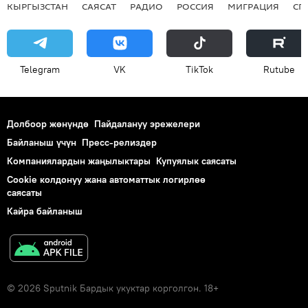
КЫРГЫЗСТАН
САЯСАТ
РАДИО
РОССИЯ
МИГРАЦИЯ
СП
Telegram
VK
ТikТоk
Rutube
Долбоор жөнүндө
Пайдалануу эрежелери
Байланыш үчүн
Пресс-релиздер
Компаниялардын жаңылыктары
Купуялык саясаты
Cookie колдонуу жана автоматтык логирлөө
саясаты
Кайра байланыш
© 2026 Sputnik Бардык укуктар корголгон. 18+