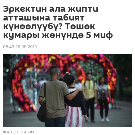
Эркектин ала жипти
атташына табият
күнөөлүүбү? Төшөк
кумары жөнүндө 5 миф
08:43 29.05.2019
©
AFP
/ TED ALJIBE