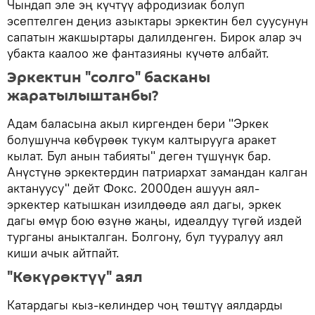
Чындап эле эң күчтүү афродизиак болуп
эсептелген деңиз азыктары эркектин бел суусунун
сапатын жакшыртары далилденген. Бирок алар эч
убакта каалоо же фантазияны күчөтө албайт.
Эркектин "солго" басканы
жаратылыштанбы?
Адам баласына акыл киргенден бери "Эркек
болушунча көбүрөөк тукум калтырууга аракет
кылат. Бул анын табияты" деген түшүнүк бар.
Анүстүнө эркектердин патриархат замандан калган
актануусу" дейт Фокс. 2000ден ашуун аял-
эркектер катышкан изилдөөдө аял дагы, эркек
дагы өмүр бою өзүнө жаңы, идеалдуу түгөй издей
турганы аныкталган. Болгону, бул тууралуу аял
киши ачык айтпайт.
"Көкүрөктүү" аял
Катардагы кыз-келиндер чоң төштүү аялдарды