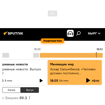
КЫРГ
Кыргызстан
18:00
18:53
едневные новости
Меняющие мир
едневные новости. Выпуск
Аскар Салымбеков: «Человек
:00
должен постоянно
совершенствоваться»
эфир
:00
18:05
5 мин
54 мин
Кечээ
Бүгүн
г. Бишкек
89.3