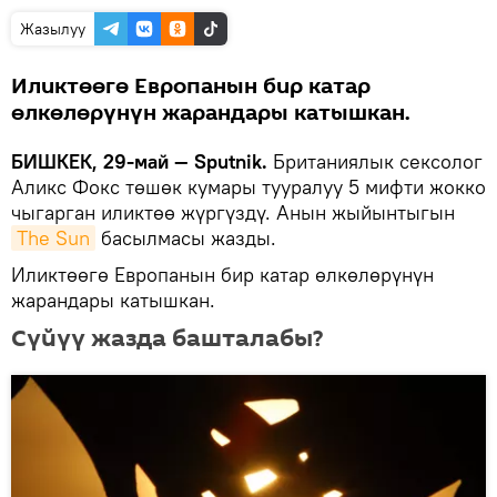
Жазылуу
Иликтөөгө Европанын бир катар
өлкөлөрүнүн жарандары катышкан.
БИШКЕК, 29-май — Sputnik.
Британиялык сексолог
Аликс Фокс төшөк кумары тууралуу 5 мифти жокко
чыгарган иликтөө жүргүздү. Анын жыйынтыгын
The Sun
басылмасы жазды.
Иликтөөгө Европанын бир катар өлкөлөрүнүн
жарандары катышкан.
Сүйүү жазда башталабы?