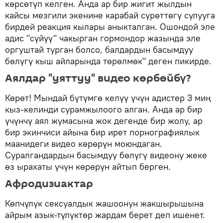
көрсөтүп келген. Анда ар бир жигит жылдын
кайсы мезгили экенине карабай сүрөттөгү сулууга
бирдей реакция кылары аныкталган. Ошондой эле
адис "сүйүү" чакырган гормондор жазында эле
оргуштай турган болсо, балдардын басымдуу
бөлүгү кыш айларында төрөлмөк" деген пикирде.
Аялдар "уяттуу" видео көрбөйбү?
Көрөт! Мындай бүтүмгө келүү үчүн адистер 3 миң
кыз-келинди сурамжылоого алган. Анда ар бир
үчүнчү аял жумасына жок дегенде бир жолу, ар
бир экинчиси айына бир ирет порнографиялык
маанидеги видео көрөрүн моюндаган.
Суралгандардын басымдуу бөлүгү видеону жеке
өз ырахаты үчүн көрөрүн айтып берген.
Афродизиактар
Көпчүлүк сексуалдык жашоонун жакшырышына
айрым азык-түлүктөр жардам берет деп ишенет.