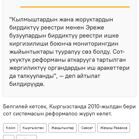
"Кылмыштардын жана жоруктардын
бирдиктүү реестри менен Эреже
бузуулардын бирдиктүү реестри ишке
киргизилиши боюнча мониторингдин
жыйынтыктары тууралуу сөз болду. Сот-
укуктук реформаны аткарууга тартылган
жергиликтүү органдардын иш аракеттери
да талкууланды", — деп айтылат
билдирүүдө.
Белгилей кетсек, Кыргызстанда 2010-жылдан бери
сот системасын реформалоо жүрүп келет.
Коом
Кыргызстан
Жаңылыктар
Саясат
Жеңиш Разаков