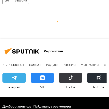
сот
реформа
Кыргызстан
КЫРГЫЗСТАН
САЯСАТ
РАДИО
РОССИЯ
МИГРАЦИЯ
СП
Telegram
VK
ТikТоk
Rutube
Долбоор жөнүндө
Пайдалануу эрежелери