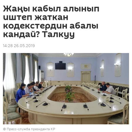
Жаңы кабыл алынып
иштеп жаткан
кодекстердин абалы
кандай? Талкуу
14:28 26.05.2019
©
Пресс-служба президента КР