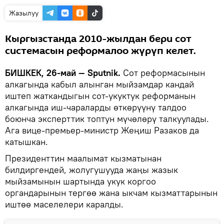
Жазылуу
Кыргызстанда 2010-жылдан бери сот
системасын реформалоо жүрүп келет.
БИШКЕК, 26-май — Sputnik.
Сот реформасынын
алкагында кабыл алынган мыйзамдар кандай
иштеп жаткандыгын сот-укуктук реформанын
алкагында иш-чараларды өткөрүүнү талдоо
боюнча эксперттик топтун мүчөлөрү талкуулады.
Ага вице-премьер-министр Жеңиш Разаков да
катышкан.
Президенттин маалымат кызматынан
билдиргендей, жолугушууда жаңы жазык
мыйзамынын шартында укук коргоо
органдарынын тергөө жана ыкчам кызматтарынын
иштөө маселелери каралды.