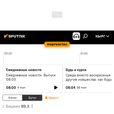
КЫРГ
Кыргызстан
00:00
01:00
Ежедневные новости
Будь в курсе
Ежедневные новости. Выпуск
Среда вместо воскресенья и
08:00
другие новшества: как будут
проходить выборы в КР?
08:00
08:04
4 мин
38 мин
Кечээ
Бүгүн
Эфирге
г. Бишкек
89.3