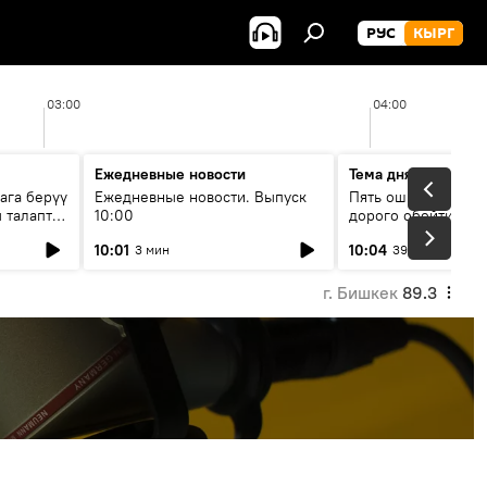
РУС
КЫРГ
03:00
04:00
Ежедневные новости
Тема дня
ага берүү
Ежедневные новости. Выпуск
Пять ошибок котор
 талаптар
10:00
дорого обойтись п
жилья
10:01
10:04
3 мин
39 мин
г. Бишкек
89.3