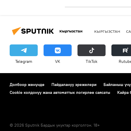
Кыргызстан
КЫРГЫЗСТАН
СА
Telegram
VK
ТikТоk
Rutub
Долбоор жөнүндө
Пайдалануу эрежелери
Байланыш үчү
Cookie колдонуу жана автоматтык логирлөө саясаты
Кайра
© 2026 Sputnik Бардык укуктар корголгон. 18+