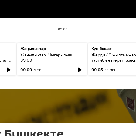
02:00
Жаңылыктар
Күн башат
F
Жаңылыктар. Чыгарылыш
Жерди 49 жылга ижар
стала
09:00
тартиби өзгөрөт: жаңы
эмнени көздөйт?
09:00
09:05
4 мин
44 мин
: Бишкекте