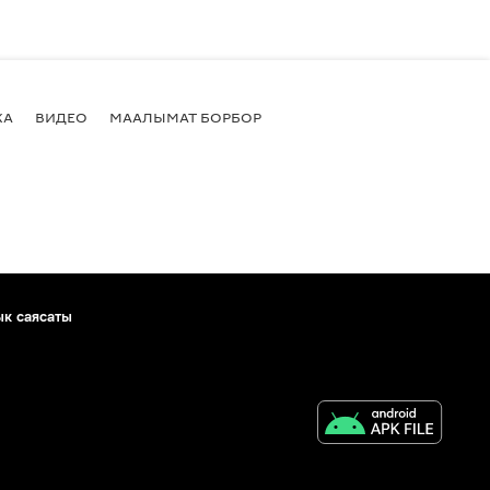
КА
ВИДЕО
МААЛЫМАТ БОРБОР
ык саясаты