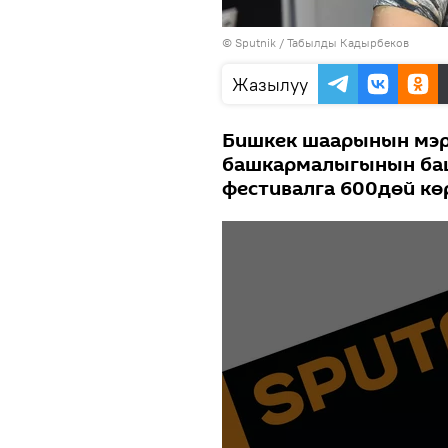
©
Sputnik / Табылды Кадырбеков
Жазылуу
Бишкек шаарынын мэр
башкармалыгынын баш
фестивалга 600дөй кө