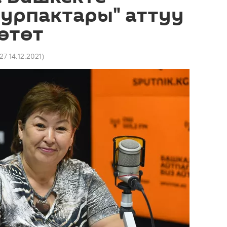
 урпактары" аттуу
өтөт
:27 14.12.2021
)