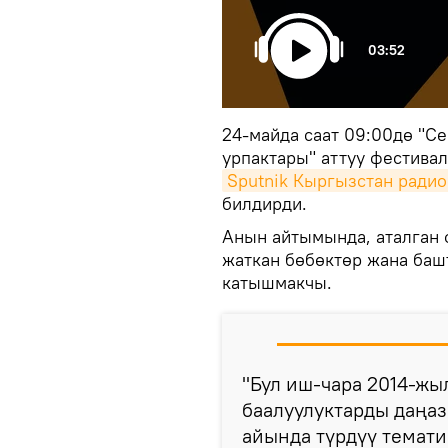
03:52
24-майда саат 09:00дө "С
урпактары" аттуу фестивал
Sputnik Кыргызстан радио
билдирди.
Анын айтымында, аталган 
жаткан бөбөктөр жана баш
катышмакчы.
"Бул иш-чара 2014-жы
баалуулуктарды даңа
айында түрдүү темати