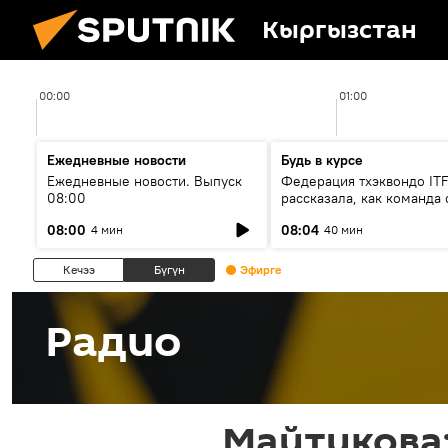
Кыргызстан
00:00
01:00
Ежедневные новости
Будь в курсе
Ежедневные новости. Выпуск
Федерация тхэквондо IT
08:00
рассказала, как команда 
жертвой мошенников
08:00
08:04
4 мин
40 мин
Кечээ
Бүгүн
Эфирге
Радио
Майтикова