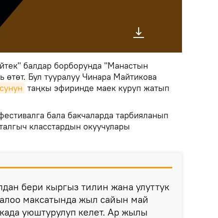
ейтек" балдар борборунда "Манастын
ь өтөт. Бул тууралуу Чинара Майтикова
сунун
таңкы эфиринде маек куруп жатып
фестивалга бала бакчаларда тарбияланып
талгыч класстардын окуучулары
лдан бери кыргыз тилин жана улуттук
залоо максатында жыл сайын май
када уюштурулуп келет. Ар жылы