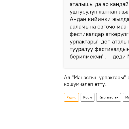
аталышы да ар кандай
уштурулуп жаткан жыл
Андан кийинки жылда
ааламына өзгөчө маан
фестивалдар өткөрүлг
урпактары" деп аталы
тууралуу фестивалды
берилмекчи", — деди 
Ал "Манастын урпактары" 
кошумчалап өттү.
Радио
Коом
Кыргызстан
М