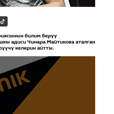
иясынын билим берүү
кы адиси Чинара Майтикова аталган
рүүчү келерин айтты.