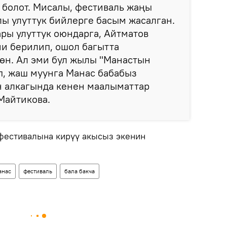
 болот. Мисалы, фестиваль жаңы
ы улуттук бийлерге басым жасалган.
ры улуттук оюндарга, Айтматов
и берилип, ошол багытта
өн. Ал эми бул жылы "Манастын
п, жаш муунга Манас бабабыз
н алкагында кенен маалыматтар
Майтикова.
фестивалына кирүү акысыз экенин
анас
фестиваль
бала бакча