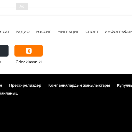
ЯСАТ
РАДИО
РОССИЯ
МИГРАЦИЯ
СПОРТ
ИНФОГРАФИ
e
Odnoklassniki
н
Пресс-релиздер
Компаниялардын жаңылыктары
Купуял
 байланыш