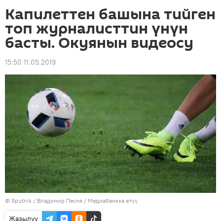
Капилеттен башына тийген
топ журналисттин үнүн
басты. Окуянын видеосу
15:50 11.05.2019
©
Sputnik
/ Владимир Песня
/
Медиабанкка өтүү
Жазылуу