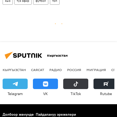
кыз
түз эфир
футбол
топ
Кыргызстан
КЫРГЫЗСТАН
САЯСАТ
РАДИО
РОССИЯ
МИГРАЦИЯ
СП
Telegram
VK
ТikТоk
Rutube
Долбоор жөнүндө
Пайдалануу эрежелери