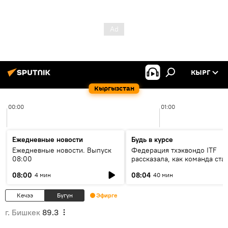
КЫРГ
Кыргызстан
00:00
01:00
Ежедневные новости
Будь в курсе
Ежедневные новости. Выпуск
Федерация тхэквондо ITF
08:00
рассказала, как команда ста
жертвой мошенников
08:00
08:04
4 мин
40 мин
Кечээ
Бүгүн
Эфирге
г. Бишкек
89.3