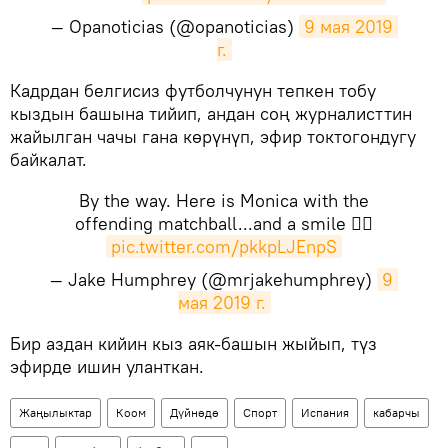
— Opanoticias (@opanoticias)
9 мая 2019 
г.
​Кадрдан белгисиз футболчунун тепкен тобу
кыздын башына тийип, андан соң журналисттин
жайылган чачы гана көрүнүп, эфир токтогондугу
байкалат.
By the way. Here is Monica with the
offending matchball...and a smile 👍🏻
pic.twitter.com/pkkpLJEnpS
— Jake Humphrey (@mrjakehumphrey)
9 
мая 2019 г.
​Бир аздан кийин кыз аяк-башын жыйып, түз
эфирде ишин уланткан.
Жаңылыктар
Коом
Дүйнөдө
Спорт
Испания
кабарчы