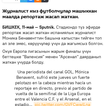
Журналист кыз футболчулар машыккан
маалда репортаж жасап жаткан.
БИШКЕК, 11-май — Sputnik.
Стадиондо түз эфирде
репортаж жасап жаткан испаниялык журналист
Моника Бенавенттин башына капыстан тийген топ
ал эле эмес, көрүүчүлөр үчүн да жагымсыз болгон.
Окуя Европа лигасынын жарым финалы үчүн
беттешке "Валенсия" менен "Арсенал" даярданып
жаткан учурда болду.
Una periodista del canal GOL, Mónica
Benavent, sufrió este jueves un fuerte
pelotazo en la cabeza mientras hacía un
reportaje en directo, previo al partido de
vuelta de la semifinal de la Liga Europa
entre el Valencia C.F. y el Arsenal, en el
estadio...
pic.twitter.com/GVFCwwlLna