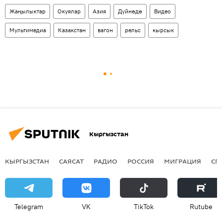
Жаңылыктар
Окуялар
Азия
Дүйнөдө
Видео
Мультимедиа
Казакстан
вагон
рельс
кырсык
Кыргызстан
КЫРГЫЗСТАН
САЯСАТ
РАДИО
РОССИЯ
МИГРАЦИЯ
СП
Telegram
VK
ТikТоk
Rutube