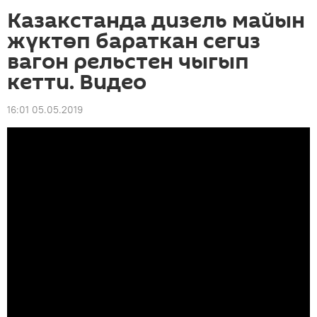
Казакстанда дизель майын
жүктөп бараткан сегиз
вагон рельстен чыгып
кетти. Видео
16:01 05.05.2019