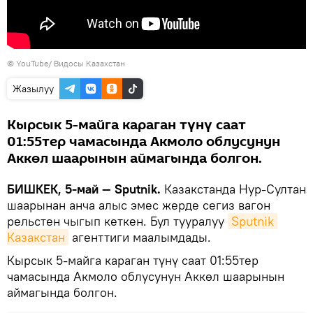
©
YouTube/ Видосы Казахстан
Жазылуу
Кырсык 5-майга караган түнү саат
01:55тер чамасында Акмоло облусунун
Аккөл шаарынын аймагында болгон.
БИШКЕК, 5-май — Sputnik.
Казакстанда Нур-Султан
шаарынан анча алыс эмес жерде сегиз вагон
рельстен чыгып кеткен. Бул тууралуу
Sputnik 
Казакстан
агенттиги маалымдады.
Кырсык 5-майга караган түнү саат 01:55тер
чамасында Акмоло облусунун Аккөл шаарынын
аймагында болгон.