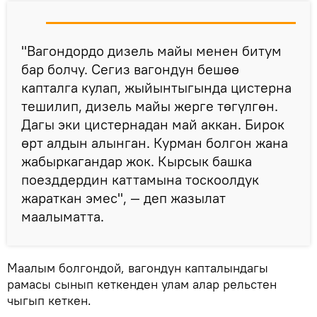
"Вагондордо дизель майы менен битум
бар болчу. Сегиз вагондун бешөө
капталга кулап, жыйынтыгында цистерна
тешилип, дизель майы жерге төгүлгөн.
Дагы эки цистернадан май аккан. Бирок
өрт алдын алынган. Курман болгон жана
жабыркагандар жок. Кырсык башка
поезддердин каттамына тоскоолдук
жараткан эмес", — деп жазылат
маалыматта.
Маалым болгондой, вагондун капталындагы
рамасы сынып кеткенден улам алар рельстен
чыгып кеткен.