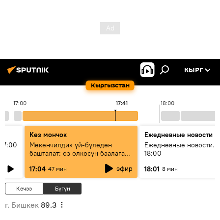
КЫРГ
Кыргызстан
17:00
17:41
18:00
Көз мончок
Ежедневные новости
17:00
Мекенчилдик үй-бүлөдөн
Ежедневные новости. 
башталат: өз өлкөсүн баалаган
18:00
муунду кантип тарбиялоо
эфир
17:04
18:01
47 мин
8 мин
керек?
Кечээ
Бүгүн
г. Бишкек
89.3