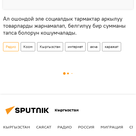
Ал ошондой эле социалдык тармактар аркылуу
товарларды жарнамалап, белгилүү бир сумманы
тапса болорун кошумчалады.
Радио
Коом
Кыргызстан
интернет
акча
каражат
Кыргызстан
КЫРГЫЗСТАН
САЯСАТ
РАДИО
РОССИЯ
МИГРАЦИЯ
СП