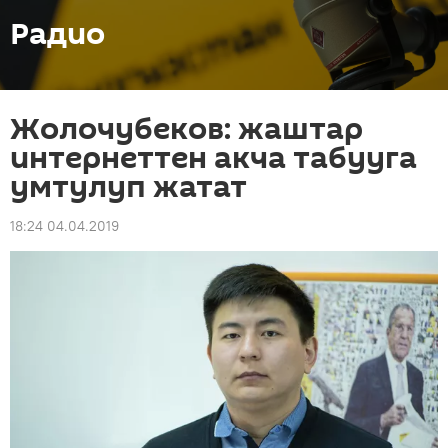
Радио
Жолочубеков: жаштар
интернеттен акча табууга
умтулуп жатат
18:24 04.04.2019