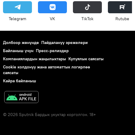
Telegram
VK
ТikТоk
Rutube
Долбоор жөнүндө
Пайдалануу эрежелери
Байланыш үчүн
Пресс-релиздер
Компаниялардын жаңылыктары
Купуялык саясаты
Cookie колдонуу жана автоматтык логирлөө
саясаты
Кайра байланыш
© 2026 Sputnik Бардык укуктар корголгон. 18+