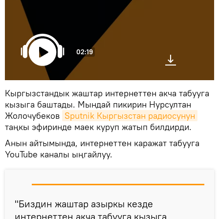
02:19
Кыргызстандык жаштар интернеттен акча табууга
кызыга баштады. Мындай пикирин Нурсултан
Жолочубеков
Sputnik Кыргызстан радиосунун
таңкы эфиринде маек куруп жатып билдирди.
Анын айтымында, интернеттен каражат табууга
YouTube каналы ыңгайлуу.
"Биздин жаштар азыркы кезде
интернеттен акча табууга кызыга