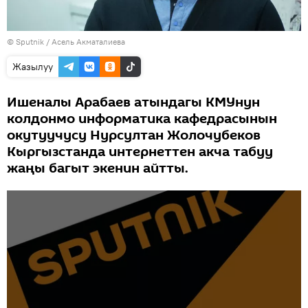
©
Sputnik
/ Асель Акматалиева
Жазылуу
Ишеналы Арабаев атындагы КМУнун
колдонмо информатика кафедрасынын
окутуучусу Нурсултан Жолочубеков
Кыргызстанда интернеттен акча табуу
жаңы багыт экенин айтты.