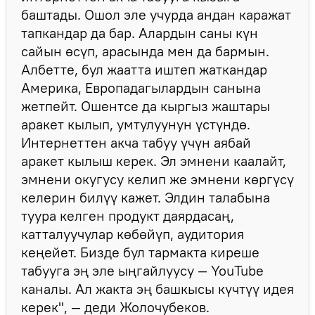
баштады. Ошол эле учурда андан каражат
тапкандар да бар. Алардын саны күн
сайын өсүп, арасында мен да бармын.
Албетте, бул жаатта иштеп жаткандар
Америка, Европадагылардын санына
жетпейт. Ошентсе да кыргыз жаштары
аракет кылып, умтулуунун үстүндө.
Интернеттен акча табуу үчүн аябай
аракет кылыш керек. Эл эмнени каалайт,
эмнени окугусу келип же эмнени көргүсү
келерин билүү кажет. Элдин талабына
туура келген продукт даярдасаң,
катталуучулар көбөйүп, аудитория
кеңейет. Бизде бул тармакта киреше
табууга эң эле ыңгайлуусу — YouTube
каналы. Ал жакта эң башкысы күчтүү идея
керек", — деди Жолочубеков.