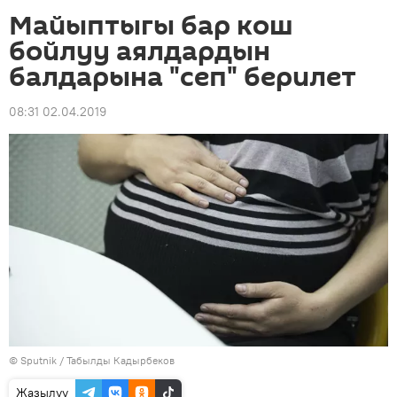
Майыптыгы бар кош
бойлуу аялдардын
балдарына "сеп" берилет
08:31 02.04.2019
©
Sputnik / Табылды Кадырбеков
Жазылуу