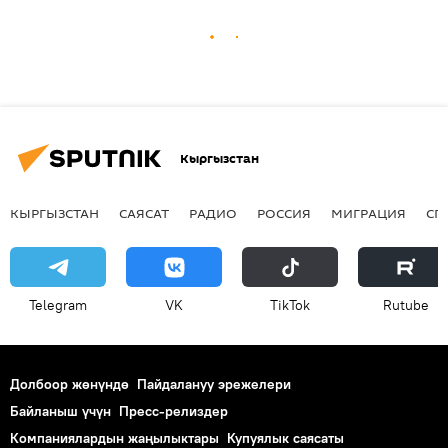
Кыргызстан
КЫРГЫЗСТАН
САЯСАТ
РАДИО
РОССИЯ
МИГРАЦИЯ
СП
Telegram
VK
ТikТоk
Rutube
Долбоор жөнүндө
Пайдалануу эрежелери
Байланыш үчүн
Пресс-релиздер
Компаниялардын жаңылыктары
Купуялык саясаты