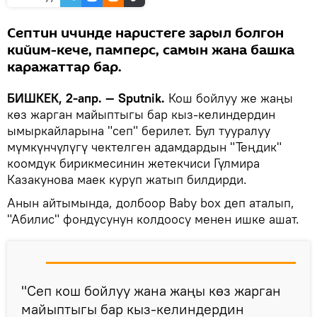
Септин ичинде наристеге зарыл болгон
кийим-кече, памперс, самын жана башка
каражаттар бар.
БИШКЕК, 2-апр. — Sputnik.
Кош бойлуу же жаңы
көз жарган майыптыгы бар кыз-келиндердин
ымыркайларына "сеп" берилет. Бул тууралуу
мүмкүнчүлүгү чектелген адамдардын "Теңдик"
коомдук бирикмесинин жетекчиси Гүлмира
Казакунова маек куруп жатып билдирди.
Анын айтымында, долбоор Baby box деп аталып,
"Абилис" фондусунун колдоосу менен ишке ашат.
"Сеп кош бойлуу жана жаңы көз жарган
майыптыгы бар кыз-келиндердин