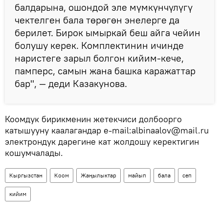
балдарына, ошондой эле мүмкүнчүлүгү
чектелген бала төрөгөн энелерге да
берилет. Бирок ымыркай беш айга чейин
болушу керек. Комплектинин ичинде
наристеге зарыл болгон кийим-кече,
памперс, самын жана башка каражаттар
бар", — деди Казакунова.
Коомдук бирикменин жетекчиси долбоорго
катышууну каалагандар e-mail:albinaalov@mail.ru
электрондук дарегине кат жолдошу керектигин
кошумчалады.
Кыргызстан
Коом
Жаңылыктар
майып
бала
сеп
кийим