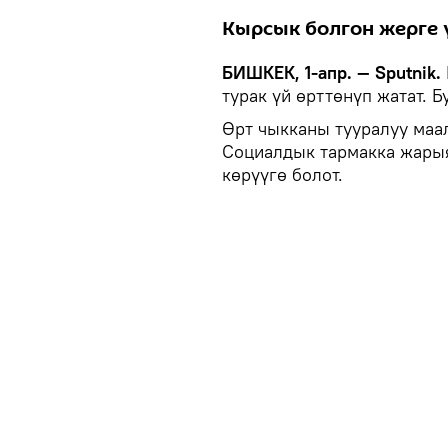
Кырсык болгон жерге 
БИШКЕК, 1-апр. — Sputnik.
турак үй өрттөнүп жатат. 
Өрт чыкканы тууралуу маа
Социалдык тармакка жарыя
көрүүгө болот.