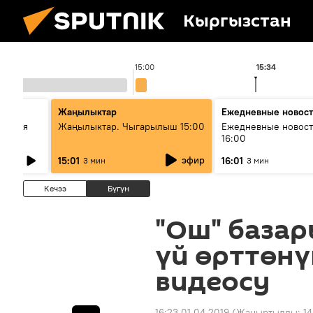
Кыргызстан
15:00
15:34
Жаңылыктар
Ежедневные новос
ческая
Жаңылыктар. Чыгарылыш 15:00
Ежедневные новост
16:00
эфир
15:01
16:01
3 мин
3 мин
Кечээ
Бүгүн
"Ош" база
үй өрттөнү
видеосу
16:23 01.04.2019
(Жаңыртылды:
14