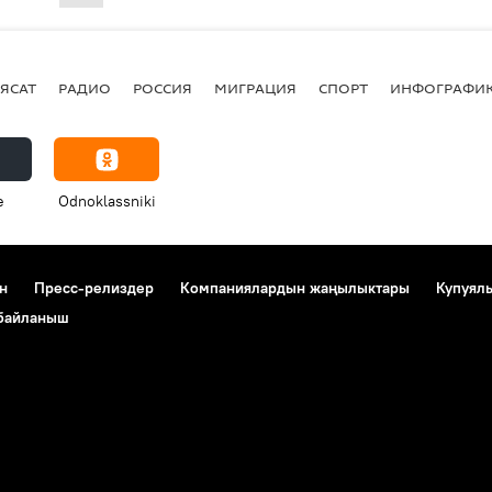
ЯСАТ
РАДИО
РОССИЯ
МИГРАЦИЯ
СПОРТ
ИНФОГРАФИ
e
Odnoklassniki
н
Пресс-релиздер
Компаниялардын жаңылыктары
Купуял
 байланыш