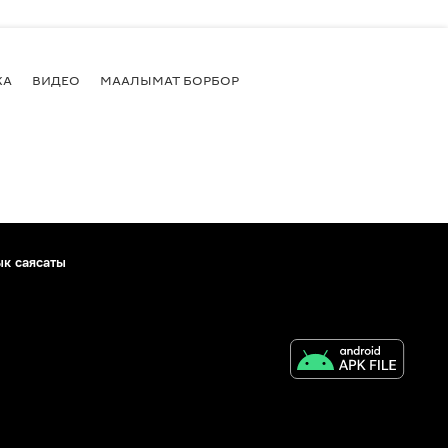
КА
ВИДЕО
МААЛЫМАТ БОРБОР
ык саясаты