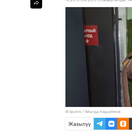
©
Sputnik / Табылды Кадырбеков
Жазылуу