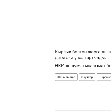
Кырсык болгон жерге алгач
дагы эки унаа тартылды.
ӨКМ кошумча маалымат бе
Жаңылыктар
Окуялар
Кыргызс