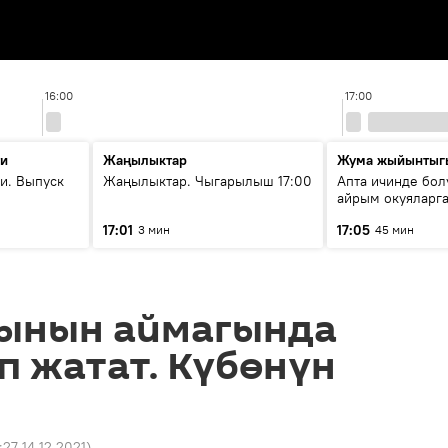
16:00
17:00
ти
Жаңылыктар
Жума жыйынтыг
и. Выпуск
Жаңылыктар. Чыгарылыш 17:00
Апта ичинде бол
айрым окуяларга
17:01
17:05
3 мин
45 мин
рынын аймагында
п жатат. Күбөнүн
:27 14.12.2021
)