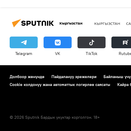
Кыргызстан
КЫРГЫЗСТАН
СА
Telegram
VK
ТikТоk
Rutub
Долбоор жөнүндө
Пайдалануу эрежелери
Байланыш үчү
Cookie колдонуу жана автоматтык логирлөө саясаты
Кайра
© 2026 Sputnik Бардык укуктар корголгон. 18+