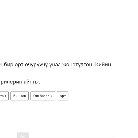
 бир өрт өчүрүүчү унаа жөнөтүлгөн. Кийин
рилерин айтты.
тан
Бишкек
Ош базары
өрт