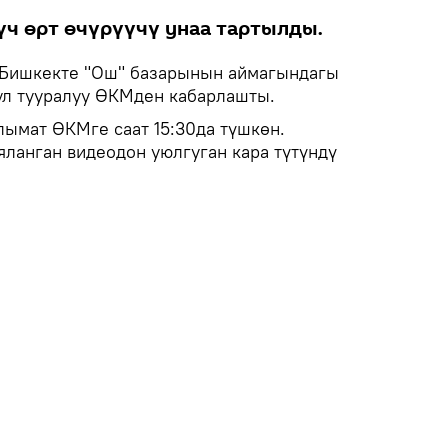
үч өрт өчүрүүчү унаа тартылды.
Бишкекте "Ош" базарынын аймагындагы
Бул тууралуу ӨКМден кабарлашты.
лымат ӨКМге саат 15:30да түшкөн.
ланган видеодон уюлгуган кара түтүндү