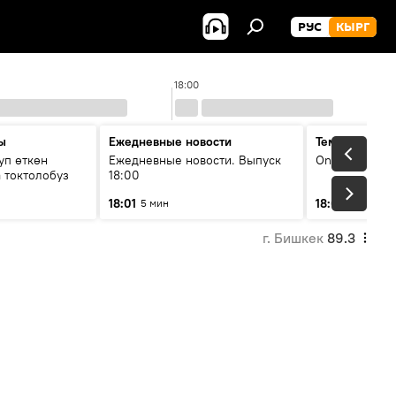
РУС
КЫРГ
18:00
ы
Ежедневные новости
Тема дня
уп өткөн
Ежедневные новости. Выпуск
On air
 токтолобуз
18:00
18:01
18:07
5 мин
30 мин
г. Бишкек
89.3