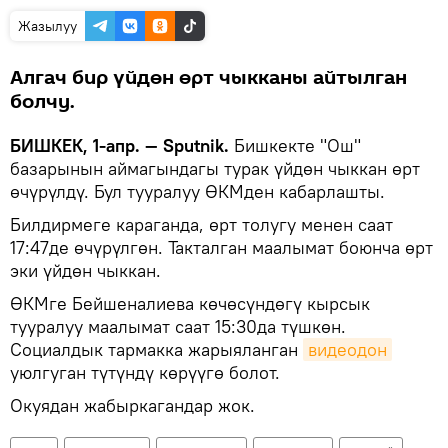
Жазылуу
Алгач бир үйдөн өрт чыкканы айтылган
болчу.
БИШКЕК, 1-апр. — Sputnik.
Бишкекте "Ош"
базарынын аймагындагы турак үйдөн чыккан өрт
өчүрүлдү. Бул тууралуу ӨКМден кабарлашты.
Билдирмеге караганда, өрт толугу менен саат
17:47де өчүрүлгөн. Такталган маалымат боюнча өрт
эки үйдөн чыккан.
ӨКМге Бейшеналиева көчөсүндөгү кырсык
тууралуу маалымат саат 15:30да түшкөн.
Социалдык тармакка жарыяланган
видеодон
уюлгуган түтүндү көрүүгө болот.
Окуядан жабыркагандар жок.