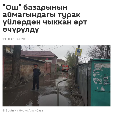
"Ош" базарынын
аймагындагы турак
үйлөрдөн чыккан өрт
өчүрүлдү
18:31 01.04.2019
©
Sputnik
/ Нурис Алымбаев