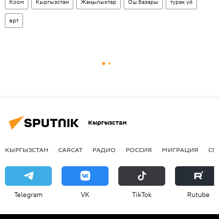
Коом
Кыргызстан
Жаңылыктар
Ош базары
турак үй
өрт
Кыргызстан
КЫРГЫЗСТАН
САЯСАТ
РАДИО
РОССИЯ
МИГРАЦИЯ
СП
Telegram
VK
ТikТоk
Rutube