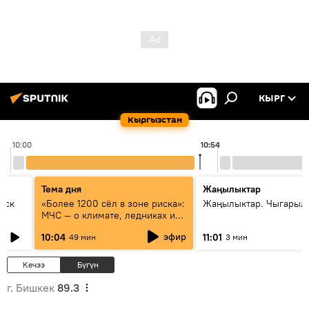
КЫРГ
Кыргызстан
10:00
10:54
Тема дня
Жаңылыктар
уск
«Более 1200 сёл в зоне риска»:
Жаңылыктар. Чыгарылы
МЧС — о климате, ледниках и
системе оповещения
эфир
10:04
11:01
49 мин
3 мин
населения
Кечээ
Бүгүн
г. Бишкек
89.3