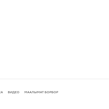
КА
ВИДЕО
МААЛЫМАТ БОРБОР