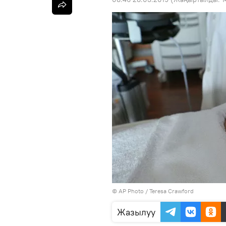
©
AP Photo
/ Teresa Crawford
Жазылуу