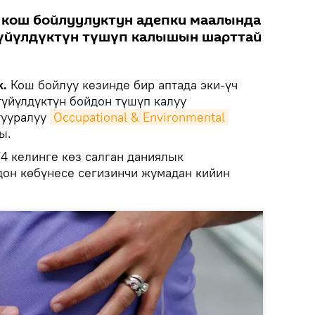
 кош бойлуулуктун адепки маалында
түйүлдүктүн түшүп калышын шарттай
k.
Кош бойлуу кезинде бир аптада эки-үч
түйүлдүктүн бойдон түшүп калуу
 тууралуу
Occupational & Environmental 
ы.
 келинге көз салган даниялык
дон көбүнесе сегизинчи жумадан кийин