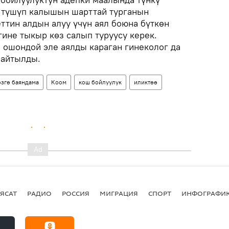
 түшүп калышын шарттай турганын
ттин алдын алуу үчүн аял боюна бүткөн
ине тыкыр көз салып туруусу керек.
 ошондой эле аялды караган гинеколог да
 айтылды.
өзгө баяндама
Коом
кош бойлуулук
иликтөө
ЯСАТ
РАДИО
РОССИЯ
МИГРАЦИЯ
СПОРТ
ИНФОГРАФИ