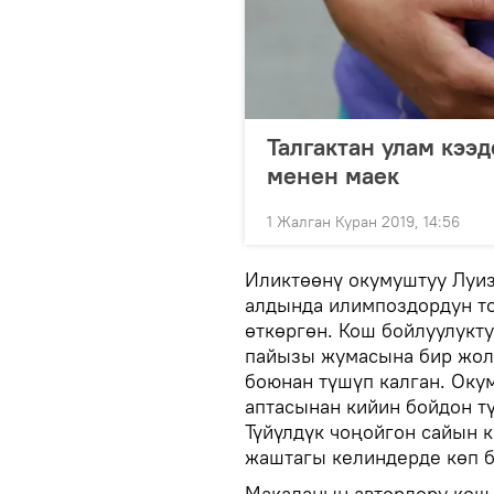
Талгактан улам кээ
менен маек
1 Жалган Куран 2019, 14:56
Иликтөөнү окумуштуу Луи
алдында илимпоздордун т
өткөргөн. Кош бойлуулукту
пайызы жумасына бир жол
боюнан түшүп калган. Оку
аптасынан кийин бойдон т
Түйүлдүк чоңойгон сайын к
жаштагы келиндерде көп б
Макаланын авторлору кош 