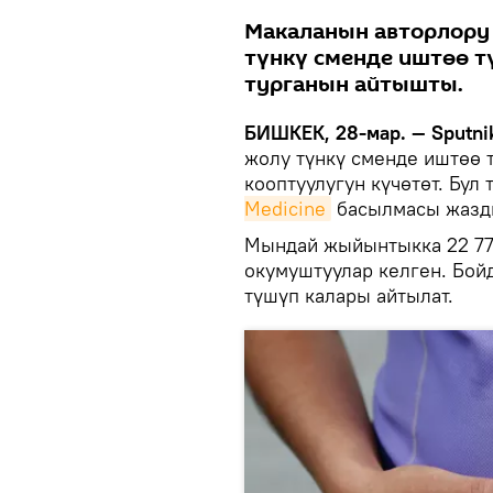
Макаланын авторлору
түнкү сменде иштөө 
турганын айтышты.
БИШКЕК, 28-мар. — Sputni
жолу түнкү сменде иштөө 
кооптуулугун күчөтөт. Бул
Medicine
басылмасы жазд
Мындай жыйынтыкка 22 774
окумуштуулар келген. Бой
түшүп калары айтылат.