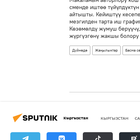
сменде иштөө түйүлдүктүн
айтышты. Кейиштүү кесепе
мезгилден тарта иш графиг
Көзөмөлдү жумуш берүүчү,
жүргүзгөнү жакшы болору
Дүйнөдө
Жаңылыктар
Басма с
Кыргызстан
КЫРГЫЗСТАН
СА