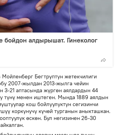
де бойдон алдырышат. Гинеколог
з Мойленберг Бегтруптун жетекчилиги
обу 2007-жылдан 2013-жылга чейин
н 3-21 аптасында жүргөн аялдардын 44
у түнү менен иштеген. Мында 1889 аялдын
муштуулар кош бойлуулуктун сегизинчи
үшүү коркунучу күчөй турганын аныкташкан.
ооптуулук өскөн. Бул негизинен 26-30
айкалган.
бойлуулуктун адепки маалында түнкү