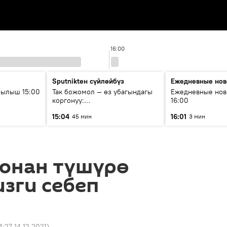
16:00
Sputnikteн сүйлөйбүз
Ежедневные нов
рылыш 15:00
Так божомол — өз убагындагы
Ежедневные нов
коргонуу:
16:00
гидрометеорологиялык кызмат
15:04
16:01
45 мин
3 мин
кантип өркүндөтүлүүдө
юнан түшүрө
изги себеп
4:27 14.12.2021
)