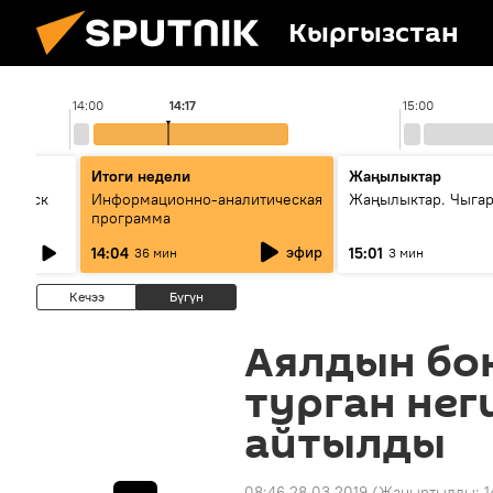
Кыргызстан
14:00
14:17
15:00
Итоги недели
Жаңылыктар
Выпуск
Информационно-аналитическая
Жаңылыктар. Чыга
программа
эфир
14:04
15:01
36 мин
3 мин
Кечээ
Бүгүн
Аялдын бо
турган нег
айтылды
08:46 28.03.2019
(Жаңыртылды:
1