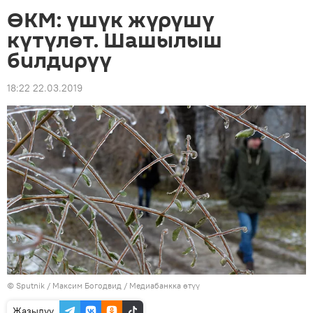
ӨКМ: үшүк жүрүшү
күтүлөт. Шашылыш
билдирүү
18:22 22.03.2019
©
Sputnik
/ Максим Богодвид
/
Медиабанкка өтүү
Жазылуу