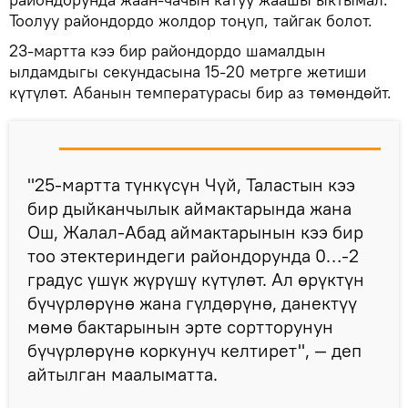
Тоолуу райондордо жолдор тоңуп, тайгак болот.
23-мартта кээ бир райондордо шамалдын
ылдамдыгы секундасына 15-20 метрге жетиши
күтүлөт. Абанын температурасы бир аз төмөндөйт.
"25-мартта түнкүсүн Чүй, Таластын кээ
бир дыйканчылык аймактарында жана
Ош, Жалал-Абад аймактарынын кээ бир
тоо этектериндеги райондорунда 0…-2
градус үшүк жүрүшү күтүлөт. Ал өрүктүн
бүчүрлөрүнө жана гүлдөрүнө, данектүү
мөмө бактарынын эрте сортторунун
бүчүрлөрүнө коркунуч келтирет", — деп
айтылган маалыматта.