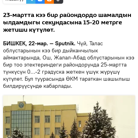
23-мартта кээ бир райондордо шамалдын
ылдамдыгы секундасына 15-20 метрге
жетиши күтүлөт.
БИШКЕК, 22-мар. — Sputnik.
Чүй, Талас
облустарынын кээ бир дыйканчылык
аймактарында, Ош, Жалал-Абад облустарынын кээ
бир тоо этектериндеги райондорунда 25-мартта
түнкүсүн 0…-2 градуска жеткен үшүк жүрүшү
күтүлөт. Бул туурасында ӨКМ тараткан шашылыш
билдирүүсүндө кабарлады.