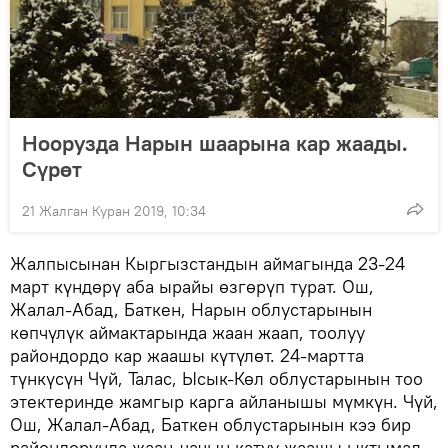
Ноорузда Нарын шаарына кар жаады.
Сүрөт
21 Жалган Куран 2019, 10:34
Жалпысынан Кыргызстандын аймагында 23-24
март күндөрү аба ырайы өзгөрүп турат. Ош,
Жалал-Абад, Баткен, Нарын облустарынын
көпчүлүк аймактарында жаан жаап, тоолуу
райондордо кар жаашы күтүлөт. 24-мартта
түнкүсүн Чүй, Талас, Ысык-Көл облустарынын тоо
этектеринде жамгыр карга айланышы мүмкүн. Чүй,
Ош, Жалал-Абад, Баткен облустарынын кээ бир
райондорунда жаан-чачын катуу жаашы ыктымал.