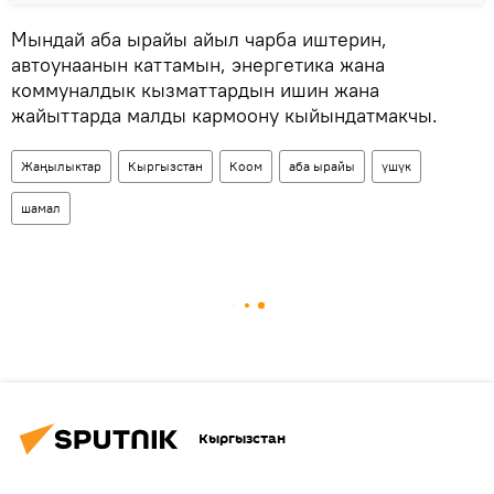
Мындай аба ырайы айыл чарба иштерин,
автоунаанын каттамын, энергетика жана
коммуналдык кызматтардын ишин жана
жайыттарда малды кармоону кыйындатмакчы.
Жаңылыктар
Кыргызстан
Коом
аба ырайы
үшүк
шамал
Кыргызстан