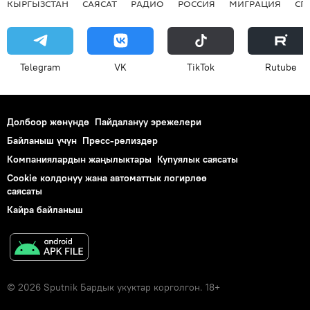
КЫРГЫЗСТАН
САЯСАТ
РАДИО
РОССИЯ
МИГРАЦИЯ
СП
Telegram
VK
ТikТоk
Rutube
Долбоор жөнүндө
Пайдалануу эрежелери
Байланыш үчүн
Пресс-релиздер
Компаниялардын жаңылыктары
Купуялык саясаты
Cookie колдонуу жана автоматтык логирлөө
саясаты
Кайра байланыш
© 2026 Sputnik Бардык укуктар корголгон. 18+