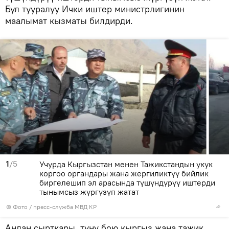
Бул тууралуу Ички иштер министрлигинин
маалымат кызматы билдирди.
1
/5
Учурда Кыргызстан менен Тажикстандын укук
коргоо органдары жана жергиликтүү бийлик
биргелешип эл арасында түшүндүрүү иштерди
тынымсыз жүргүзүп жатат
© Фото / пресс-служба МВД КР
Андан сырткары, түнү бою кыргыз жана тажик