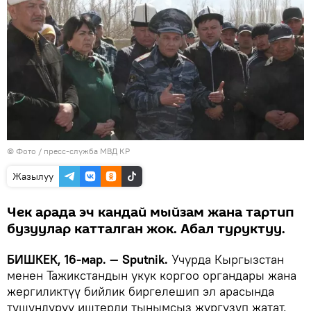
© Фото / пресс-служба МВД КР
Жазылуу
Чек арада эч кандай мыйзам жана тартип
бузуулар катталган жок. Абал туруктуу.
БИШКЕК, 16-мар. — Sputnik.
Учурда Кыргызстан
менен Тажикстандын укук коргоо органдары жана
жергиликтүү бийлик биргелешип эл арасында
түшүндүрүү иштерди тынымсыз жүргүзүп жатат.