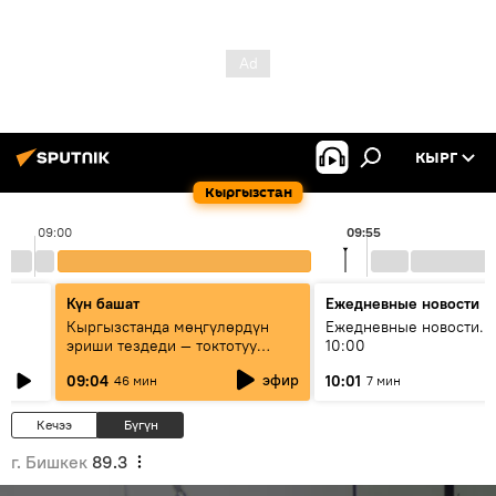
КЫРГ
Кыргызстан
09:00
09:55
Күн башат
Ежедневные новости
Кыргызстанда мөңгүлөрдүн
Ежедневные новости. 
эриши тездеди — токтотуу
10:00
мүмкүн эмеспи?
эфир
09:04
10:01
46 мин
7 мин
Кечээ
Бүгүн
г. Бишкек
89.3