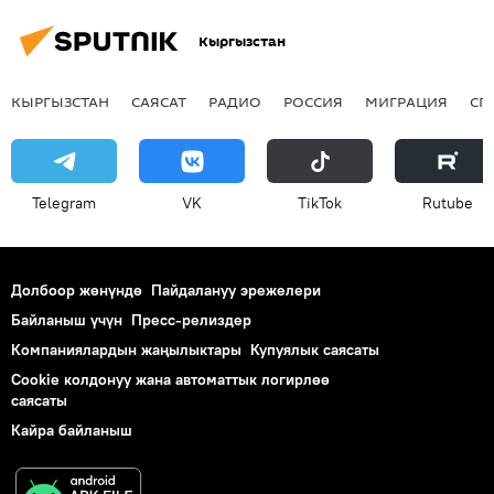
Кыргызстан
КЫРГЫЗСТАН
САЯСАТ
РАДИО
РОССИЯ
МИГРАЦИЯ
СП
Telegram
VK
ТikТоk
Rutube
Долбоор жөнүндө
Пайдалануу эрежелери
Байланыш үчүн
Пресс-релиздер
Компаниялардын жаңылыктары
Купуялык саясаты
Cookie колдонуу жана автоматтык логирлөө
саясаты
Кайра байланыш