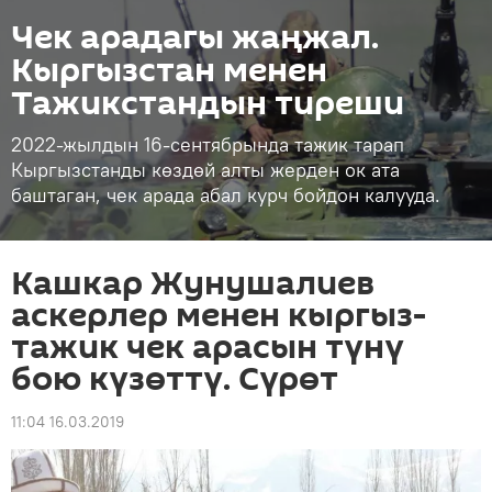
Чек арадагы жаңжал.
Кыргызстан менен
Тажикстандын тиреши
2022-жылдын 16-сентябрында тажик тарап
Кыргызстанды көздөй алты жерден ок ата
баштаган, чек арада абал курч бойдон калууда.
Кашкар Жунушалиев
аскерлер менен кыргыз-
тажик чек арасын түнү
бою күзөттү. Сүрөт
11:04 16.03.2019