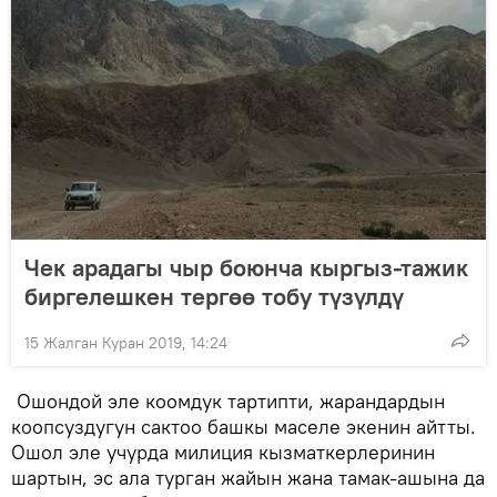
Чек арадагы чыр боюнча кыргыз-тажик
биргелешкен тергөө тобу түзүлдү
15 Жалган Куран 2019, 14:24
Ошондой эле коомдук тартипти, жарандардын
коопсуздугун сактоо башкы маселе экенин айтты.
Ошол эле учурда милиция кызматкерлеринин
шартын, эс ала турган жайын жана тамак-ашына да