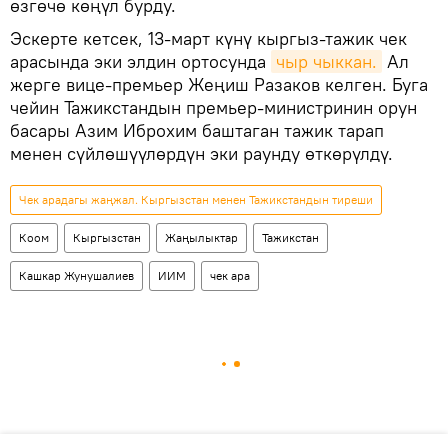
өзгөчө көңүл бурду.
Эскерте кетсек, 13-март күнү кыргыз-тажик чек
арасында эки элдин ортосунда
чыр чыккан.
Ал
жерге вице-премьер Жеңиш Разаков келген. Буга
чейин Тажикстандын премьер-министринин орун
басары Азим Иброхим баштаган тажик тарап
менен сүйлөшүүлөрдүн эки раунду өткөрүлдү.
Чек арадагы жаңжал. Кыргызстан менен Тажикстандын тиреши
Коом
Кыргызстан
Жаңылыктар
Тажикстан
Кашкар Жунушалиев
ИИМ
чек ара