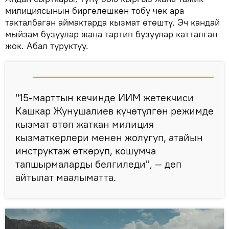
милициясынын биргелешкен тобу чек ара
такталбаган аймактарда кызмат өтөштү. Эч кандай
мыйзам бузуулар жана тартип бузуулар катталган
жок. Абал туруктуу.
"15-марттын кечинде ИИМ жетекчиси
Кашкар Жунушалиев күчөтүлгөн режимде
кызмат өтөп жаткан милиция
кызматкерлери менен жолугуп, атайын
инструктаж өткөрүп, кошумча
тапшырмаларды белгиледи", — деп
айтылат маалыматта.